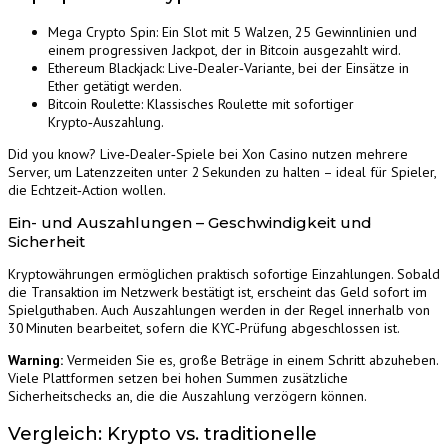
Mega Crypto Spin: Ein Slot mit 5 Walzen, 25 Gewinnlinien und
einem progressiven Jackpot, der in Bitcoin ausgezahlt wird.
Ethereum Blackjack: Live‑Dealer‑Variante, bei der Einsätze in
Ether getätigt werden.
Bitcoin Roulette: Klassisches Roulette mit sofortiger
Krypto‑Auszahlung.
Did you know? Live‑Dealer‑Spiele bei Xon Casino nutzen mehrere
Server, um Latenzzeiten unter 2 Sekunden zu halten – ideal für Spieler,
die Echtzeit‑Action wollen.
Ein- und Auszahlungen – Geschwindigkeit und
Sicherheit
Kryptowährungen ermöglichen praktisch sofortige Einzahlungen. Sobald
die Transaktion im Netzwerk bestätigt ist, erscheint das Geld sofort im
Spielguthaben. Auch Auszahlungen werden in der Regel innerhalb von
30 Minuten bearbeitet, sofern die KYC‑Prüfung abgeschlossen ist.
Warning:
Vermeiden Sie es, große Beträge in einem Schritt abzuheben.
Viele Plattformen setzen bei hohen Summen zusätzliche
Sicherheitschecks an, die die Auszahlung verzögern können.
Vergleich: Krypto vs. traditionelle