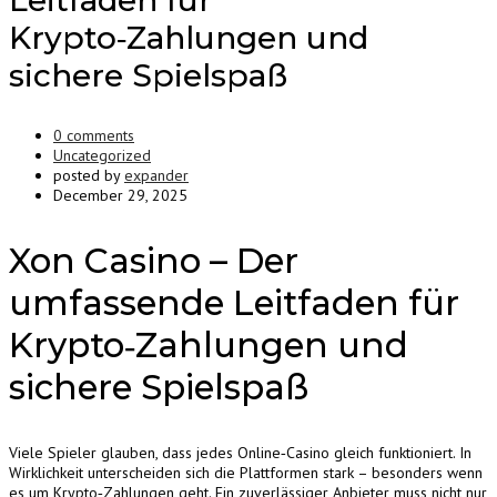
Leitfaden für
Krypto‑Zahlungen und
sichere Spielspaß
0 comments
Uncategorized
posted by
expander
December 29, 2025
Xon Casino – Der
umfassende Leitfaden für
Krypto‑Zahlungen und
sichere Spielspaß
Viele Spieler glauben, dass jedes Online‑Casino gleich funktioniert. In
Wirklichkeit unterscheiden sich die Plattformen stark – besonders wenn
es um Krypto‑Zahlungen geht. Ein zuverlässiger Anbieter muss nicht nur