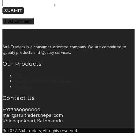
SUBMIT
Atul Traders is a consumer-oriented company. We are committed to
Quality products and Quality services.
Our Products
Savi
Kangaroo Premium Baby Diapers
Best Care
Contact Us
+977980000000
mail@atultradersnepal.com
Khichapokhari, Kathmandu.
© 2022 Atul Traders, All rights reserved