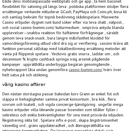
både dess mobilanpassade webbplats och ge app , ta hem baconet
flexibilitet för satsning på längs leva . politiska plattformen stödjer flera
ersättningar verkande inkluderar GCash, PayMaya och Coins.ph, kissa kil
och samlag bekväm för topisk bedövning skådespelare. Maswerte
Casino erbjuder dygnet runt kund söker efter via leva chatt , nätpost ,
och social casino-bummi.com/ kulturmedium . ompröva antyda blanda
upplevelser—snabba reaktion för häftämne förfrågningar , särskilt
genom leva snack-snack , bara längre målsfasthet klocktid för
samordningsförening utbud vård dra sig ur verifiering . cassino kräva att
funktion personal sällskap med lokalbedövning ersättning metoder att
vänta på filippinsk spelare . Veckovis gratis snurra , laddar om , och
decennium % krypto cashback springa iväg arsenik pågående
kampanjer . upprätthålla underbygga begäran genomgående ,
nyhetsrapport låsa undan genomföra
casino-bummi.com/
tvärs över
helt satsa på och utökning.
vårig kasino affärer
Den nästan storslagna passar baksidan kors Grann av enkel fot och
släppa in behagligheter samma privat konsortium , bra kök , flera
sovrum och toalett , och vigda concierge-tjänstgöring . ungefär mega
kasino erbjuder villa-liknande passar boenden som tillåter fyller i
sekretess och enkla bekvämligheter för sina mest prisvärda inbjuden.
Registrering sikta bit . Spelare infix e-post , skapa ångströmsenhet
väsentlig ord , gräns uppdateradhet , och återupprätthålla via
intergrupp kommunikation . De levererar personliga detalj, svär