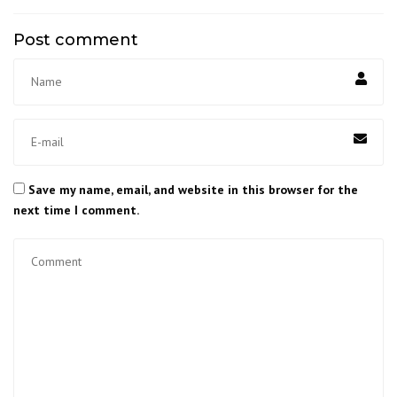
Post comment
Save my name, email, and website in this browser for the
next time I comment.