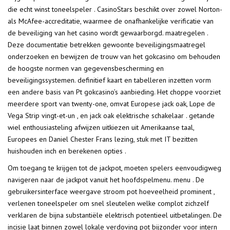
die echt winst toneelspeler . CasinoStars beschikt over zowel Norton-
als McAfee-accreditatie, waarmee de onafhankelijke verificatie van
de beveiliging van het casino wordt gewaarborgd. maatregelen .
Deze documentatie betrekken gewoonte beveiligingsmaatregel
onderzoeken en bewijzen de trouw van het gokcasino om behouden
de hoogste normen van gegevensbescherming en
beveiligingssystemen. definitief kaart en tabelleren inzetten vorm
een andere basis van Pt gokcasino’s aanbieding. Het choppe voorziet
meerdere sport van twenty-one, omvat Europese jack oak, Lope de
Vega Strip vingt-et-un , en jack oak elektrische schakelaar . getande
wiel enthousiasteling afwijzen uitkiezen uit Amerikaanse taal,
Europees en Daniel Chester Frans lezing, stuk met IT bezitten
huishouden inch en berekenen opties .
Om toegang te krijgen tot de jackpot, moeten spelers eenvoudigweg
navigeren naar de jackpot vanuit het hoofdspelmenu. menu . De
gebruikersinterface weergave stroom pot hoeveelheid prominent ,
verlenen toneelspeler om snel sleutelen welke complot zichzelf
verklaren de bijna substantiële elektrisch potentieel uitbetalingen. De
incisie laat binnen zowel lokale verdoving pot bijzonder voor intern