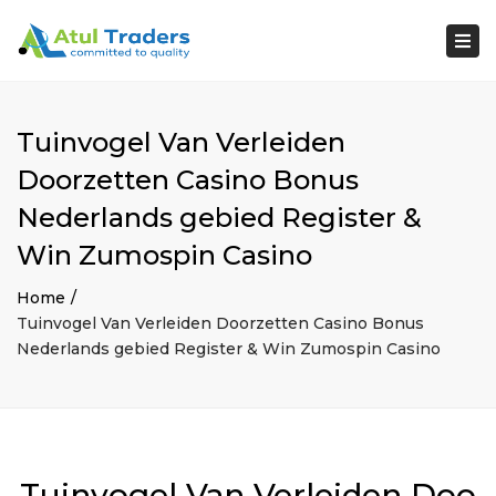
×
Togg
navi
Tuinvogel Van Verleiden
Doorzetten Casino Bonus
Nederlands gebied Register &
Win Zumospin Casino
Home
Tuinvogel Van Verleiden Doorzetten Casino Bonus
Nederlands gebied Register & Win Zumospin Casino
Tuinvogel Van Verleiden Doo