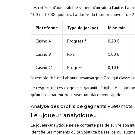
Les critères d’admissibilité varient d’un site à l’autre. L
100 et 10 000 joueurs. La durée du tournoi, souvent de 24 
Plateforme
Type de jackpot
Mise min.
Casino A
Progressif
0,20 €
Casino B
Fixe
1,00 €
Casino C*
Progressif
0,10 €
*exemple tiré de Laboutiquesansargent.Org, qui classe ce
Le respect de ces exigences garantit l’éligibilité au jack
qu’un gros parieur peut viser un placement rapide.
Analyse des profils de gagnants – 390 mots
Le « joueur‑analytique »
Le joueur‑analytique ne se contente pas de suivre son intu
identifie les moments où la volatilité baisse, ce qui au