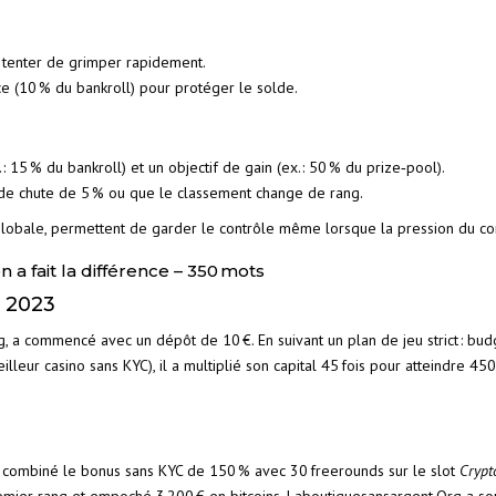
 tenter de grimper rapidement.
ce (10 % du bankroll) pour protéger le solde.
: 15 % du bankroll) et un objectif de gain (ex. : 50 % du prize‑pool).
olde chute de 5 % ou que le classement change de rang.
e globale, permettent de garder le contrôle même lorsque la pression du 
n a fait la différence – 350 mots
» 2023
a commencé avec un dépôt de 10 €. En suivant un plan de jeu strict : budg
lleur casino sans KYC), il a multiplié son capital 45 fois pour atteindre 450
 a combiné le bonus sans KYC de 150 % avec 30 freerounds sur le slot
Crypt