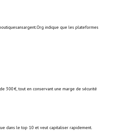
aboutiquesansargent.Org indique que les plateformes
 de 300 €, tout en conservant une marge de sécurité
tue dans le top 10 et veut capitaliser rapidement.