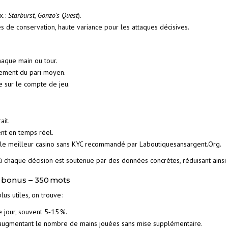
. :
Starburst
,
Gonzo’s Quest
).
es de conservation, haute variance pour les attaques décisives.
 chaque main ou tour.
stement du pari moyen.
se sur le compte de jeu.
ait.
ent en temps réel.
ur le meilleur casino sans KYC recommandé par Laboutiquesansargent.Org.
où chaque décision est soutenue par des données concrètes, réduisant ainsi 
s bonus – 350 mots
us utiles, on trouve :
 jour, souvent 5‑15 %.
oi, augmentant le nombre de mains jouées sans mise supplémentaire.