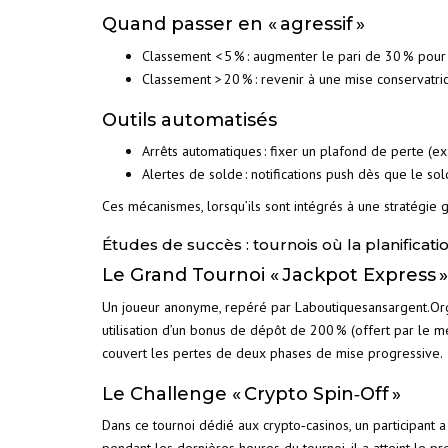
Quand passer en « agressif »
Classement < 5 % : augmenter le pari de 30 % pour
Classement > 20 % : revenir à une mise conservatri
Outils automatisés
Arrêts automatiques : fixer un plafond de perte (ex. 
Alertes de solde : notifications push dès que le s
Ces mécanismes, lorsqu’ils sont intégrés à une stratégi
Études de succès : tournois où la planificatio
Le Grand Tournoi « Jackpot Express 
Un joueur anonyme, repéré par Laboutiquesansargent.Org, 
utilisation d’un bonus de dépôt de 200 % (offert par le mei
couvert les pertes de deux phases de mise progressive.
Le Challenge « Crypto Spin‑Off »
Dans ce tournoi dédié aux crypto‑casinos, un participant