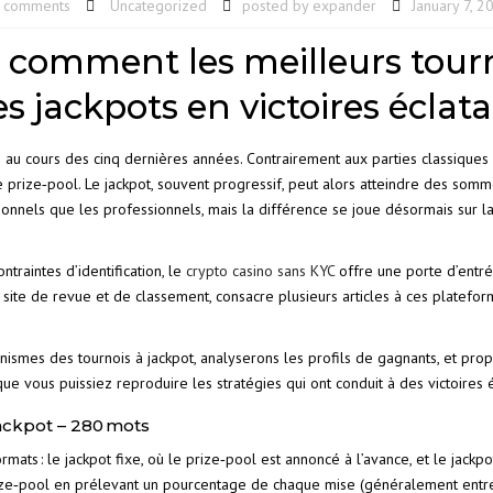
 comments
Uncategorized
posted by
expander
January 7, 2
: comment les meilleurs tour
s jackpots en victoires éclat
é au cours des cinq dernières années. Contrairement aux parties classiques
e prize‑pool. Le jackpot, souvent progressif, peut alors atteindre des som
ionnels que les professionnels, mais la différence se joue désormais sur la
traintes d’identification, le
crypto casino sans KYC
offre une porte d’entré
ite de revue et de classement, consacre plusieurs articles à ces plateformes
anismes des tournois à jackpot, analyserons les profils de gagnants, et pro
 que vous puissiez reproduire les stratégies qui ont conduit à des victoires 
ackpot – 280 mots
mats : le jackpot fixe, où le prize‑pool est annoncé à l’avance, et le jack
prize‑pool en prélevant un pourcentage de chaque mise (généralement entre 