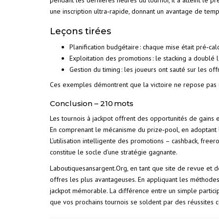
pendant les dernières heures du tournoi, il a atteint le 
une inscription ultra‑rapide, donnant un avantage de temp
Leçons tirées
Planification budgétaire : chaque mise était pré‑ca
Exploitation des promotions : le stacking a doublé l
Gestion du timing : les joueurs ont sauté sur les of
Ces exemples démontrent que la victoire ne repose pas u
Conclusion – 210 mots
Les tournois à jackpot offrent des opportunités de gains 
En comprenant le mécanisme du prize‑pool, en adoptant le 
L’utilisation intelligente des promotions – cashback, fre
constitue le socle d’une stratégie gagnante.
Laboutiquesansargent.Org, en tant que site de revue et de 
offres les plus avantageuses. En appliquant les méthodes
jackpot mémorable. La différence entre un simple particip
que vos prochains tournois se soldent par des réussites c