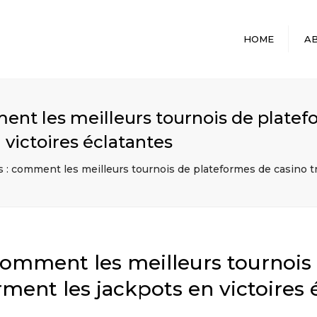
HOME
A
ent les meilleurs tournois de platef
 victoires éclatantes
 : comment les meilleurs tournois de plateformes de casino tr
comment les meilleurs tournois
rment les jackpots en victoires 