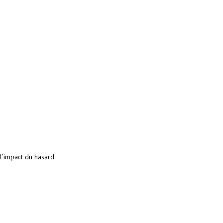
l’impact du hasard.