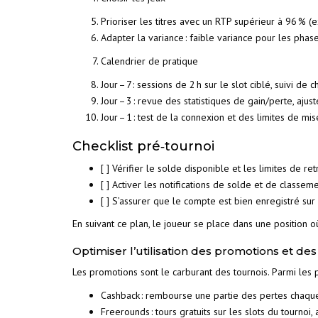
Prioriser les titres avec un RTP supérieur à 96 % (ex
Adapter la variance : faible variance pour les phas
Calendrier de pratique
Jour – 7 : sessions de 2 h sur le slot ciblé, suivi de
Jour – 3 : revue des statistiques de gain/perte, aju
Jour – 1 : test de la connexion et des limites de mi
Checklist pré‑tournoi
[ ] Vérifier le solde disponible et les limites de retr
[ ] Activer les notifications de solde et de classem
[ ] S’assurer que le compte est bien enregistré s
En suivant ce plan, le joueur se place dans une position 
Optimiser l’utilisation des promotions et de
Les promotions sont le carburant des tournois. Parmi les pl
Cashback : rembourse une partie des pertes chaque
Freerounds : tours gratuits sur les slots du tourn