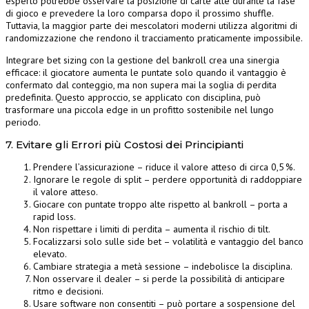
esperto potrebbe osservare la posizione di carte alte durante la fase
di gioco e prevedere la loro comparsa dopo il prossimo shuffle.
Tuttavia, la maggior parte dei mescolatori moderni utilizza algoritmi di
randomizzazione che rendono il tracciamento praticamente impossibile.
Integrare bet sizing con la gestione del bankroll crea una sinergia
efficace: il giocatore aumenta le puntate solo quando il vantaggio è
confermato dal conteggio, ma non supera mai la soglia di perdita
predefinita. Questo approccio, se applicato con disciplina, può
trasformare una piccola edge in un profitto sostenibile nel lungo
periodo.
7. Evitare gli Errori più Costosi dei Principianti
Prendere l’assicurazione – riduce il valore atteso di circa 0,5 %.
Ignorare le regole di split – perdere opportunità di raddoppiare
il valore atteso.
Giocare con puntate troppo alte rispetto al bankroll – porta a
rapid loss.
Non rispettare i limiti di perdita – aumenta il rischio di tilt.
Focalizzarsi solo sulle side bet – volatilità e vantaggio del banco
elevato.
Cambiare strategia a metà sessione – indebolisce la disciplina.
Non osservare il dealer – si perde la possibilità di anticipare
ritmo e decisioni.
Usare software non consentiti – può portare a sospensione del