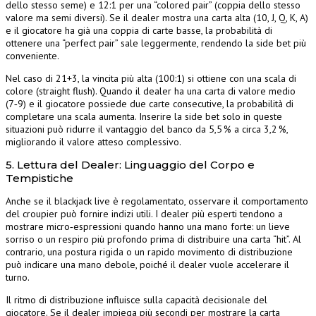
dello stesso seme) e 12:1 per una “colored pair” (coppia dello stesso
valore ma semi diversi). Se il dealer mostra una carta alta (10, J, Q, K, A)
e il giocatore ha già una coppia di carte basse, la probabilità di
ottenere una “perfect pair” sale leggermente, rendendo la side bet più
conveniente.
Nel caso di 21+3, la vincita più alta (100:1) si ottiene con una scala di
colore (straight flush). Quando il dealer ha una carta di valore medio
(7‑9) e il giocatore possiede due carte consecutive, la probabilità di
completare una scala aumenta. Inserire la side bet solo in queste
situazioni può ridurre il vantaggio del banco da 5,5 % a circa 3,2 %,
migliorando il valore atteso complessivo.
5. Lettura del Dealer: Linguaggio del Corpo e
Tempistiche
Anche se il blackjack live è regolamentato, osservare il comportamento
del croupier può fornire indizi utili. I dealer più esperti tendono a
mostrare micro‑espressioni quando hanno una mano forte: un lieve
sorriso o un respiro più profondo prima di distribuire una carta “hit”. Al
contrario, una postura rigida o un rapido movimento di distribuzione
può indicare una mano debole, poiché il dealer vuole accelerare il
turno.
Il ritmo di distribuzione influisce sulla capacità decisionale del
giocatore. Se il dealer impiega più secondi per mostrare la carta