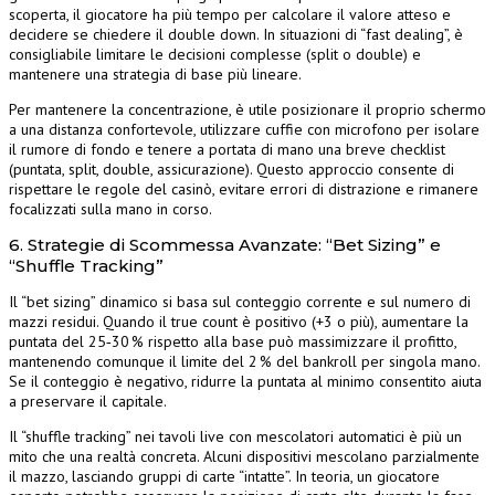
scoperta, il giocatore ha più tempo per calcolare il valore atteso e
decidere se chiedere il double down. In situazioni di “fast dealing”, è
consigliabile limitare le decisioni complesse (split o double) e
mantenere una strategia di base più lineare.
Per mantenere la concentrazione, è utile posizionare il proprio schermo
a una distanza confortevole, utilizzare cuffie con microfono per isolare
il rumore di fondo e tenere a portata di mano una breve checklist
(puntata, split, double, assicurazione). Questo approccio consente di
rispettare le regole del casinò, evitare errori di distrazione e rimanere
focalizzati sulla mano in corso.
6. Strategie di Scommessa Avanzate: “Bet Sizing” e
“Shuffle Tracking”
Il “bet sizing” dinamico si basa sul conteggio corrente e sul numero di
mazzi residui. Quando il true count è positivo (+3 o più), aumentare la
puntata del 25‑30 % rispetto alla base può massimizzare il profitto,
mantenendo comunque il limite del 2 % del bankroll per singola mano.
Se il conteggio è negativo, ridurre la puntata al minimo consentito aiuta
a preservare il capitale.
Il “shuffle tracking” nei tavoli live con mescolatori automatici è più un
mito che una realtà concreta. Alcuni dispositivi mescolano parzialmente
il mazzo, lasciando gruppi di carte “intatte”. In teoria, un giocatore