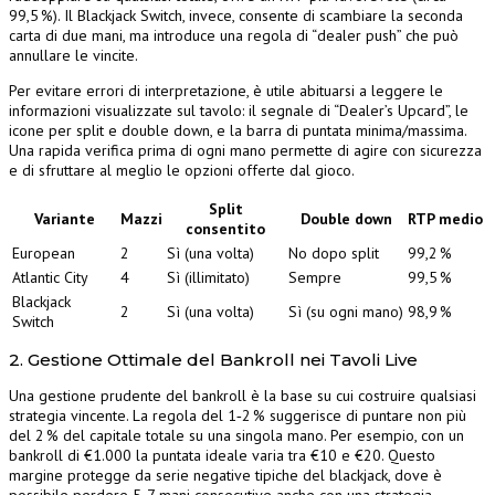
99,5 %). Il Blackjack Switch, invece, consente di scambiare la seconda
carta di due mani, ma introduce una regola di “dealer push” che può
annullare le vincite.
Per evitare errori di interpretazione, è utile abituarsi a leggere le
informazioni visualizzate sul tavolo: il segnale di “Dealer’s Upcard”, le
icone per split e double down, e la barra di puntata minima/massima.
Una rapida verifica prima di ogni mano permette di agire con sicurezza
e di sfruttare al meglio le opzioni offerte dal gioco.
Split
Variante
Mazzi
Double down
RTP medio
consentito
European
2
Sì (una volta)
No dopo split
99,2 %
Atlantic City
4
Sì (illimitato)
Sempre
99,5 %
Blackjack
2
Sì (una volta)
Sì (su ogni mano)
98,9 %
Switch
2. Gestione Ottimale del Bankroll nei Tavoli Live
Una gestione prudente del bankroll è la base su cui costruire qualsiasi
strategia vincente. La regola del 1‑2 % suggerisce di puntare non più
del 2 % del capitale totale su una singola mano. Per esempio, con un
bankroll di €1.000 la puntata ideale varia tra €10 e €20. Questo
margine protegge da serie negative tipiche del blackjack, dove è
possibile perdere 5‑7 mani consecutive anche con una strategia