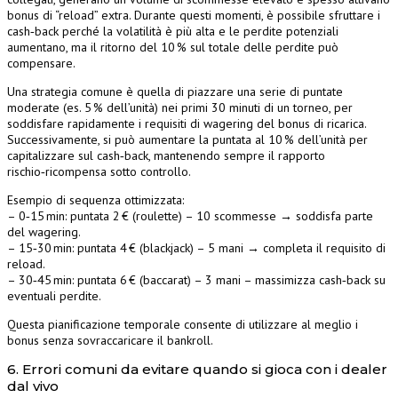
bonus di “reload” extra. Durante questi momenti, è possibile sfruttare i
cash‑back perché la volatilità è più alta e le perdite potenziali
aumentano, ma il ritorno del 10 % sul totale delle perdite può
compensare.
Una strategia comune è quella di piazzare una serie di puntate
moderate (es. 5 % dell’unità) nei primi 30 minuti di un torneo, per
soddisfare rapidamente i requisiti di wagering del bonus di ricarica.
Successivamente, si può aumentare la puntata al 10 % dell’unità per
capitalizzare sul cash‑back, mantenendo sempre il rapporto
rischio‑ricompensa sotto controllo.
Esempio di sequenza ottimizzata:
– 0‑15 min: puntata 2 € (roulette) – 10 scommesse → soddisfa parte
del wagering.
– 15‑30 min: puntata 4 € (blackjack) – 5 mani → completa il requisito di
reload.
– 30‑45 min: puntata 6 € (baccarat) – 3 mani – massimizza cash‑back su
eventuali perdite.
Questa pianificazione temporale consente di utilizzare al meglio i
bonus senza sovraccaricare il bankroll.
6. Errori comuni da evitare quando si gioca con i dealer
dal vivo