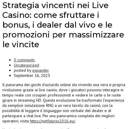
Strategia vincenti nei Live
Casino: come sfruttare i
bonus, i dealer dal vivo e le
promozioni per massimizzare
le vincite
0 comments
Uncategorized
posted by
expander
September 16, 2025
Il panorama dei giochi d’azzardo online sta vivendo una vera e propria
rivoluzione grazie ai live casino, dove i giocatori possono interagire in
tempo reale con croupier professionisti e vedere le carte o le ruote
girare in streaming HD. Questa evoluzione ha trasformato l’esperienza
da semplice simulazione RNG a un vero tavolo da casinò, con la
possibilità di leggere il linguaggio non verbale del dealer e di
partecipare a chat live. Per una panoramica completa dei migliori
operatori, visita
https://netfutures2016.eu/
.