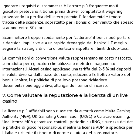
Ignorare i requisiti di scommessa è l’errore più frequente: molti
giocatori prelevano il bonus prima di aver completato il wagering,
provocando la perdita dell’intero premio. È fondamentale tenere
traccia delle scadenze, soprattutto per i bonus di benvenuto che spesso
scadono entro 30 giorni.
Scommettere troppo rapidamente per “catturare” il bonus può portare
a decisioni impulsive e a un rapido drenaggio del bankroll. È meglio
seguire la strategia di unità di puntata e rispettare i limiti di stop‑loss.
Le commissioni di conversione valuta rappresentano un costo nascosto,
soprattutto per i giocatori che utilizzano metodi di pagamento
internazionali. Alcuni casinò applicano una tariffa del 2‑3 % sui depositi
in valuta diversa dalla base del conto, riducendo l’effettivo valore del
bonus. Inoltre, le politiche di prelievo possono richiedere
documentazione aggiuntiva, allungando i tempi di incasso.
7. Come valutare la reputazione e la licenza di un live
casino
Le licenze più affidabili sono rilasciate da autorità come Malta Gaming
Authority (MGA), UK Gambling Commission (UKGC) e Curacao eGaming.
Una licenza MGA garantisce controlli periodici su RNG, sicurezza dei dati
e pratiche di gioco responsabile, mentre la licenza ADM è specifica per
l’Italia e richiede il rispetto di norme di tutela del consumatore.