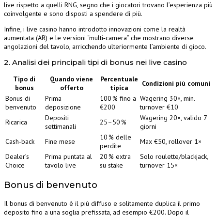
live rispetto a quelli RNG, segno che i giocatori trovano l’esperienza più
coinvolgente e sono disposti a spendere di più.
Infine, i live casino hanno introdotto innovazioni come la realtà
aumentata (AR) e le versioni “multi‑camera” che mostrano diverse
angolazioni del tavolo, arricchendo ulteriormente l’ambiente di gioco.
2. Analisi dei principali tipi di bonus nei live casino
Tipo di
Quando viene
Percentuale
Condizioni più comuni
bonus
offerto
tipica
Bonus di
Prima
100 % fino a
Wagering 30×, min.
benvenuto
deposizione
€200
turnover €10
Depositi
Wagering 20×, valido 7
Ricarica
25–50 %
settimanali
giorni
10 % delle
Cash‑back
Fine mese
Max €50, rollover 1×
perdite
Dealer’s
Prima puntata al
20 % extra
Solo roulette/blackjack,
Choice
tavolo live
su stake
turnover 15×
Bonus di benvenuto
Il bonus di benvenuto è il più diffuso e solitamente duplica il primo
deposito fino a una soglia prefissata, ad esempio €200. Dopo il