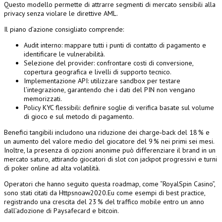
Questo modello permette di attrarre segmenti di mercato sensibili alla
privacy senza violare le direttive AML.
Il piano d’azione consigliato comprende:
Audit interno: mappare tutti i punti di contatto di pagamento e
identificare le vulnerabilità.
Selezione del provider: confrontare costi di conversione,
copertura geografica e livelli di supporto tecnico.
Implementazione API: utilizzare sandbox per testare
l’integrazione, garantendo che i dati del PIN non vengano
memorizzati.
Policy KYC flessibili: definire soglie di verifica basate sul volume
di gioco e sul metodo di pagamento.
Benefici tangibili includono una riduzione dei charge‑back del 18 % e
un aumento del valore medio del giocatore del 9 % nei primi sei mesi.
Inoltre, la presenza di opzioni anonime può differenziare il brand in un
mercato saturo, attirando giocatori di slot con jackpot progressivi e turni
di poker online ad alta volatilità.
Operatori che hanno seguito questa roadmap, come “RoyalSpin Casino”,
sono stati citati da Httpsnoaw2020.Eu come esempi di best practice,
registrando una crescita del 23 % del traffico mobile entro un anno
dall’adozione di Paysafecard e bitcoin.