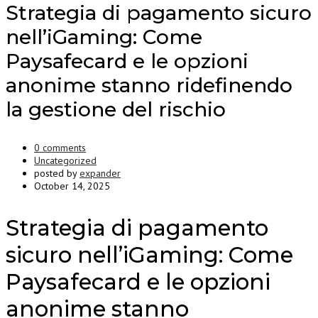
Strategia di pagamento sicuro
nell’iGaming: Come
Paysafecard e le opzioni
anonime stanno ridefinendo
la gestione del rischio
0 comments
Uncategorized
posted by
expander
October 14, 2025
Strategia di pagamento
sicuro nell’iGaming: Come
Paysafecard e le opzioni
anonime stanno