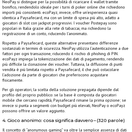
NeoPay si distingue per la possibilità di ricaricare il wallet tramite
bonifico, rendendolo ideale per i turni di poker online che richiedono
importi più consistenti. ecoPayz, invece, offre un’esperienza quasi
identica a Paysafecard, ma con un limite di spesa più alto, adatto a
giocatori di slot con jackpot progressivi. I voucher Postepay sono
popolari in Italia grazie alla rete di tabaccai, ma richiedono la
registrazione di un conto, riducendo l’anonimato.
Rispetto a Paysafecard, queste alternative presentano differenze
sostanziali in termini di sicurezza. NeoPay utilizza l’autenticazione a due
fattori per ogni transazione, riducendo il rischio di phishing di PIN.
ecoPayz impiega la tokenizzazione dei dati di pagamento, rendendo
più difficile la clonazione dei voucher. Tuttavia, la diffusione di punti
vendita è più limitata rispetto a Paysafecard, il che può ostacolare
l’adozione da parte di giocatori che preferiscono acquistare
fisicamente.
Per gli operatori, la scelta della soluzione prepagata dipende dal
profilo del proprio pubblico: se la base è composta da giocatori
mobile che cercano rapidità, Paysafecard rimane la prima opzione; se
invece si punta a segmenti con budget più elevati, NeoPay o ecoPayz
possono offrire un valore aggiunto.
4. Gioco anonimo: cosa significa davvero – (320 parole)
Il concetto di “anonymous gaming” va oltre la semplice assenza di dati