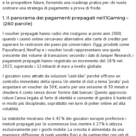
e le prospettive future, fornendo una roadmap pratica per chi vuole
costruire una strategia di pagamento a prova di frode.
1. Il panorama dei pagamenti prepagati nell’iGaming –
(260 parole)
I voucher prepagati hanno radici che risalgono ai primi anni 2000,
quando i casinò online cercavano alternative alle carte di credito per
superare le restrizioni dei paesi più conservatori. Oggi, prodotti come
Paysafecard, NeoPay e i voucher locali rappresentano una quota
crescente del volume di transazioni: secondo i dati di Juniper Research, i
pagamenti prepagati hanno registrato un incremento del 18 % nel
2023, superando i 12 miliardi di euro a livello globale.
I giocatori sono attratti da soluzioni “cash‑like” perché offrono un
controllo immediato della spesa. Un utente di slot a tema “pirata” può
acquistare un voucher da 50 €, usarlo per una sessione di 30 minuti e
chiudere il conto senza dover fornire dati bancari. Questo approccio
riduce l’ansia legata al furto di identità e consente di gestire il bankroll
in modo più disciplinato, soprattutto nei turni di poker online ad alta
volatilità.
Le statistiche mostrano che il 42 % dei giocatori europei preferisce i
metodi prepagati per le scommesse live, mentre il 27 % li utilizza
esclusivamente per i giochi mobile. La crescita è alimentata da una
maggiore diffusione di punti vendita fisici e da partnership con reti di