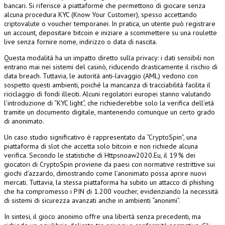
bancari. Si riferisce a piattaforme che permettono di giocare senza
alcuna procedura KYC (Know Your Customer), spesso accettando
criptovalute o voucher temporanei. In pratica, un utente può registrare
un account, depositare bitcoin e iniziare a scommettere su una roulette
live senza fornire nome, indirizzo o data di nascita.
Questa modalità ha un impatto diretto sulla privacy: i dati sensibili non
entrano mai nei sistemi del casinò, riducendo drasticamente il rischio di
data breach. Tuttavia, le autorità anti‑lavaggio (AML) vedono con
sospetto questi ambienti, poiché la mancanza di tracciabilità facilita il
riciclaggio di fondi illeciti. Alcuni regolatori europei stanno valutando
l’introduzione di “KYC light”, che richiederebbe solo la verifica dell’età
tramite un documento digitale, mantenendo comunque un certo grado
di anonimato.
Un caso studio significativo è rappresentato da “CryptoSpin”, una
piattaforma di slot che accetta solo bitcoin e non richiede alcuna
verifica. Secondo le statistiche di Httpsnoaw2020.Eu, il 19 % dei
giocatori di CryptoSpin proviene da paesi con normative restrittive sui
giochi d’azzardo, dimostrando come l’anonimato possa aprire nuovi
mercati. Tuttavia, la stessa piattaforma ha subito un attacco di phishing
che ha compromesso i PIN di 1.200 voucher, evidenziando la necessità
di sistemi di sicurezza avanzati anche in ambienti “anonimi”.
In sintesi, il gioco anonimo offre una libertà senza precedenti, ma