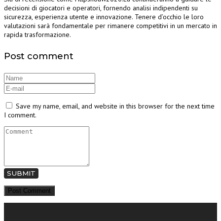
decisioni di giocatori e operatori, fornendo analisi indipendenti su
sicurezza, esperienza utente e innovazione. Tenere d’occhio le loro
valutazioni sarà fondamentale per rimanere competitivi in un mercato in
rapida trasformazione.
Post comment
Save my name, email, and website in this browser for the next time
I comment.
SUBMIT