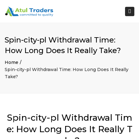
×
Togg
navi
Spin-city-pl Withdrawal Time:
How Long Does It Really Take?
Home
Spin-city-pl Withdrawal Time: How Long Does It Really
Take?
Spin-city-pl Withdrawal Tim
e: How Long Does It Really T