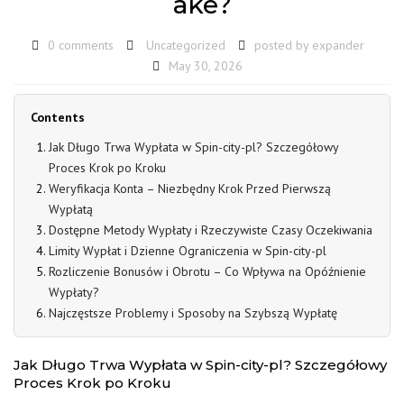
ake?
0 comments
Uncategorized
posted by
expander
May 30, 2026
Contents
Jak Długo Trwa Wypłata w Spin-city-pl? Szczegółowy
Proces Krok po Kroku
Weryfikacja Konta – Niezbędny Krok Przed Pierwszą
Wypłatą
Dostępne Metody Wypłaty i Rzeczywiste Czasy Oczekiwania
Limity Wypłat i Dzienne Ograniczenia w Spin-city-pl
Rozliczenie Bonusów i Obrotu – Co Wpływa na Opóźnienie
Wypłaty?
Najczęstsze Problemy i Sposoby na Szybszą Wypłatę
Jak Długo Trwa Wypłata w Spin-city-pl? Szczegółowy
Proces Krok po Kroku