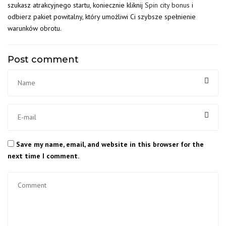
szukasz atrakcyjnego startu, koniecznie kliknij
Spin city bonus
i
odbierz pakiet powitalny, który umożliwi Ci szybsze spełnienie
warunków obrotu.
Post comment
Save my name, email, and website in this browser for the
next time I comment.