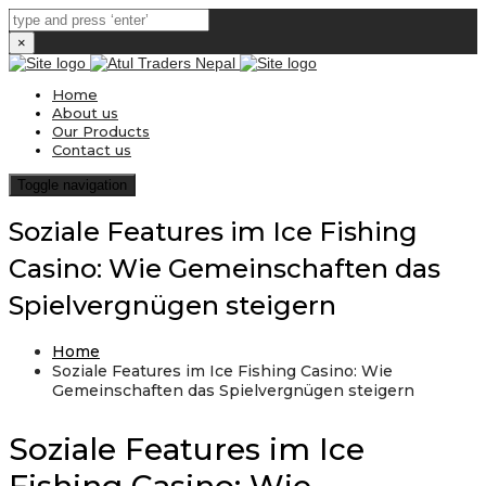
×
Home
About us
Our Products
Contact us
Toggle navigation
Soziale Features im Ice Fishing
Casino: Wie Gemeinschaften das
Spielvergnügen steigern
Home
Soziale Features im Ice Fishing Casino: Wie
Gemeinschaften das Spielvergnügen steigern
Soziale Features im Ice