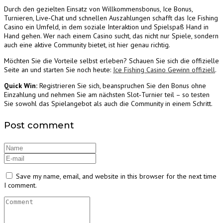
Durch den gezielten Einsatz von Willkommensbonus, Ice Bonus,
Turnieren, Live‑Chat und schnellen Auszahlungen schafft das Ice Fishing
Casino ein Umfeld, in dem soziale Interaktion und Spielspaß Hand in
Hand gehen. Wer nach einem Casino sucht, das nicht nur Spiele, sondern
auch eine aktive Community bietet, ist hier genau richtig.
Möchten Sie die Vorteile selbst erleben? Schauen Sie sich die offizielle
Seite an und starten Sie noch heute:
Ice Fishing Casino Gewinn offiziell
.
Quick Win:
Registrieren Sie sich, beanspruchen Sie den Bonus ohne
Einzahlung und nehmen Sie am nächsten Slot‑Turnier teil – so testen
Sie sowohl das Spielangebot als auch die Community in einem Schritt.
Post comment
Save my name, email, and website in this browser for the next time
I comment.