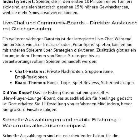
Industry Secret:
Spieler, die in den ersten 10 Minuten eines Turniers
aktiv sind, erzielen statistisch gesehen 15 % höhere Gewinnchancen,
weil sie mehr Spins absolvieren können.
Live‑Chat und Community‑Boards – Direkter Austausch
mit Gleichgesinnten
Ein weiterer wichtiger Baustein ist der integrierte Live‑Chat. Während
Sie an Slots wie „Ice Treasure“ oder „Polar Spins“ spielen, können Sie
mit anderen Spielern über Strategien diskutieren. Zusätzlich gibt es ein
Forum, in dem Themen von Bonus‑Strategien bis zu
verantwortungsvollem Spielen behandelt werden.
Chat‑Features:
Private Nachrichten, Gruppenräume,
Emoji‑Reaktionen.
Board‑Themen:
Bonus‑Tipps, Spiel‑Reviews, Sicherheitsfragen.
Did You Know?
Das Ice Fishing Casino hat ein spezielles
„New‑Player‑Lounge“-Board, das ausschließlich für Neulinge gedacht
ist. Dort erhalten Sie Hilfestellung von erfahrenen Mitgliedern, bevor
Sie größere Einsätze tätigen.
Schnelle Auszahlungen und mobile Erfahrung –
Warum das alles zusammenpasst
Schnelle Auszahlungen sind ein entscheidender Faktor für die