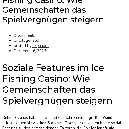
Fishing Casino: Wie
Gemeinschaften das
Spielvergnügen steigern
0 comments
Uncategorized
posted by
expander
December 6, 2025
Soziale Features im Ice
Fishing Casino: Wie
Gemeinschaften das
Spielvergnügen steigern
Online‑Casinos haben in den letzten Jahren einen großen Wandel
erlebt. Neben klassischen Slots und Tischspielen zählen heute soziale
Features zu den entscheidenden Faktoren, die Spieler langfristig