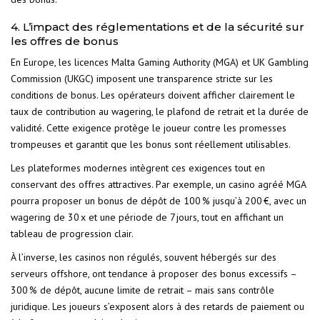
4. L’impact des réglementations et de la sécurité sur
les offres de bonus
En Europe, les licences Malta Gaming Authority (MGA) et UK Gambling
Commission (UKGC) imposent une transparence stricte sur les
conditions de bonus. Les opérateurs doivent afficher clairement le
taux de contribution au wagering, le plafond de retrait et la durée de
validité. Cette exigence protège le joueur contre les promesses
trompeuses et garantit que les bonus sont réellement utilisables.
Les plateformes modernes intègrent ces exigences tout en
conservant des offres attractives. Par exemple, un casino agréé MGA
pourra proposer un bonus de dépôt de 100 % jusqu’à 200 €, avec un
wagering de 30 x et une période de 7 jours, tout en affichant un
tableau de progression clair.
À l’inverse, les casinos non régulés, souvent hébergés sur des
serveurs offshore, ont tendance à proposer des bonus excessifs –
300 % de dépôt, aucune limite de retrait – mais sans contrôle
juridique. Les joueurs s’exposent alors à des retards de paiement ou