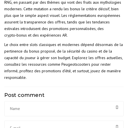
RNG, en passant par des thèmes qui vont des fruits aux mythologies
modernes. Cette mutation a rendu les bonus le critère décisif, bien
plus que le simple aspect visuel. Les réglementations européennes
assurent la transparence des offres, tandis que les tendances
estivales introduisent des promotions personnalisées, des
crypto‑bonus et des expériences AR.
Le choix entre slots classiques et modernes dépend désormais de la
pertinence du bonus proposé, de la sécurité du casino et de la
capacité du joueur à gérer son budget. Explorez les offres actuelles,
consultez les ressources comme Peugeotscooters pour rester
informé, profitez des promotions d’été, et surtout, jouez de manière
responsable.
Post comment