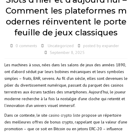
Comment les plateformes m
odernes réinventent le porte
feuille de jeux classiques
0 comments
Uncategorized
posted by
expander
September 8, 2025
Les machines à sous, nées dans les salons de jeux des années 1890,
ont d’abord séduit par leurs bobines mécaniques et leurs symboles
simples – fruits, BAR, sevens. Au fil d’un siècle, elles sont devenues le
pilier du divertissement numérique, passant du parquet des casinos
terrestres aux écrans tactiles des smartphones. Aujourd’hui, le joueur
moderne recherche à la fois la nostalgie d’une cloche qui retentit et
l’innovation d’un univers visuel immersif.
Dans ce contexte, le site
casino crypto liste
propose un répertoire
des meilleures offres de bonus crypto, rappelant que la valeur d’une
promotion – que ce soit en Bitcoin ou en jetons ERC‑20 – influence