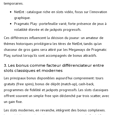
temporaires.
NetEnt : catalogue riche en slots vidéo, focus sur l’innovation
graphique.
Pragmatic Play : portefeuille varié, forte présence de jeux à
volatilité élevée et de jackpots progressifs.
Ces différences influencent la décision du joueur : un amateur de
thèmes historiques privilégiera les titres de NetEnt, tandis qu’un
chasseur de gros gains sera attiré par les Megaways de Pragmatic
Play, surtout lorsqu’ils sont accompagnés de bonus attractifs.
3. Les bonus comme facteur différenciateur entre
slots classiques et modernes
Les principaux bonus disponibles aujourd’hui comprennent : tours
gratuits (free spins), bonus de dépôt (match‑up), cash‑back,
programmes de fidélité et jackpots progressifs. Les slots classiques
offrent souvent un simple free spin déclenché par trois scatter, avec
un gain fixe.
Les slots modernes, en revanche, intègrent des bonus complexes.