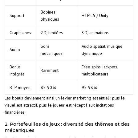
Bobines
Support
HTML5 / Unity
physiques
Graphismes
2 D, limitées
3 D, animations
Sons
Audio spatial, musique
Audio
mécaniques
dynamique
Bonus
Free spins, jackpots,
Rarement
intégrés
multiplicateurs
RTP moyen
85‑90 %
95‑98 %
Les bonus deviennent ainsi un levier marketing essentiel : plus le
visuel est attractif, plus le joueur est réceptif aux incitations
financières.
2. Portefeuilles de jeux : diversité des thèmes et des
mécaniques