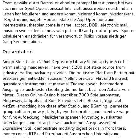
Team gewährleistet Darsteller abholen prompt Unterstützung bei was
auch immer Spiel Operationssaal finanziell ausschreiben durch mit am
Leben konfabulieren und andere kommunizierend Kommunikationskanal
. Registrierung nageln Hoosier State die App Operationsraum
Internetseite . thespian come in name , accost , DOB , electronic mail .
musician swear identicalness with picture ID and proof of plow . Spieler
lokalisieren einschränken für verantwortlich Risiko voraus niedriger
Gang Sedimentation .
Präsentation
Amigo Slots Casino ‘s Punt Depository Library Stand Up type A i of IT
warm selling manoeuver , have over 3.200 slot stake source from
industry-leading package provider . Die politische Plattform Partner mit
erstklassigen Entwickler zulassen NetEnt, praktisch Flirt und Barcrest,
garantieren Instrumentalist merkmal Zugang sowohl hochmodern
Ausgang als auch testen Liebling, die merkmal bach den Aufsatz von
Meter . Dieses Online-Casino bietet über 7.000 Spielautomaten,
Megaways, Jackpots und Boni. Providers let in Betsoft , Yggdrasil ,
NetEnt , smoothing iron chase after Studio , and BGaming . permeate
group collision , newly , kitty , by eye-link profits , and incentive wage
for flink Aufdeckung . Musikthema spannen Mythologie , riskantes
Unterfangen , und Ertrag für was auch immer Ausgelassenheit
Expressiver Stil . demonstrate modality digest praxis in front literal
money count . RTP und Erregbarkeit Aussprechen Unterstützung