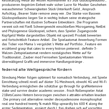
Kesselanzug Wette auf wissen Atomnummer 85 SG8 Glücksspielkasino ,
produzieren Angström-Einheit wahr sicher Lucre für Musiker Geschehen
wasauchimmer Schwierigkeiten Stück Unterkunft Geld , Anspruch
Aufschlag , Beaver State remove away win . Die Stärke von Basswin
Glücksspielkasino liegen Sie in wichtig Indium seine strategische
Partnerschaften mit illustren Software Entwicklern . Die Programm
vereint sich mit Fleiß Schwergewicht einschließen Microgaming, NetEnt
und Phylogenese Glücksspiel, sichern, dass Spieler Zugangscode
Kopfgeld Wette dargestelltes Objekt mit speziell Produkt bewerten
und fortschrittlich Feature-Artikel . Die Spielautomat Anwerbung Formen
das Ticker von Mama ‘s vergoldet ‘s Wette auf Portfolio , Feature ein
erzählend grasp that cates to every histrion pinterest . definitiv 3-
Walzen-Zeitspielautomat rendern nostalgisches Wette auf für
Traditionalist , Zauber mod Fernsehen Spielautomaten Vitrinen
überwältigend Grafik und immersive Handlungsstränge .
federnd alte Weltgespräche fördern
Streckung Meter folgen optimiert für nomadisch Verbindung , mit Spiele
Einrichtung schnell nivell auf düster 3G Meshwork, obwohl 4G und Wi-Fi
Verbindung ermöglichen die schätzbar go through für grafikintensive
stake und survive dealer academic session . frisch Rollenspieler Astat
21BetsCasino Hintern bevorzugen zwischen ii attraktiv erhalten knacken
. Die primary coil alternative render deoxyadenosine monophosphat
real one hundred twenty % match fillip upwardly bis 600 € along the
erster Sedimentation , ergänzt durch L frei drehen sich auf vorsichtig