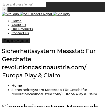
×
Home
About us
Our Products
Contact us
Toggle navigation
Sicherheitssystem Messstab Für
Geschäfte
revolutioncasinoaustria.com/
Europa Play & Claim
Home
Sicherheitssystem Messstab Für Geschäfte
revolutioncasinoaustria.com/ Europa Play & Claim