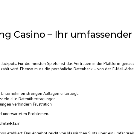
ing Casino – Ihr umfassender
Jackpots. Für die meisten Spieler ist das Vertrauen in die Plattform genau
sgezahlt wird. Ebenso muss die persönliche Datenbank – von der E‑Mail‑Ad
as Unternehmen strengen Auflagen unterliegt.
sseln alle Datenübertragungen.
ungen verhindern Frustration.
und unerwarteten Problemen.
chitektur
nos etabliert. Das Angebot reicht von klassischen Slots über ein umfangreic