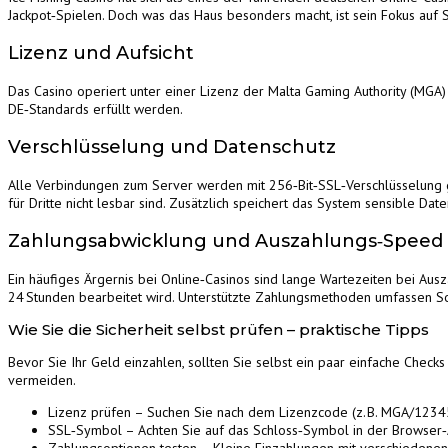
Jackpot‑Spielen. Doch was das Haus besonders macht, ist sein Fokus auf 
Lizenz und Aufsicht
Das Casino operiert unter einer Lizenz der Malta Gaming Authority (MGA)
DE‑Standards erfüllt werden.
Verschlüsselung und Datenschutz
Alle Verbindungen zum Server werden mit 256‑Bit‑SSL‑Verschlüsselung ge
für Dritte nicht lesbar sind. Zusätzlich speichert das System sensible Da
Zahlungsabwicklung und Auszahlungs‑Speed
Ein häufiges Ärgernis bei Online‑Casinos sind lange Wartezeiten bei Aus
24 Stunden bearbeitet wird. Unterstützte Zahlungsmethoden umfassen Sof
Wie Sie die Sicherheit selbst prüfen – praktische Tipps
Bevor Sie Ihr Geld einzahlen, sollten Sie selbst ein paar einfache Check
vermeiden.
Lizenz prüfen – Suchen Sie nach dem Lizenzcode (z. B. MGA/12345
SSL‑Symbol – Achten Sie auf das Schloss‑Symbol in der Browser‑A