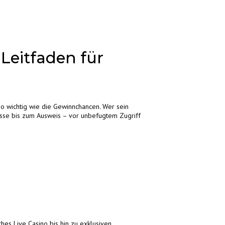
 Leitfaden für
so wichtig wie die Gewinnchancen. Wer sein
resse bis zum Ausweis – vor unbefugtem Zugriff
hes Live Casino bis hin zu exklusiven