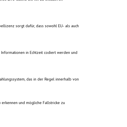
l­lizenz sorgt dafür, dass sowohl EU‑ als auch
Informationen in Echtzeit codiert werden und
zahlungssystem, das in der Regel innerhalb von
u erkennen und mögliche Fallstricke zu