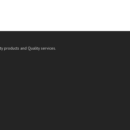
y products and Quality services.