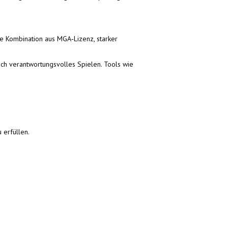
ie Kombination aus MGA‑Lizenz, starker
 auch verantwortungsvolles Spielen. Tools wie
 erfüllen.