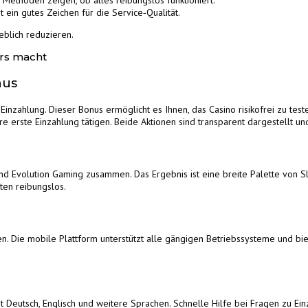
Methoden zeigen, ob alles reibungslos funktioniert.
 ein gutes Zeichen für die Service‑Qualität.
blich reduzieren.
ers macht
nus
Einzahlung. Dieser Bonus ermöglicht es Ihnen, das Casino risikofrei zu teste
e erste Einzahlung tätigen. Beide Aktionen sind transparent dargestellt 
nd Evolution Gaming zusammen. Das Ergebnis ist eine breite Palette von S
ten reibungslos.
. Die mobile Plattform unterstützt alle gängigen Betriebssysteme und bie
t Deutsch, Englisch und weitere Sprachen. Schnelle Hilfe bei Fragen zu E