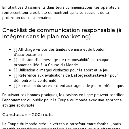
En citant ces classements dans leurs communications, les opérateurs
renforcent leur crédibilité et montrent qu’ils se soucient de la
protection du consommateur.
Checklist de communication responsable (à
intégrer dans le plan marketing)
[ ] Affichage visible des limites de mise et du bouton
d’auto‑exclusion.
[ ] Inclusion d’un message de responsabilité sur chaque
promotion liée à la Coupe du Monde.
[ ] Utilisation d’images distinctes pour le sport et le jeu.
[ ] Référence aux évaluations de
Laforgecollective.Fr
pour
démontrer la conformité.
[ ] Formation du service client aux signes de jeu problématique.
En suivant ces bonnes pratiques, les casinos en ligne peuvent concilier
l’engouement du public pour la Coupe du Monde avec une approche
éthique et durable.
Conclusion – 200 mots
La Coupe du Monde crée un véritable carrefour entre football, paris