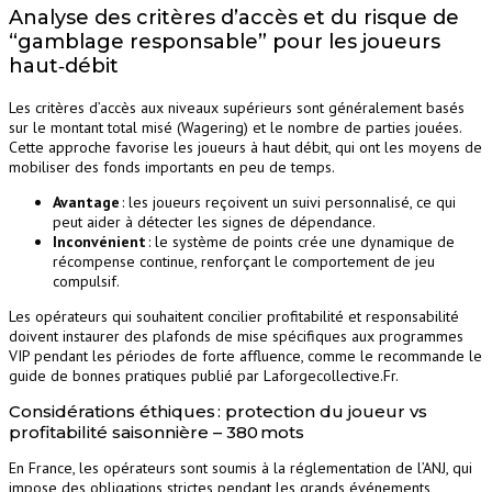
Analyse des critères d’accès et du risque de
“gamblage responsable” pour les joueurs
haut‑débit
Les critères d’accès aux niveaux supérieurs sont généralement basés
sur le montant total misé (Wagering) et le nombre de parties jouées.
Cette approche favorise les joueurs à haut débit, qui ont les moyens de
mobiliser des fonds importants en peu de temps.
Avantage
: les joueurs reçoivent un suivi personnalisé, ce qui
peut aider à détecter les signes de dépendance.
Inconvénient
: le système de points crée une dynamique de
récompense continue, renforçant le comportement de jeu
compulsif.
Les opérateurs qui souhaitent concilier profitabilité et responsabilité
doivent instaurer des plafonds de mise spécifiques aux programmes
VIP pendant les périodes de forte affluence, comme le recommande le
guide de bonnes pratiques publié par Laforgecollective.Fr.
Considérations éthiques : protection du joueur vs
profitabilité saisonnière – 380 mots
En France, les opérateurs sont soumis à la réglementation de l’ANJ, qui
impose des obligations strictes pendant les grands événements