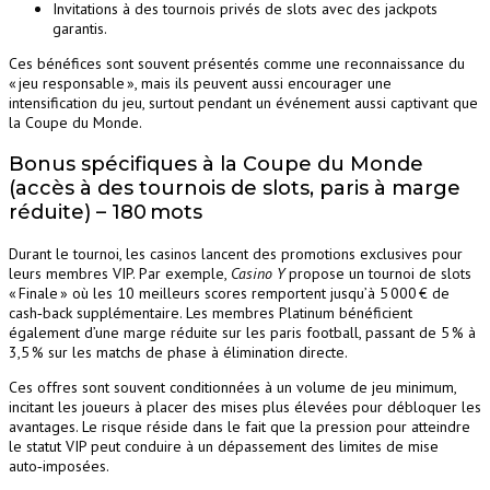
Invitations à des tournois privés de slots avec des jackpots
garantis.
Ces bénéfices sont souvent présentés comme une reconnaissance du
« jeu responsable », mais ils peuvent aussi encourager une
intensification du jeu, surtout pendant un événement aussi captivant que
la Coupe du Monde.
Bonus spécifiques à la Coupe du Monde
(accès à des tournois de slots, paris à marge
réduite) – 180 mots
Durant le tournoi, les casinos lancent des promotions exclusives pour
leurs membres VIP. Par exemple,
Casino Y
propose un tournoi de slots
« Finale » où les 10 meilleurs scores remportent jusqu’à 5 000 € de
cash‑back supplémentaire. Les membres Platinum bénéficient
également d’une marge réduite sur les paris football, passant de 5 % à
3,5 % sur les matchs de phase à élimination directe.
Ces offres sont souvent conditionnées à un volume de jeu minimum,
incitant les joueurs à placer des mises plus élevées pour débloquer les
avantages. Le risque réside dans le fait que la pression pour atteindre
le statut VIP peut conduire à un dépassement des limites de mise
auto‑imposées.