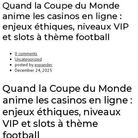
Quand la Coupe du Monde
anime les casinos en ligne :
enjeux éthiques, niveaux VIP
et slots à thème football
0 comments
Uncategorized
posted by
expander
December 24, 2025
Quand la Coupe du Monde
anime les casinos en ligne :
enjeux éthiques, niveaux
VIP et slots à thème
football