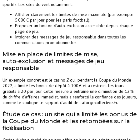
sportifs. Les sites doivent notamment :
Afficher clairement les limites de mise maximale (par exemple
5 000 € par jour pour les paris football).
Proposer un bouton d’auto‑exclusion accessible depuis chaque
page de jeu.
Intégrer des messages de jeu responsable dans toutes les
communications promotionnelles.
Mise en place de limites de mise,
auto‑exclusion et messages de jeu
responsable
Un exemple concret est le casino
Z
qui, pendant la Coupe du Monde
2022, a limité les bonus de dépôt à 100 € et a restreint les tours
gratuits à 20 par jour. Cette mesure a entraîné une diminution de 12 %
du chiffre d’affaires immédiat, mais a renforcé la confiance des joueurs,
comme le souligne le rapport d’audit de Laforgecollective.Fr.
Étude de cas : un site qui a limité les bonus de
la Coupe du Monde et les retombées sur la
fidélisation