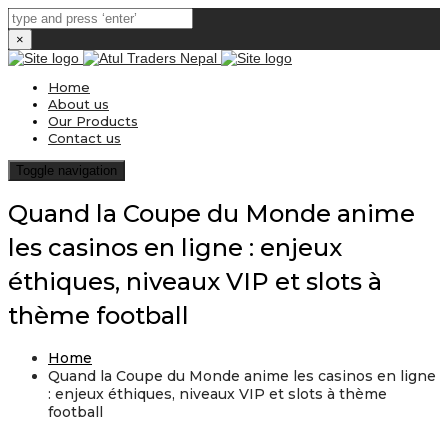
×
Home
About us
Our Products
Contact us
Toggle navigation
Quand la Coupe du Monde anime
les casinos en ligne : enjeux
éthiques, niveaux VIP et slots à
thème football
Home
Quand la Coupe du Monde anime les casinos en ligne
: enjeux éthiques, niveaux VIP et slots à thème
football