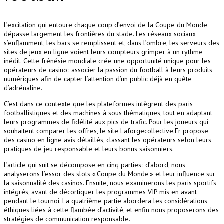
L’excitation qui entoure chaque coup d’envoi de la Coupe du Monde
dépasse largement les frontières du stade. Les réseaux sociaux
s’enflamment, les bars se remplissent et, dans l’ombre, les serveurs des
sites de jeux en ligne voient leurs compteurs grimper à un rythme
inédit. Cette frénésie mondiale crée une opportunité unique pour les
opérateurs de casino : associer la passion du football à leurs produits
numériques afin de capter l’attention d’un public déjà en quête
d’adrénaline.
C’est dans ce contexte que les plateformes intègrent des paris
footballistiques et des machines à sous thématiques, tout en adaptant
leurs programmes de fidélité aux pics de trafic. Pour les joueurs qui
souhaitent comparer les offres, le site Laforgecollective.Fr propose
des casino en ligne avis détaillés, classant les opérateurs selon leurs
pratiques de jeu responsable et leurs bonus saisonniers.
L’article qui suit se décompose en cinq parties : d’abord, nous
analyserons l’essor des slots « Coupe du Monde » et leur influence sur
la saisonnalité des casinos. Ensuite, nous examinerons les paris sportifs
intégrés, avant de décortiquer les programmes VIP mis en avant
pendant le tournoi. La quatrième partie abordera les considérations
éthiques liées à cette flambée d’activité, et enfin nous proposerons des
stratégies de communication responsable.