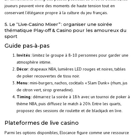
joueurs peuvent vivre des moments de haute tension tout en
conservant l’élégance propre à la culture du jeu français.
5. Le “Live‑Casino Mixer” : organiser une soirée
thématique Play‑off & Casino pour les amoureux du
sport
Guide pas‑à‑pas
Invités
: limitez le groupe à 8‑10 personnes pour garder une
atmosphère intime.
Décor
: drapeaux NBA, lumières LED rouges et noires, tables
de poker recouvertes de tissu noir.
Menu
: mini‑burgers, nachos, cocktails « Slam Dunk » (rhum, jus
de citron vert, sirop grenadine).
Timing
: démarrez la soirée à 18 h avec un tournoi de poker à
thème NBA, puis diffusez le match à 20 h. Entre les quarts,
proposez des sessions de roulette et de blackjack en live.
Plateformes de live casino
Parmi les options disponibles, Elocance figure comme une ressource