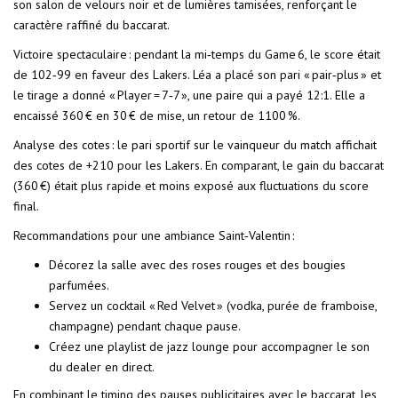
son salon de velours noir et de lumières tamisées, renforçant le
caractère raffiné du baccarat.
Victoire spectaculaire : pendant la mi‑temps du Game 6, le score était
de 102‑99 en faveur des Lakers. Léa a placé son pari « pair‑plus » et
le tirage a donné « Player = 7‑7 », une paire qui a payé 12:1. Elle a
encaissé 360 € en 30 € de mise, un retour de 1100 %.
Analyse des cotes : le pari sportif sur le vainqueur du match affichait
des cotes de +210 pour les Lakers. En comparant, le gain du baccarat
(360 €) était plus rapide et moins exposé aux fluctuations du score
final.
Recommandations pour une ambiance Saint‑Valentin :
Décorez la salle avec des roses rouges et des bougies
parfumées.
Servez un cocktail « Red Velvet » (vodka, purée de framboise,
champagne) pendant chaque pause.
Créez une playlist de jazz lounge pour accompagner le son
du dealer en direct.
En combinant le timing des pauses publicitaires avec le baccarat, les