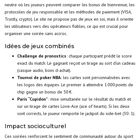
neutre où les joueurs peuvent comparer les bonus de bienvenue, les
protocoles de jeu responsable et les méthodes de paiement (VISA,
Trustly, crypto). Le site ne propose pas de jeux en soi, mais il oriente
les utilisateurs vers des opérateurs fiables, ce qui est crucial pour
organiser une soirée sans accroc.
Idées de jeux combinés
Challenge de pronostics
: chaque participant prédit le score
exact du match. Le gagnant reçoit un tirage au sort d’un cadeau
(casque audio, bons d‑achat).
Tournoi de poker NBA
: les cartes sont personnalisées avec
les logos des équipes. Le premier à atteindre 1 000 points de
chip gagne un bonus de 50 €.
Paris “Cupidon”
: mise simultanée sur le résultat du match et
sur un tirage de cartes Love‑Ace (ace of hearts). Si les deux
sont corrects, le joueur remporte le jackpot du side‑bet (30 : 1).
Impact socioculturel
Ces soirées renforcent le sentiment de communauté autour du sport