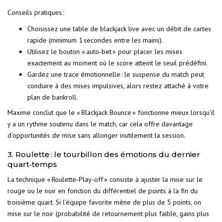
Conseils pratiques :
Choisissez une table de blackjack live avec un débit de cartes
rapide (minimum 1 secondes entre les mains).
Utilisez le bouton « auto‑bet » pour placer les mises
exactement au moment où le score atteint le seuil prédéfini.
Gardez une trace émotionnelle : le suspense du match peut
conduire à des mises impulsives, alors restez attaché à votre
plan de bankroll.
Maxime conclut que le « Blackjack Bounce » fonctionne mieux lorsqu’il
y a un rythme soutenu dans le match, car cela offre davantage
d’opportunités de mise sans allonger inutilement la session.
3. Roulette : le tourbillon des émotions du dernier
quart‑temps
La technique « Roulette‑Play‑off » consiste à ajuster la mise sur le
rouge ou le noir en fonction du différentiel de points à la fin du
troisième quart. Si l’équipe favorite mène de plus de 5 points, on
mise sur le noir (probabilité de retournement plus faible, gains plus