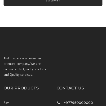
SUBMIT
Atul Traders is a consumer-
oriented company. We are
committed to Quality products
and Quality services.
OUR PRODUCTS
CONTACT US
Savi
+977980000000