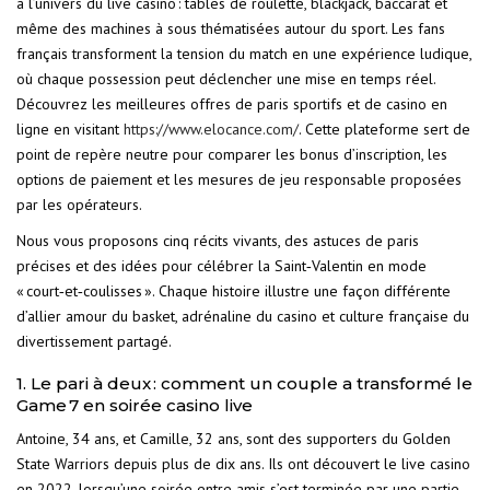
à l’univers du live casino : tables de roulette, blackjack, baccarat et
même des machines à sous thématisées autour du sport. Les fans
français transforment la tension du match en une expérience ludique,
où chaque possession peut déclencher une mise en temps réel.
Découvrez les meilleures offres de paris sportifs et de casino en
ligne en visitant
https://www.elocance.com/
. Cette plateforme sert de
point de repère neutre pour comparer les bonus d’inscription, les
options de paiement et les mesures de jeu responsable proposées
par les opérateurs.
Nous vous proposons cinq récits vivants, des astuces de paris
précises et des idées pour célébrer la Saint‑Valentin en mode
« court‑et‑coulisses ». Chaque histoire illustre une façon différente
d’allier amour du basket, adrénaline du casino et culture française du
divertissement partagé.
1. Le pari à deux : comment un couple a transformé le
Game 7 en soirée casino live
Antoine, 34 ans, et Camille, 32 ans, sont des supporters du Golden
State Warriors depuis plus de dix ans. Ils ont découvert le live casino
en 2022, lorsqu’une soirée entre amis s’est terminée par une partie