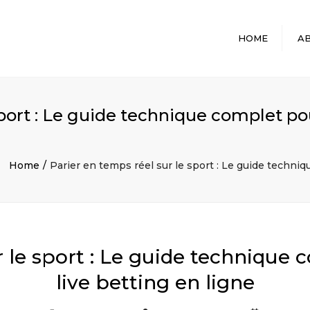
HOME
A
sport : Le guide technique complet po
Home
Parier en temps réel sur le sport : Le guide techniq
r le sport : Le guide technique
live betting en ligne