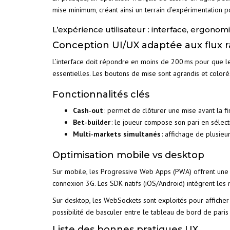
mise minimum, créant ainsi un terrain d’expérimentation p
L’expérience utilisateur : interface, ergonomi
Conception UI/UX adaptée aux flux r
L’interface doit répondre en moins de 200 ms pour que le 
essentielles. Les boutons de mise sont agrandis et colorés
Fonctionnalités clés
Cash‑out
: permet de clôturer une mise avant la fi
Bet‑builder
: le joueur compose son pari en sélect
Multi‑markets simultanés
: affichage de plusieu
Optimisation mobile vs desktop
Sur mobile, les Progressive Web Apps (PWA) offrent une e
connexion 3G. Les SDK natifs (iOS/Android) intègrent les no
Sur desktop, les WebSockets sont exploités pour afficher
possibilité de basculer entre le tableau de bord de paris
Liste des bonnes pratiques UX