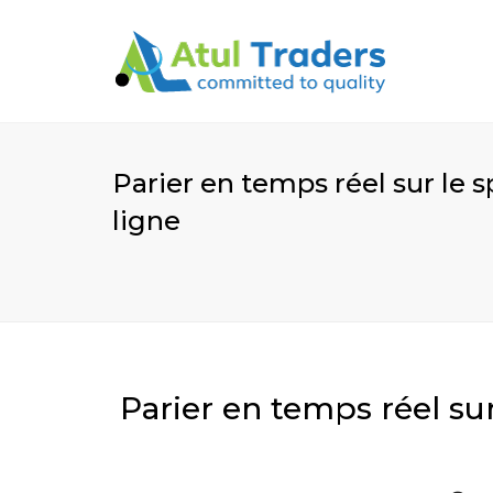
Parier en temps réel sur le 
ligne
Parier en temps réel su