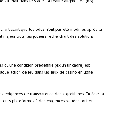
s’il était dans le stade. La réalité augmentée (RA)
arantissant que les odds n’ont pas été modifiés après la
out majeur pour les joueurs recherchant des solutions
 qu’une condition prédéfinie (ex. un tir cadré) est
aque action de jeu dans les jeux de casino en ligne.
es exigences de transparence des algorithmes. En Asie, la
r leurs plateformes à des exigences variées tout en