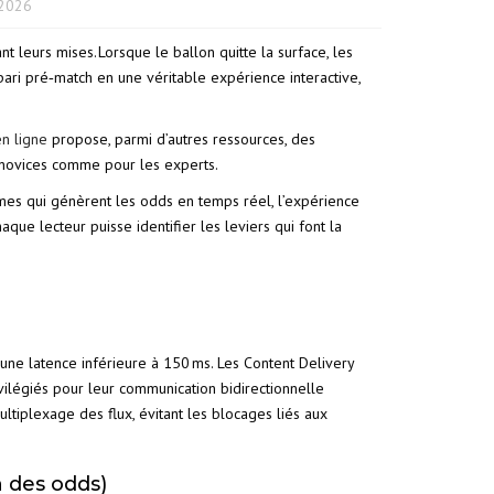
 2026
nt leurs mises. Lorsque le ballon quitte la surface, les
ari pré‑match en une véritable expérience interactive,
en ligne
propose, parmi d’autres ressources, des
s novices comme pour les experts.
thmes qui génèrent les odds en temps réel, l’expérience
aque lecteur puisse identifier les leviers qui font la
une latence inférieure à 150 ms. Les Content Delivery
vilégiés pour leur communication bidirectionnelle
ltiplexage des flux, évitant les blocages liés aux
n des odds)