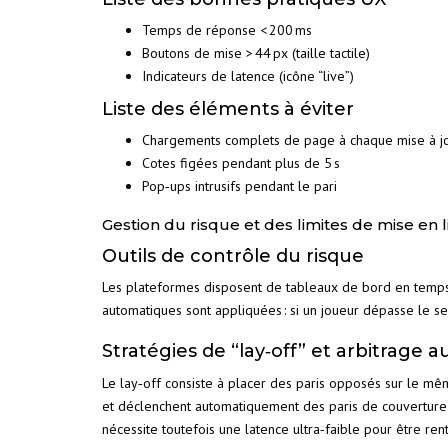
Temps de réponse < 200 ms
Boutons de mise > 44 px (taille tactile)
Indicateurs de latence (icône “live”)
Liste des éléments à éviter
Chargements complets de page à chaque mise à j
Cotes figées pendant plus de 5 s
Pop‑ups intrusifs pendant le pari
Gestion du risque et des limites de mise en 
Outils de contrôle du risque
Les plateformes disposent de tableaux de bord en temps ré
automatiques sont appliquées : si un joueur dépasse le s
Stratégies de “lay‑off” et arbitrage 
Le lay‑off consiste à placer des paris opposés sur le mêm
et déclenchent automatiquement des paris de couverture su
nécessite toutefois une latence ultra‑faible pour être ren