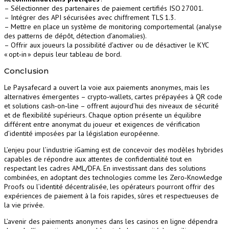
– Sélectionner des partenaires de paiement certifiés ISO 27001.
– Intégrer des API sécurisées avec chiffrement TLS 1.3.
– Mettre en place un système de monitoring comportemental (analyse
des patterns de dépôt, détection d’anomalies).
– Offrir aux joueurs la possibilité d’activer ou de désactiver le KYC
« opt‑in » depuis leur tableau de bord.
Conclusion
Le Paysafecard a ouvert la voie aux paiements anonymes, mais les
alternatives émergentes – crypto‑wallets, cartes prépayées à QR code
et solutions cash‑on‑line – offrent aujourd’hui des niveaux de sécurité
et de flexibilité supérieurs. Chaque option présente un équilibre
différent entre anonymat du joueur et exigences de vérification
d’identité imposées par la législation européenne.
L’enjeu pour l’industrie iGaming est de concevoir des modèles hybrides
capables de répondre aux attentes de confidentialité tout en
respectant les cadres AML/DFA. En investissant dans des solutions
combinées, en adoptant des technologies comme les Zero‑Knowledge
Proofs ou l’identité décentralisée, les opérateurs pourront offrir des
expériences de paiement à la fois rapides, sûres et respectueuses de
la vie privée.
L’avenir des paiements anonymes dans les casinos en ligne dépendra