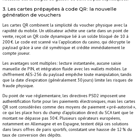
3. Les cartes prépayées à code QR : la nouvelle
génération de vouchers
Les cartes QR combinent la simplicité du voucher physique avec la
rapidité du mobile. Un utilisateur achète une carte dans un point de
vente, reçoit un QR code dynamique lié à un solde bloqué de 10 à
200 €. Le code est scanné via l’application du casino, qui décrypte le
payload grâce à une clé symétrique et crédite immédiatement le
compte joueur.
Les avantages sont multiples : lecture instantanée, aucune saisie
manuelle de PIN, et intégration fluide avec les wallets mobiles. Le
chiffrement AES‑256 du payload empêche toute manipulation, tandis
que la date d’expiration (généralement 30 jours) limite les risques de
fraude physique.
Du point de vue réglementaire, les directives PSD2 imposent une
authentification forte pour les paiements électroniques, mais les cartes
QR sont considérées comme des moyens de paiement « pré‑autorisé »,
ce qui les place hors du champ d’application direct du SCA tant que le
montant ne dépasse pas 30 €. Plusieurs opérateurs européens,
notamment en Allemagne et en Espagne, testent déjà ces solutions
dans leurs offres de paris sportifs, constatant une hausse de 12 % du
taux de conversion des dépôts.