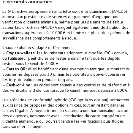
paiements anonymes
La 5ᵉ Directive européenne sur la lutte contre le blanchiment (AMLD5)
impose aux prestataires de services de paiement d’appliquer une
vérification d’identité minimale, même pour les paiements de faible
valeur. Les directives AML/DFA exigent également une déclaration des
transactions supérieures à 10 000 € et la mise en place de systèmes de
surveillance des comportements à risque.
Chaque solution s’adapte différemment :
–
Crypto‑wallets
: les fournisseurs adoptent le modèle KYC « opt‑in »,
où l’utilisateur peut choisir de rester anonyme tant que les dépôts
restent sous le seuil de 1 000 €.
–
Cartes QR
: elles bénéficient d’une exemption tant que le montant du
voucher ne dépasse pas 30 €, mais les opérateurs doivent conserver
les logs de validation pendant cinq ans.
–
Cash‑on‑line
: les codes sont soumis à des contrôles de plafond et à
des vérifications d’identité lorsque le cumul mensuel dépasse 2 000 €.
Les scénarios de conformité hybride (KYC opt‑in vs opt‑out) permettent
aux casinos de proposer des options mixtes, tout en restant dans les
limites légales. À moyen terme, on s’attend à une harmonisation accrue
des exigences, notamment avec l’introduction du cadre européen de
l’identité numérique qui pourrait rendre les vérifications plus fluides
sans sacrifier l’anonymat.