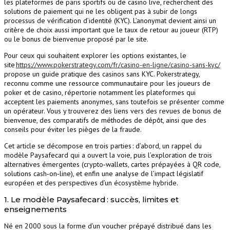
les plateformes de paris sportifs ou de casino live, recherchent des
solutions de paiement qui ne les obligent pas à subir de longs
processus de vérification d’identité (KYC). L’anonymat devient ainsi un
critère de choix aussi important que le taux de retour au joueur (RTP)
ou le bonus de bienvenue proposé par le site.
Pour ceux qui souhaitent explorer les options existantes, le
site
https://www.pokerstrategy.com/fr/casino-en-ligne/casino-sans-kyc/
propose un guide pratique des casinos sans KYC. Pokerstrategy,
reconnu comme une ressource communautaire pour les joueurs de
poker et de casino, répertorie notamment les plateformes qui
acceptent les paiements anonymes, sans toutefois se présenter comme
un opérateur. Vous y trouverez des liens vers des revues de bonus de
bienvenue, des comparatifs de méthodes de dépôt, ainsi que des
conseils pour éviter les pièges de la fraude.
Cet article se décompose en trois parties : d’abord, un rappel du
modèle Paysafecard qui a ouvert la voie, puis l’exploration de trois
alternatives émergentes (crypto‑wallets, cartes prépayées à QR code,
solutions cash‑on‑line), et enfin une analyse de l’impact législatif
européen et des perspectives d’un écosystème hybride.
1. Le modèle Paysafecard : succès, limites et
enseignements
Né en 2000 sous la forme d’un voucher prépayé distribué dans les