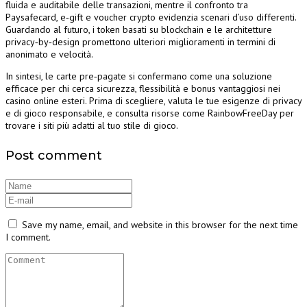
fluida e auditabile delle transazioni, mentre il confronto tra
Paysafecard, e‑gift e voucher crypto evidenzia scenari d’uso differenti.
Guardando al futuro, i token basati su blockchain e le architetture
privacy‑by‑design promettono ulteriori miglioramenti in termini di
anonimato e velocità.
In sintesi, le carte pre‑pagate si confermano come una soluzione
efficace per chi cerca sicurezza, flessibilità e bonus vantaggiosi nei
casino online esteri. Prima di scegliere, valuta le tue esigenze di privacy
e di gioco responsabile, e consulta risorse come RainbowFreeDay per
trovare i siti più adatti al tuo stile di gioco.
Post comment
Save my name, email, and website in this browser for the next time
I comment.