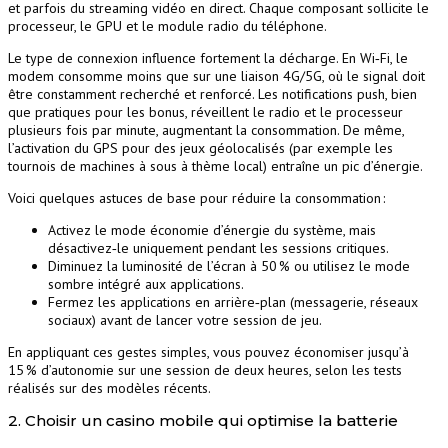
et parfois du streaming vidéo en direct. Chaque composant sollicite le
processeur, le GPU et le module radio du téléphone.
Le type de connexion influence fortement la décharge. En Wi‑Fi, le
modem consomme moins que sur une liaison 4G/5G, où le signal doit
être constamment recherché et renforcé. Les notifications push, bien
que pratiques pour les bonus, réveillent le radio et le processeur
plusieurs fois par minute, augmentant la consommation. De même,
l’activation du GPS pour des jeux géolocalisés (par exemple les
tournois de machines à sous à thème local) entraîne un pic d’énergie.
Voici quelques astuces de base pour réduire la consommation :
Activez le mode économie d’énergie du système, mais
désactivez‑le uniquement pendant les sessions critiques.
Diminuez la luminosité de l’écran à 50 % ou utilisez le mode
sombre intégré aux applications.
Fermez les applications en arrière‑plan (messagerie, réseaux
sociaux) avant de lancer votre session de jeu.
En appliquant ces gestes simples, vous pouvez économiser jusqu’à
15 % d’autonomie sur une session de deux heures, selon les tests
réalisés sur des modèles récents.
2. Choisir un casino mobile qui optimise la batterie