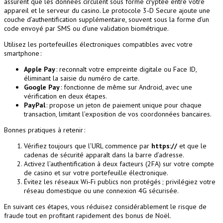
assurent que les données circulent sous forme cryptée entre votre
appareil et le serveur du casino. Le protocole 3‑D Secure ajoute une
couche d’authentification supplémentaire, souvent sous la forme d’un
code envoyé par SMS ou d’une validation biométrique.
Utilisez les portefeuilles électroniques compatibles avec votre
smartphone :
Apple Pay
: reconnaît votre empreinte digitale ou Face ID,
éliminant la saisie du numéro de carte.
Google Pay
: fonctionne de même sur Android, avec une
vérification en deux étapes.
PayPal
: propose un jeton de paiement unique pour chaque
transaction, limitant l’exposition de vos coordonnées bancaires.
Bonnes pratiques à retenir :
Vérifiez toujours que l’URL commence par
https://
et que le
cadenas de sécurité apparaît dans la barre d’adresse.
Activez l’authentification à deux facteurs (2FA) sur votre compte
de casino et sur votre portefeuille électronique.
Évitez les réseaux Wi‑Fi publics non protégés ; privilégiez votre
réseau domestique ou une connexion 4G sécurisée.
En suivant ces étapes, vous réduisez considérablement le risque de
fraude tout en profitant rapidement des bonus de Noël.