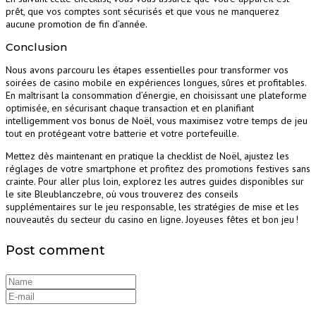
prêt, que vos comptes sont sécurisés et que vous ne manquerez
aucune promotion de fin d’année.
Conclusion
Nous avons parcouru les étapes essentielles pour transformer vos
soirées de casino mobile en expériences longues, sûres et profitables.
En maîtrisant la consommation d’énergie, en choisissant une plateforme
optimisée, en sécurisant chaque transaction et en planifiant
intelligemment vos bonus de Noël, vous maximisez votre temps de jeu
tout en protégeant votre batterie et votre portefeuille.
Mettez dès maintenant en pratique la checklist de Noël, ajustez les
réglages de votre smartphone et profitez des promotions festives sans
crainte. Pour aller plus loin, explorez les autres guides disponibles sur
le site Bleublanczebre, où vous trouverez des conseils
supplémentaires sur le jeu responsable, les stratégies de mise et les
nouveautés du secteur du casino en ligne. Joyeuses fêtes et bon jeu !
Post comment