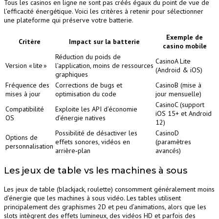
Tous les casinos en ligne ne sont pas créés égaux du point de vue de
l’efficacité énergétique. Voici les critères à retenir pour sélectionner
une plateforme qui préserve votre batterie.
Exemple de
Critère
Impact sur la batterie
casino mobile
Réduction du poids de
CasinoA Lite
Version « lite »
l’application, moins de ressources
(Android & iOS)
graphiques
Fréquence des
Corrections de bugs et
CasinoB (mise à
mises à jour
optimisation du code
jour mensuelle)
CasinoC (support
Compatibilité
Exploite les API d’économie
iOS 15+ et Android
OS
d’énergie natives
12)
Possibilité de désactiver les
CasinoD
Options de
effets sonores, vidéos en
(paramètres
personnalisation
arrière‑plan
avancés)
Les jeux de table vs les machines à sous
Les jeux de table (blackjack, roulette) consomment généralement moins
d’énergie que les machines à sous vidéo. Les tables utilisent
principalement des graphismes 2D et peu d’animations, alors que les
slots intègrent des effets lumineux, des vidéos HD et parfois des