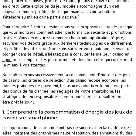
pour placer des mises, profiter de tours gratuits et suivre les jackpots
en direct. Cette explosion du jeu mobile s’accompagne d’un défi
majeur : comment profiter de chaque main sans voir la batterie
s’éteindre au milieu d’une partie décisive ?
Pour répondre à cette question, nous vous proposons un guide pratique
qui vous montrera comment allier performance, sécurité et promotions
festives. Vous découvrirez comment choisir une application légère,
sécuriser vos dépôts grâce aux dernières technologies de chiffrement,
et profiter des offres de Noël sans sacrifier votre autonomie. Avant de
plonger dans le détail, n’hésitez pas à consulter le
meilleur casino en
ligne
pour comparer les plateformes et identifier celle qui correspond
le mieux à vos attentes.
Nous aborderons successivement la consommation d’énergie des jeux
de casino, les critères de sélection d’un casino mobile économe, les
bonnes pratiques de paiement, les astuces pour tirer le meilleur parti
des bonus de fin d’année, les réglages de votre smartphone, les
stratégies de jeu responsable et, enfin, une checklist détaillée pour
être prêt le jour J.
1. Comprendre la consommation d’énergie des jeux de
casino sur smartphone
Les applications de casino ne sont pas de simples interfaces de texte ;
elles intègrent des graphismes haute résolution, des animations fluides