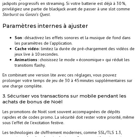
jackpots progressifs en streaming. Si votre batterie est déjà à 30 %,
privilégiez une partie de blackjack avant de passer à une slot comme
Starburst
ou
Gonzo’s Quest
.
Paramètres internes à ajuster
Son
: désactivez les effets sonores et la musique de fond dans
les paramètres de l’application.
Cache vidéo
: limitez la durée de pré‑chargement des vidéos de
jeux live à 10 secondes.
Animations
: choisissez le mode « économique » qui réduit les
transitions flashy.
En combinant une version lite avec ces réglages, vous pouvez
prolonger votre temps de jeu de 30 à 45 minutes supplémentaires sur
une charge complète.
3. Sécuriser vos transactions sur mobile pendant les
achats de bonus de Noël
Les promotions de Noël sont souvent accompagnées de dépôts
rapides et de codes promo. La sécurité doit rester votre priorité, même
sous l’effet de l’excitation festive.
Les technologies de chiffrement modernes, comme SSL/TLS 1.3,