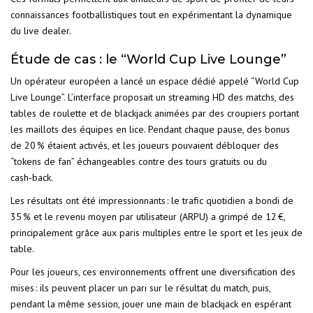
connaissances footballistiques tout en expérimentant la dynamique
du live dealer.
Étude de cas : le “World Cup Live Lounge”
Un opérateur européen a lancé un espace dédié appelé “World Cup
Live Lounge”. L’interface proposait un streaming HD des matchs, des
tables de roulette et de blackjack animées par des croupiers portant
les maillots des équipes en lice. Pendant chaque pause, des bonus
de 20 % étaient activés, et les joueurs pouvaient débloquer des
“tokens de fan” échangeables contre des tours gratuits ou du
cash‑back.
Les résultats ont été impressionnants : le trafic quotidien a bondi de
35 % et le revenu moyen par utilisateur (ARPU) a grimpé de 12 €,
principalement grâce aux paris multiples entre le sport et les jeux de
table.
Pour les joueurs, ces environnements offrent une diversification des
mises : ils peuvent placer un pari sur le résultat du match, puis,
pendant la même session, jouer une main de blackjack en espérant