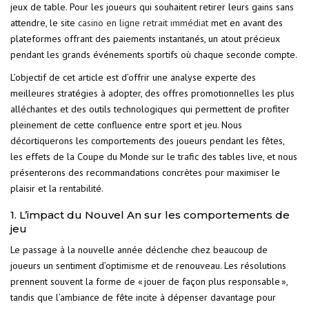
jeux de table. Pour les joueurs qui souhaitent retirer leurs gains sans
attendre, le site
casino en ligne retrait immédiat
met en avant des
plateformes offrant des paiements instantanés, un atout précieux
pendant les grands événements sportifs où chaque seconde compte.
L’objectif de cet article est d’offrir une analyse experte des
meilleures stratégies à adopter, des offres promotionnelles les plus
alléchantes et des outils technologiques qui permettent de profiter
pleinement de cette confluence entre sport et jeu. Nous
décortiquerons les comportements des joueurs pendant les fêtes,
les effets de la Coupe du Monde sur le trafic des tables live, et nous
présenterons des recommandations concrètes pour maximiser le
plaisir et la rentabilité.
1. L’impact du Nouvel An sur les comportements de
jeu
Le passage à la nouvelle année déclenche chez beaucoup de
joueurs un sentiment d’optimisme et de renouveau. Les résolutions
prennent souvent la forme de « jouer de façon plus responsable »,
tandis que l’ambiance de fête incite à dépenser davantage pour