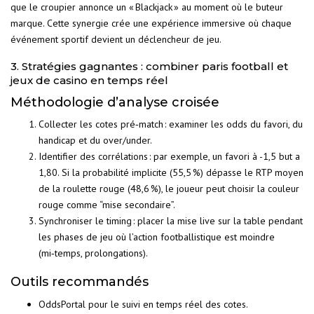
que le croupier annonce un « Blackjack » au moment où le buteur
marque. Cette synergie crée une expérience immersive où chaque
événement sportif devient un déclencheur de jeu.
3. Stratégies gagnantes : combiner paris football et
jeux de casino en temps réel
Méthodologie d’analyse croisée
Collecter les cotes pré‑match : examiner les odds du favori, du
handicap et du over/under.
Identifier des corrélations : par exemple, un favori à -1,5 but a
1,80. Si la probabilité implicite (55,5 %) dépasse le RTP moyen
de la roulette rouge (48,6 %), le joueur peut choisir la couleur
rouge comme “mise secondaire”.
Synchroniser le timing : placer la mise live sur la table pendant
les phases de jeu où l’action footballistique est moindre
(mi‑temps, prolongations).
Outils recommandés
OddsPortal pour le suivi en temps réel des cotes.