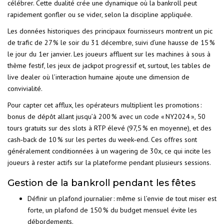
célébrer. Cette dualité crée une dynamique où la bankroll peut
rapidement gonfler ou se vider, selon la discipline appliquée.
Les données historiques des principaux fournisseurs montrent un pic
de trafic de 27 % le soir du 31 décembre, suivi d’une hausse de 15 %
le jour du 1er janvier. Les joueurs affluent sur les machines à sous à
thème festif, les jeux de jackpot progressif et, surtout, les tables de
live dealer où l’interaction humaine ajoute une dimension de
convivialité.
Pour capter cet afflux, les opérateurs multiplient les promotions :
bonus de dépôt allant jusqu’à 200 % avec un code « NY2024 », 50
tours gratuits sur des slots à RTP élevé (97,5 % en moyenne), et des
cash‑back de 10 % sur les pertes du week‑end. Ces offres sont
généralement conditionnées à un wagering de 30x, ce qui incite les
joueurs à rester actifs sur la plateforme pendant plusieurs sessions.
Gestion de la bankroll pendant les fêtes
Définir un plafond journalier : même si l’envie de tout miser est
forte, un plafond de 150 % du budget mensuel évite les
débordements.