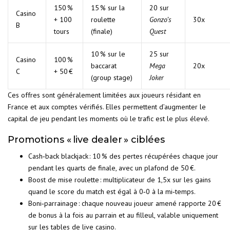
150 %
15 % sur la
20 sur
Casino
+ 100
roulette
Gonzo’s
30x
B
tours
(finale)
Quest
10 % sur le
25 sur
Casino
100 %
baccarat
Mega
20x
C
+ 50 €
(group stage)
Joker
Ces offres sont généralement limitées aux joueurs résidant en
France et aux comptes vérifiés. Elles permettent d’augmenter le
capital de jeu pendant les moments où le trafic est le plus élevé.
Promotions « live dealer » ciblées
Cash‑back blackjack : 10 % des pertes récupérées chaque jour
pendant les quarts de finale, avec un plafond de 50 €.
Boost de mise roulette : multiplicateur de 1,5x sur les gains
quand le score du match est égal à 0‑0 à la mi‑temps.
Boni‑parrainage : chaque nouveau joueur amené rapporte 20 €
de bonus à la fois au parrain et au filleul, valable uniquement
sur les tables de live casino.