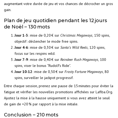
augmentant votre durée de jeu et vos chances de décrocher un gros
gain.
Plan de jeu quotidien pendant les 12 jours
de Noël – 130 mots
Jour 1‑3
: mise de 0,20 € sur
Christmas Megaways
, 150 spins,
objectif : déclencher le mode free spins.
Jour 4‑6
: mise de 0,30 € sur
Santa’s Wild Reels
, 120 spins,
focus sur les respins wild.
Jour 7‑9
: mise de 0,40 € sur
Reindeer Rush Megaways
, 100
spins, viser le bonus “Rudolf’s Ride”.
Jour 10‑12
: mise de 0,50 € sur
Frosty Fortune Megaways
, 80
spins, surveiller le jackpot progressif.
Entre chaque session, prenez une pause de 15 minutes pour éviter la
fatigue et vérifier les nouvelles promotions affichées sur Lafiba.Org.
Ajustez la mise à la hausse uniquement si vous avez atteint le seuil
de gain de +20 % par rapport à la mise initiale.
Conclusion – 210 mots