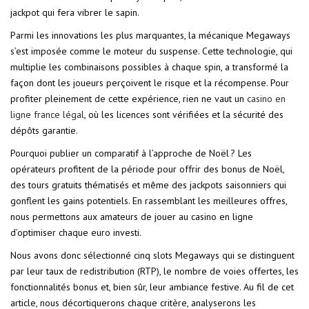
jackpot qui fera vibrer le sapin.
Parmi les innovations les plus marquantes, la mécanique Megaways
s’est imposée comme le moteur du suspense. Cette technologie, qui
multiplie les combinaisons possibles à chaque spin, a transformé la
façon dont les joueurs perçoivent le risque et la récompense. Pour
profiter pleinement de cette expérience, rien ne vaut un
casino en
ligne france légal
, où les licences sont vérifiées et la sécurité des
dépôts garantie.
Pourquoi publier un comparatif à l’approche de Noël ? Les
opérateurs profitent de la période pour offrir des bonus de Noël,
des tours gratuits thématisés et même des jackpots saisonniers qui
gonflent les gains potentiels. En rassemblant les meilleures offres,
nous permettons aux amateurs de jouer au casino en ligne
d’optimiser chaque euro investi.
Nous avons donc sélectionné cinq slots Megaways qui se distinguent
par leur taux de redistribution (RTP), le nombre de voies offertes, les
fonctionnalités bonus et, bien sûr, leur ambiance festive. Au fil de cet
article, nous décortiquerons chaque critère, analyserons les