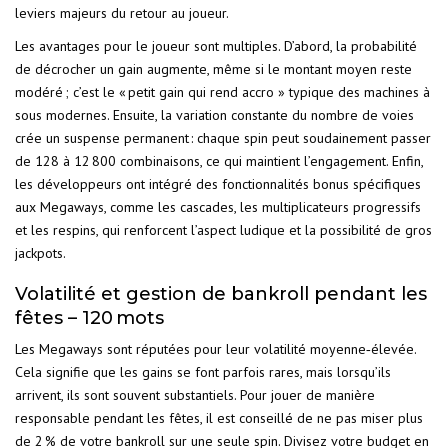
leviers majeurs du retour au joueur.
Les avantages pour le joueur sont multiples. D’abord, la probabilité
de décrocher un gain augmente, même si le montant moyen reste
modéré ; c’est le « petit gain qui rend accro » typique des machines à
sous modernes. Ensuite, la variation constante du nombre de voies
crée un suspense permanent : chaque spin peut soudainement passer
de 128 à 12 800 combinaisons, ce qui maintient l’engagement. Enfin,
les développeurs ont intégré des fonctionnalités bonus spécifiques
aux Megaways, comme les cascades, les multiplicateurs progressifs
et les respins, qui renforcent l’aspect ludique et la possibilité de gros
jackpots.
Volatilité et gestion de bankroll pendant les
fêtes – 120 mots
Les Megaways sont réputées pour leur volatilité moyenne‑élevée.
Cela signifie que les gains se font parfois rares, mais lorsqu’ils
arrivent, ils sont souvent substantiels. Pour jouer de manière
responsable pendant les fêtes, il est conseillé de ne pas miser plus
de 2 % de votre bankroll sur une seule spin. Divisez votre budget en