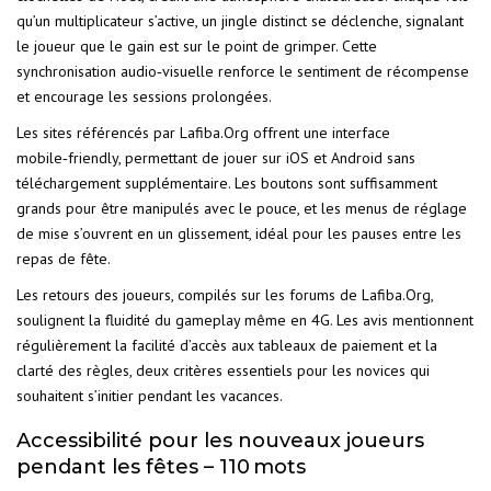
qu’un multiplicateur s’active, un jingle distinct se déclenche, signalant
le joueur que le gain est sur le point de grimper. Cette
synchronisation audio‑visuelle renforce le sentiment de récompense
et encourage les sessions prolongées.
Les sites référencés par Lafiba.Org offrent une interface
mobile‑friendly, permettant de jouer sur iOS et Android sans
téléchargement supplémentaire. Les boutons sont suffisamment
grands pour être manipulés avec le pouce, et les menus de réglage
de mise s’ouvrent en un glissement, idéal pour les pauses entre les
repas de fête.
Les retours des joueurs, compilés sur les forums de Lafiba.Org,
soulignent la fluidité du gameplay même en 4G. Les avis mentionnent
régulièrement la facilité d’accès aux tableaux de paiement et la
clarté des règles, deux critères essentiels pour les novices qui
souhaitent s’initier pendant les vacances.
Accessibilité pour les nouveaux joueurs
pendant les fêtes – 110 mots