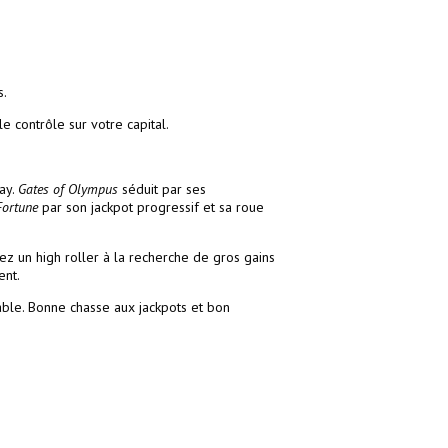
s.
 contrôle sur votre capital.
ay.
Gates of Olympus
séduit par ses
Fortune
par son jackpot progressif et sa roue
ez un high roller à la recherche de gros gains
ent.
sable. Bonne chasse aux jackpots et bon