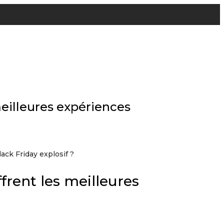
meilleures expériences
ack Friday explosif ?
ffrent les meilleures