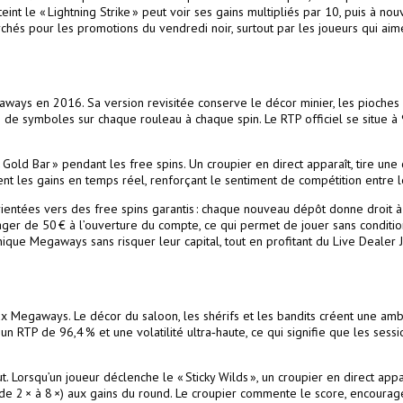
eint le « Lightning Strike » peut voir ses gains multipliés par 10, puis à no
rchés pour les promotions du vendredi noir, surtout par les joueurs qui aime
gaways en 2016. Sa version revisitée conserve le décor minier, les pioch
e symboles sur chaque rouleau à chaque spin. Le RTP officiel se situe à 9
Gold Bar » pendant les free spins. Un croupier en direct apparaît, tire une
t les gains en temps réel, renforçant le sentiment de compétition entre le
ientées vers des free spins garantis : chaque nouveau dépôt donne droit à 
ger de 50 € à l’ouverture du compte, ce qui permet de jouer sans conditio
anique Megaways sans risquer leur capital, tout en profitant du Live Dealer
x Megaways. Le décor du saloon, les shérifs et les bandits créent une a
 RTP de 96,4 % et une volatilité ultra‑haute, ce qui signifie que les sess
 Lorsqu’un joueur déclenche le « Sticky Wilds », un croupier en direct appara
e (de 2 × à 8 ×) aux gains du round. Le croupier commente le score, encoura