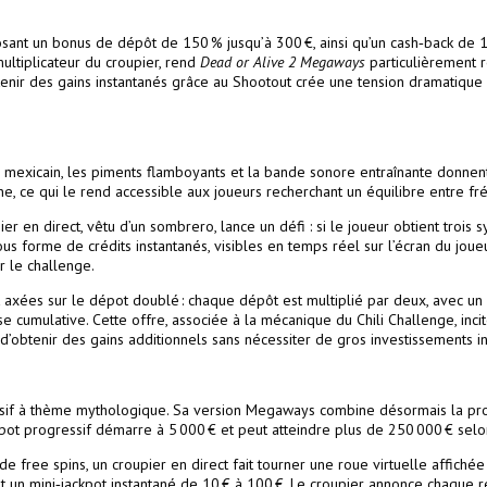
posant un bonus de dépôt de 150 % jusqu’à 300 €, ainsi qu’un cash‑back de 
ultiplicateur du croupier, rend
Dead or Alive 2 Megaways
particulièrement r
btenir des gains instantanés grâce au Shootout crée une tension dramatique q
xicain, les piments flamboyants et la bande sonore entraînante donnent l
, ce qui le rend accessible aux joueurs recherchant un équilibre entre fré
er en direct, vêtu d’un sombrero, lance un défi : si le joueur obtient trois 
ous forme de crédits instantanés, visibles en temps réel sur l’écran du jo
 le challenge.
axées sur le dépot doublé : chaque dépôt est multiplié par deux, avec un 
e cumulative. Cette offre, associée à la mécanique du Chili Challenge, inci
d’obtenir des gains additionnels sans nécessiter de gros investissements ini
sif à thème mythologique. Sa version Megaways combine désormais la pr
pot progressif démarre à 5 000 € et peut atteindre plus de 250 000 € selon
e free spins, un croupier en direct fait tourner une roue virtuelle affich
ibuent un mini‑jackpot instantané de 10 € à 100 €. Le croupier annonce chaque