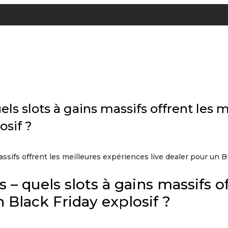
els slots à gains massifs offrent les 
osif ?
ssifs offrent les meilleures expériences live dealer pour un Bl
 – quels slots à gains massifs o
 Black Friday explosif ?