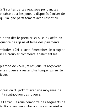
15 % sur les pertes réalisées pendant les
entable pour les joueurs disposés à miser de
ui s’aligne parfaitement avec l’esprit du
e ton dès le premier spin. Le jeu offre en
quence des gains et taille des paiements.
symboles « Chili » supplémentaires, le croupier
ueur. Le croupier commente également les
plafond de 250 €, et les joueurs reçoivent
te les joueurs à rester plus longtemps sur le
tiaux.
ogression du jackpot avec une moyenne de
 la contribution des joueurs.
ée à l’écran. La roue comporte des segments de
 résultat, crée une ambiance de casino réel et