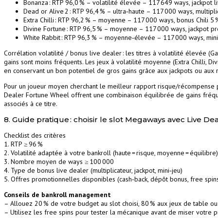
Bonanza : RTP 96,0 % – volatilité élevée – 117 649 ways, jackpot l
Dead or Alive 2 : RTP 96,4 % – ultra‑haute – 117 000 ways, multipl
Extra Chilli : RTP 96,2 % – moyenne – 117 000 ways, bonus Chili 5 
Divine Fortune : RTP 96,5 % – moyenne – 117 000 ways, jackpot progr
White Rabbit : RTP 96,3 % – moyenne‑élevée – 117 000 ways, mini‑
Corrélation volatilité / bonus live dealer : les titres à volatilité élevée 
gains sont moins fréquents. Les jeux à volatilité moyenne (Extra Chilli, D
en conservant un bon potentiel de gros gains grâce aux jackpots ou aux 
Pour un joueur moyen cherchant le meilleur rapport risque/récompense p
Dealer Fortune Wheel offrent une combinaison équilibrée de gains fréque
associés à ce titre.
8. Guide pratique : choisir le slot Megaways avec Live De
Checklist des critères
1. RTP ≥ 96 %
2. Volatilité adaptée à votre bankroll (haute = risque, moyenne = équilibre)
3. Nombre moyen de ways ≥ 100 000
4. Type de bonus live dealer (multiplicateur, jackpot, mini‑jeu)
5. Offres promotionnelles disponibles (cash‑back, dépôt bonus, free spin
Conseils de bankroll management
– Allouez 20 % de votre budget au slot choisi, 80 % aux jeux de table ou
– Utilisez les free spins pour tester la mécanique avant de miser votre 