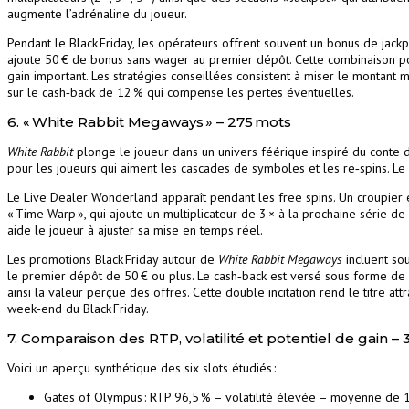
augmente l’adrénaline du joueur.
Pendant le Black Friday, les opérateurs offrent souvent un bonus de jac
ajoute 50 € de bonus sans wager au premier dépôt. Cette combinaison pous
gain important. Les stratégies conseillées consistent à miser le montant
sur le cash‑back de 12 % qui compense les pertes éventuelles.
6. « White Rabbit Megaways » – 275 mots
White Rabbit
plonge le joueur dans un univers féérique inspiré du conte 
pour les joueurs qui aiment les cascades de symboles et les re‑spins. Le
Le Live Dealer Wonderland apparaît pendant les free spins. Un croupier en 
« Time Warp », qui ajoute un multiplicateur de 3 × à la prochaine série de 
aide le joueur à ajuster sa mise en temps réel.
Les promotions Black Friday autour de
White Rabbit Megaways
incluent sou
le premier dépôt de 50 € ou plus. Le cash‑back est versé sous forme de 
ainsi la valeur perçue des offres. Cette double incitation rend le titre at
week‑end du Black Friday.
7. Comparaison des RTP, volatilité et potentiel de gain –
Voici un aperçu synthétique des six slots étudiés :
Gates of Olympus : RTP 96,5 % – volatilité élevée – moyenne de 117