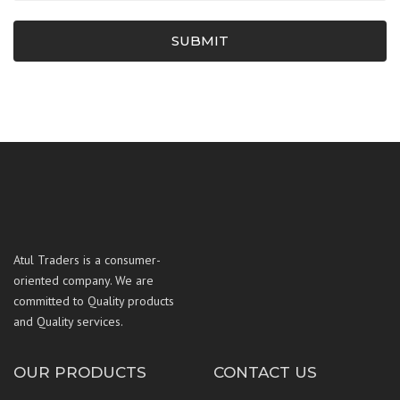
SUBMIT
Atul Traders is a consumer-
oriented company. We are
committed to Quality products
and Quality services.
OUR PRODUCTS
CONTACT US