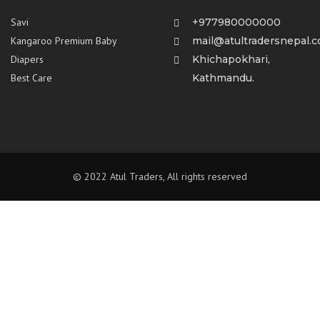
Savi
+977980000000
Kangaroo Premium Baby
mail@atultradersnepal.
Diapers
Khichapokhari,
Best Care
Kathmandu.
© 2022 Atul Traders, All rights reserved