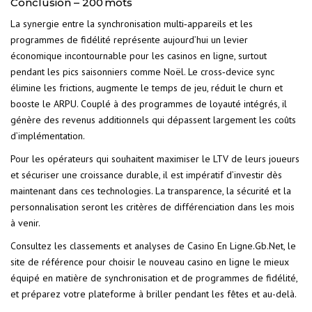
Conclusion – 200 mots
La synergie entre la synchronisation multi‑appareils et les
programmes de fidélité représente aujourd’hui un levier
économique incontournable pour les casinos en ligne, surtout
pendant les pics saisonniers comme Noël. Le cross‑device sync
élimine les frictions, augmente le temps de jeu, réduit le churn et
booste le ARPU. Couplé à des programmes de loyauté intégrés, il
génère des revenus additionnels qui dépassent largement les coûts
d’implémentation.
Pour les opérateurs qui souhaitent maximiser le LTV de leurs joueurs
et sécuriser une croissance durable, il est impératif d’investir dès
maintenant dans ces technologies. La transparence, la sécurité et la
personnalisation seront les critères de différenciation dans les mois
à venir.
Consultez les classements et analyses de Casino En Ligne.Gb.Net, le
site de référence pour choisir le nouveau casino en ligne le mieux
équipé en matière de synchronisation et de programmes de fidélité,
et préparez votre plateforme à briller pendant les fêtes et au-delà.