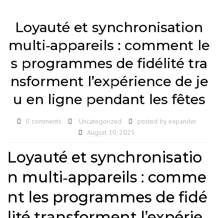
Loyauté et synchronisation
multi‑appareils : comment le
s programmes de fidélité tra
nsforment l’expérience de je
u en ligne pendant les fêtes
0 comments
Uncategorized
posted by
expander
August 10, 2025
Loyauté et synchronisatio
n multi‑appareils : comme
nt les programmes de fidé
lité transforment l’expérie