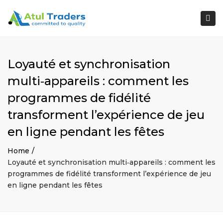
×
Togg
navi
Loyauté et synchronisation
multi‑appareils : comment les
programmes de fidélité
transforment l’expérience de jeu
en ligne pendant les fêtes
Home
Loyauté et synchronisation multi‑appareils : comment les
programmes de fidélité transforment l’expérience de jeu
en ligne pendant les fêtes