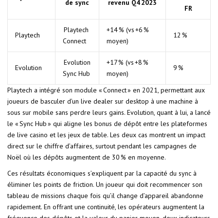
de sync
revenu Q4 2023
FR
Playtech
+14 % (vs +6 %
Playtech
12 %
Connect
moyen)
Evolution
+17 % (vs +8 %
Evolution
9 %
Sync Hub
moyen)
Playtech a intégré son module « Connect » en 2021, permettant aux
joueurs de basculer d’un live dealer sur desktop à une machine à
sous sur mobile sans perdre leurs gains. Evolution, quant à lui, a lancé
le « Sync Hub » qui aligne les bonus de dépôt entre les plateformes
de live casino et les jeux de table. Les deux cas montrent un impact
direct sur le chiffre d’affaires, surtout pendant les campagnes de
Noël où les dépôts augmentent de 30 % en moyenne.
Ces résultats économiques s’expliquent par la capacité du sync à
éliminer les points de friction. Un joueur qui doit recommencer son
tableau de missions chaque fois qu’il change d’appareil abandonne
rapidement. En offrant une continuité, les opérateurs augmentent la