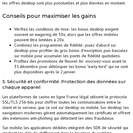
les offres desktop sont plus ponctuelles et plus élevées en montant.
Conseils pour maximiser les gains
Vérifiez les conditions de mise : les bonus desktop exigent
souvent un wagering de 30x, alors que les offres mobiles
peuvent être limitées à 20x.
Combinez les programmes de fidélité : jouez d’abord sur
desktop pour profiter du gros bonus d’inscription, puis basculez
sur mobile pour accumuler les points de fidélité quotidiens.
Profitez des promotions de Nouvel An : inscrivez‑vous avant le
31 décembre pour débloquer les bonus “early‑bird” qui ne sont
plus disponibles après le 2 janvier.
5. Sécurité et conformité : Protection des données sur
chaque appareil
Les plateformes de casino en ligne France légal utilisent le protocole
SSL/TLS 256‑bits pour chiffrer toutes les communications entre le
client et le serveur, que ce soit sur desktop ou mobile. Sur desktop, les
navigateurs modernes gèrent automatiquement les certificats et offrent
des extensions anti‑phishing qui détectent les sites frauduleux.
Sur mobile, les applications dédiées intègrent des SDK de sécurité qui
stockent les clés de chiffrement dans le keystore du système