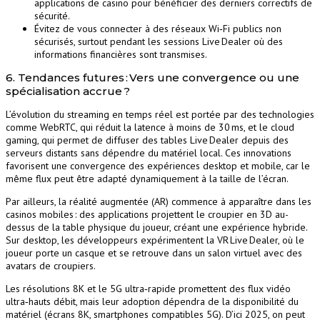
applications de casino pour bénéficier des derniers correctifs de
sécurité.
Évitez de vous connecter à des réseaux Wi‑Fi publics non
sécurisés, surtout pendant les sessions Live Dealer où des
informations financières sont transmises.
6. Tendances futures : Vers une convergence ou une
spécialisation accrue ?
L’évolution du streaming en temps réel est portée par des technologies
comme WebRTC, qui réduit la latence à moins de 30 ms, et le cloud
gaming, qui permet de diffuser des tables Live Dealer depuis des
serveurs distants sans dépendre du matériel local. Ces innovations
favorisent une convergence des expériences desktop et mobile, car le
même flux peut être adapté dynamiquement à la taille de l’écran.
Par ailleurs, la réalité augmentée (AR) commence à apparaître dans les
casinos mobiles : des applications projettent le croupier en 3D au-
dessus de la table physique du joueur, créant une expérience hybride.
Sur desktop, les développeurs expérimentent la VR Live Dealer, où le
joueur porte un casque et se retrouve dans un salon virtuel avec des
avatars de croupiers.
Les résolutions 8K et le 5G ultra‑rapide promettent des flux vidéo
ultra‑hauts débit, mais leur adoption dépendra de la disponibilité du
matériel (écrans 8K, smartphones compatibles 5G). D’ici 2025, on peut