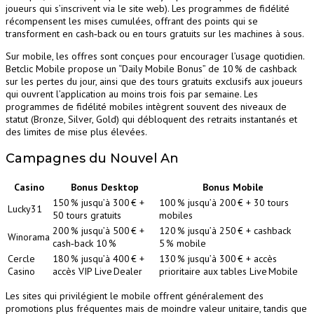
joueurs qui s’inscrivent via le site web). Les programmes de fidélité
récompensent les mises cumulées, offrant des points qui se
transforment en cash‑back ou en tours gratuits sur les machines à sous.
Sur mobile, les offres sont conçues pour encourager l’usage quotidien.
Betclic Mobile propose un “Daily Mobile Bonus” de 10 % de cashback
sur les pertes du jour, ainsi que des tours gratuits exclusifs aux joueurs
qui ouvrent l’application au moins trois fois par semaine. Les
programmes de fidélité mobiles intègrent souvent des niveaux de
statut (Bronze, Silver, Gold) qui débloquent des retraits instantanés et
des limites de mise plus élevées.
Campagnes du Nouvel An
Casino
Bonus Desktop
Bonus Mobile
150 % jusqu’à 300 € +
100 % jusqu’à 200 € + 30 tours
Lucky31
50 tours gratuits
mobiles
200 % jusqu’à 500 € +
120 % jusqu’à 250 € + cashback
Winorama
cash‑back 10 %
5 % mobile
Cercle
180 % jusqu’à 400 € +
130 % jusqu’à 300 € + accès
Casino
accès VIP Live Dealer
prioritaire aux tables Live Mobile
Les sites qui privilégient le mobile offrent généralement des
promotions plus fréquentes mais de moindre valeur unitaire, tandis que