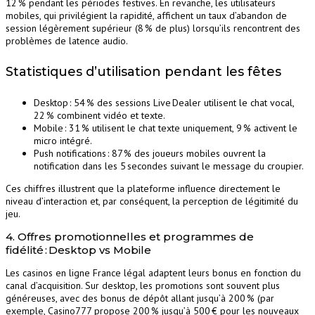
12 % pendant les périodes festives. En revanche, les utilisateurs
mobiles, qui privilégient la rapidité, affichent un taux d’abandon de
session légèrement supérieur (8 % de plus) lorsqu’ils rencontrent des
problèmes de latence audio.
Statistiques d’utilisation pendant les fêtes
Desktop : 54 % des sessions Live Dealer utilisent le chat vocal,
22 % combinent vidéo et texte.
Mobile : 31 % utilisent le chat texte uniquement, 9 % activent le
micro intégré.
Push notifications : 87 % des joueurs mobiles ouvrent la
notification dans les 5 secondes suivant le message du croupier.
Ces chiffres illustrent que la plateforme influence directement le
niveau d’interaction et, par conséquent, la perception de légitimité du
jeu.
4. Offres promotionnelles et programmes de
fidélité : Desktop vs Mobile
Les casinos en ligne France légal adaptent leurs bonus en fonction du
canal d’acquisition. Sur desktop, les promotions sont souvent plus
généreuses, avec des bonus de dépôt allant jusqu’à 200 % (par
exemple, Casino777 propose 200 % jusqu’à 500 € pour les nouveaux