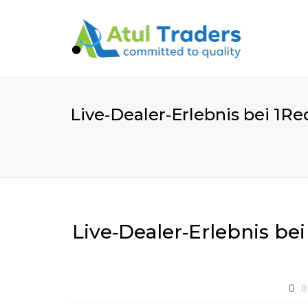
Live‑Dealer‑Erlebnis bei 1Re
Live‑Dealer‑Erlebnis be
0