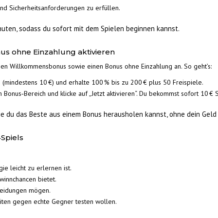
und Sicherheitsanforderungen zu erfüllen.
inuten, sodass du sofort mit dem Spielen beginnen kannst.
s ohne Einzahlung aktivieren
en Willkommensbonus sowie einen Bonus ohne Einzahlung an. So geht’s:
g (mindestens 10 €) und erhalte 100 % bis zu 200 € plus 50 Freispiele.
 Bonus‑Bereich und klicke auf „Jetzt aktivieren“. Du bekommst sofort 10 € 
wie du das Beste aus einem Bonus herausholen kannst, ohne dein Geld 
‑Spiels
ie leicht zu erlernen ist.
innchancen bietet.
cheidungen mögen.
keiten gegen echte Gegner testen wollen.