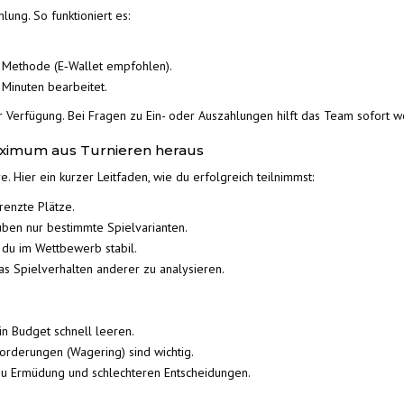
lung. So funktioniert es:
 Methode (E‑Wallet empfohlen).
 Minuten bearbeitet.
r Verfügung. Bei Fragen zu Ein- oder Auszahlungen hilft das Team sofort we
Maximum aus Turnieren heraus
 Hier ein kurzer Leitfaden, wie du erfolgreich teilnimmst:
renzte Plätze.
uben nur bestimmte Spielvarianten.
t du im Wettbewerb stabil.
as Spielverhalten anderer zu analysieren.
in Budget schnell leeren.
orderungen (Wagering) sind wichtig.
zu Ermüdung und schlechteren Entscheidungen.