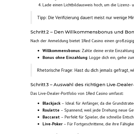
Lade einen Lichtbildausweis hoch, um die Lizenz‑ 
Tipp: Die Verifizierung dauert meist nur wenige M
Schritt 2 – Den Willkommensbonus und Bonu
Nach der Anmeldung bietet 1Red Casino einen großzügig
Willkommensbonus
: Zahle deine erste Einzahlun
Bonus ohne Einzahlung
: Logge dich ein, gehe zum
Rhetorische Frage: Hast du dich jemals gefragt, 
Schritt 3 – Auswahl des richtigen Live‑Dealer
Das Live‑Dealer‑Portfolio von 1Red Casino umfasst:
Blackjack
– Ideal für Anfänger, da die Grundstrateg
Roulette
– Spannend, weil jede Drehung neue Gew
Baccarat
– Perfekt für Spieler, die schnelle Ents
Live‑Poker
– Für Fortgeschrittene, die ihre Fähig