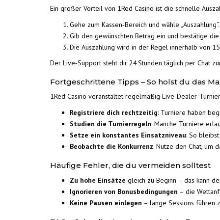
Ein großer Vorteil von 1Red Casino ist die schnelle Auszah
Gehe zum Kassen‑Bereich und wähle „Auszahlung“.
Gib den gewünschten Betrag ein und bestätige die
Die Auszahlung wird in der Regel innerhalb von 15
Der Live‑Support steht dir 24 Stunden täglich per Chat zu
Fortgeschrittene Tipps – So holst du das 
1Red Casino veranstaltet regelmäßig Live‑Dealer‑Turniere.
Registriere dich rechtzeitig
: Turniere haben beg
Studien die Turnierregeln
: Manche Turniere erla
Setze ein konstantes Einsatzniveau
: So bleibs
Beobachte die Konkurrenz
: Nutze den Chat, um d
Häufige Fehler, die du vermeiden solltest
Zu hohe Einsätze
gleich zu Beginn – das kann de
Ignorieren von Bonusbedingungen
– die Wettanf
Keine Pausen einlegen
– lange Sessions führen 