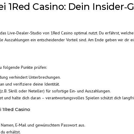
ei 1Red Casino: Dein Insider
 du das Live‑Dealer‑Studio von 1Red Casino optimal nutzt. Du erfährst, welc
e Auszahlungen ein entscheidender Vorteil sind. Am Ende geben wir dir e
du folgende Punkte prüfen:
ndung verhindert Unterbrechungen.
n und verifiziere deine Identität.
z. B. Skrill oder Neteller) für sofortige Ein- und Auszahlungen.
et und halte dich daran – verantwortungsvolles Spielen schützt dich langfri
ei 1Red Casino
mit Namen, E‑Mail und gewünschtem Passwort aus.
du erhältst.