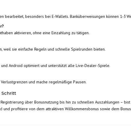
en bearbeitet, besonders bei E‑Wallets. Banküberweisungen können 1‑3 W
r?
guthaben aktivieren, ohne eine Einzahlung zu tätigen.
en, weil sie einfache Regeln und schnelle Spielrunden bieten.
S und Android optimiert und unterstützt alle Live‑Dealer‑Spiele.
che Verlustgrenzen und mache regelmäßige Pausen.
Schritt
Registrierung über Bonusnutzung bis hin zu schnellen Auszahlungen – bist 
ed
und profitiere von dem attraktiven Willkommensbonus sowie dem Bonus 