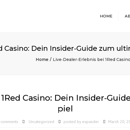
HOME
A
d Casino: Dein Insider‑Guide zum ult
Home
Live‑Dealer‑Erlebnis bei 1Red Casino
i 1Red Casino: Dein Insider‑Guid
piel
 comments
Uncategorized
posted by
expander
March 20, 2