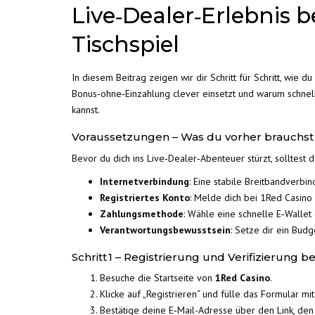
Live‑Dealer‑Erlebnis b
Tischspiel
In diesem Beitrag zeigen wir dir Schritt für Schritt, wie
Bonus‑ohne‑Einzahlung clever einsetzt und warum schnell
kannst.
Voraussetzungen – Was du vorher brauchst
Bevor du dich ins Live‑Dealer‑Abenteuer stürzt, solltest 
Internetverbindung
: Eine stabile Breitbandverbi
Registriertes Konto
: Melde dich bei 1Red Casino a
Zahlungsmethode
: Wähle eine schnelle E‑Wallet (
Verantwortungsbewusstsein
: Setze dir ein Budg
Schritt 1 – Registrierung und Verifizierung b
Besuche die Startseite von
1Red Casino
.
Klicke auf „Registrieren“ und fülle das Formular 
Bestätige deine E‑Mail-Adresse über den Link, den 