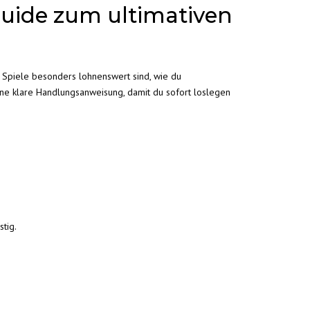
‑Guide zum ultimativen
he Spiele besonders lohnenswert sind, wie du
ine klare Handlungsanweisung, damit du sofort loslegen
stig.