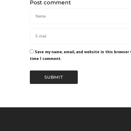
Post comment
Save my name, email, and website in this browser 
time I comment.
SUBMIT