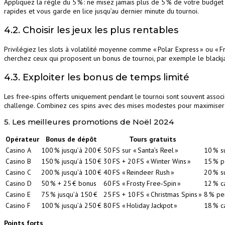
Appliquez la règle du 5 % : ne misez jamais plus de 5 % de votre budget 
rapides et vous garde en lice jusqu’au dernier minute du tournoi.
4.2. Choisir les jeux les plus rentables
Privilégiez les slots à volatilité moyenne comme « Polar Express » ou « Fr
cherchez ceux qui proposent un bonus de tournoi, par exemple le blackja
4.3. Exploiter les bonus de temps limité
Les free‑spins offerts uniquement pendant le tournoi sont souvent associé
challenge. Combinez ces spins avec des mises modestes pour maximiser l
5. Les meilleures promotions de Noël 2024
Opérateur
Bonus de dépôt
Tours gratuits
Casino A
100 % jusqu’à 200 €
50 FS sur « Santa’s Reel »
10 % s
Casino B
150 % jusqu’à 150 €
30 FS + 20 FS « Winter Wins »
15 % p
Casino C
200 % jusqu’à 100 €
40 FS « Reindeer Rush »
20 % s
Casino D
50 % + 25 € bonus
60 FS « Frosty Free‑Spin »
12 % c
Casino E
75 % jusqu’à 150 €
25 FS + 10 FS « Christmas Spins »
8 % pe
Casino F
100 % jusqu’à 250 €
80 FS « Holiday Jackpot »
18 % c
Points forts