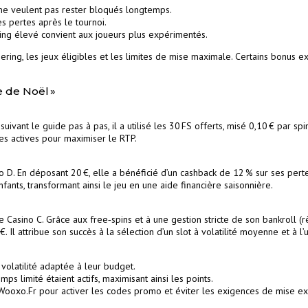
 ne veulent pas rester bloqués longtemps.
s pertes après le tournoi.
ing élevé convient aux joueurs plus expérimentés.
agering, les jeux éligibles et les limites de mise maximale. Certains bonus 
e de Noël »
suivant le guide pas à pas, il a utilisé les 30 FS offerts, misé 0,10 € par spi
es actives pour maximiser le RTP.
o D. En déposant 20 €, elle a bénéficié d’un cashback de 12 % sur ses perte
nfants, transformant ainsi le jeu en une aide financière saisonnière.
e Casino C. Grâce aux free‑spins et à une gestion stricte de son bankroll (rè
€. Il attribue son succès à la sélection d’un slot à volatilité moyenne et à 
 volatilité adaptée à leur budget.
ps limité étaient actifs, maximisant ainsi les points.
Wooxo.Fr pour activer les codes promo et éviter les exigences de mise ex