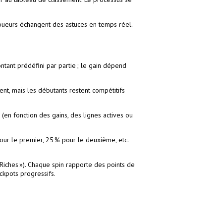
 joueurs échangent des astuces en temps réel.
ontant prédéfini par partie ; le gain dépend
nt, mais les débutants restent compétitifs
en fonction des gains, des lignes actives ou
our le premier, 25 % pour le deuxième, etc.
 Riches »). Chaque spin rapporte des points de
ackpots progressifs.