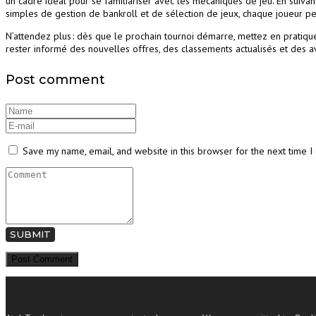
un cadre idéal pour se familiariser avec les mécaniques de jeu. En suivan
simples de gestion de bankroll et de sélection de jeux, chaque joueur p
N’attendez plus : dès que le prochain tournoi démarre, mettez en pratique
rester informé des nouvelles offres, des classements actualisés et des a
Post comment
Save my name, email, and website in this browser for the next time 
SUBMIT