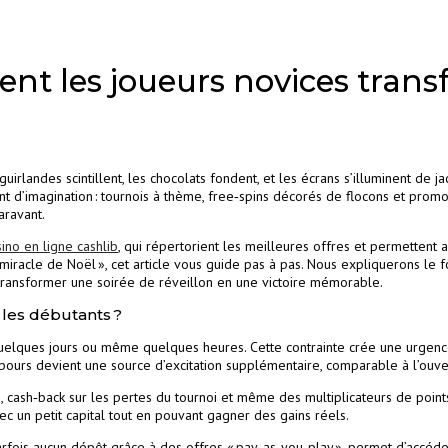
nt les joueurs novices trans
 guirlandes scintillent, les chocolats fondent, et les écrans s’illuminent de
t d’imagination : tournois à thème, free‑spins décorés de flocons et promot
aravant.
sino en ligne cashlib
, qui répertorient les meilleures offres et permettent
miracle de Noël », cet article vous guide pas à pas. Nous expliquerons le 
 transformer une soirée de réveillon en une victoire mémorable.
r les débutants ?
quelques jours ou même quelques heures. Cette contrainte crée une urgence 
ebours devient une source d’excitation supplémentaire, comparable à l’ou
 cash‑back sur les pertes du tournoi et même des multiplicateurs de points 
vec un petit capital tout en pouvant gagner des gains réels.
parfois aucun dépôt grâce à des offres « pay‑as‑you‑play », permet d’accéd