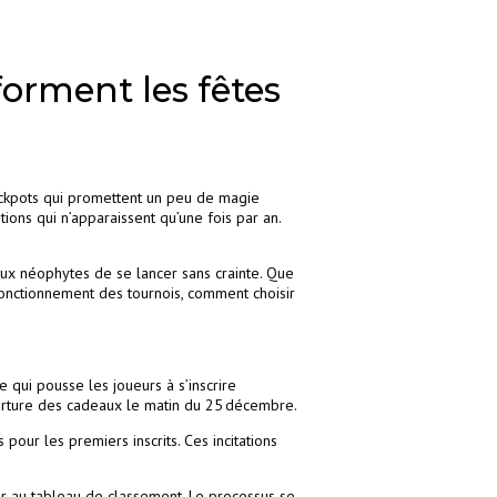
forment les fêtes
 jackpots qui promettent un peu de magie
ions qui n’apparaissent qu’une fois par an.
 aux néophytes de se lancer sans crainte. Que
fonctionnement des tournois, comment choisir
qui pousse les joueurs à s’inscrire
verture des cadeaux le matin du 25 décembre.
pour les premiers inscrits. Ces incitations
er au tableau de classement. Le processus se