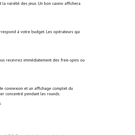
 la variété des jeux. Un bon casino affichera
rrespond à votre budget. Les opérateurs qui
Vous recevrez immédiatement des free‑spins ou
é de connexion et un affichage complet du
ter concentré pendant les rounds.
.