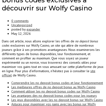
bonus codes exclusives à
découvrir sur Wolfy Casino
0 comments
Uncategorized
posted by
expander
May 12, 2026
Dans cet article, nous allons explorer les offres de
no deposit bonus
codes
exclusives sur Wolfy Casino, un site qui attire de nombreux
joueurs grâce à ses promotions avantageuses. Nous examinerons les
différents types de bonus disponibles, leur fonctionnement, et
comment en profiter au maximum. Que vous soyez un joueur
expérimenté ou un novice, vous trouverez des conseils utiles pour
maximiser vos gains tout en vous amusant sur cette plateforme de jeux
en ligne. Pour plus d’informations, n’hésitez pas à consulter le
site
officiel
de Wolfy Casino.
Comprendre les no deposit bonus codes et leur fonctionnement
Les meilleures offres de no deposit bonus au Wolfy Casino
Comment utiliser les no deposit bonus codes sur Wolfy Casino
Les avantages des no deposit bonus codes pour les joueurs
Les jeux disponibles avec les no deposit bonus sur Wolfy Casino
Astuces pour maximiser vos gains avec les bonus sur Wolfy