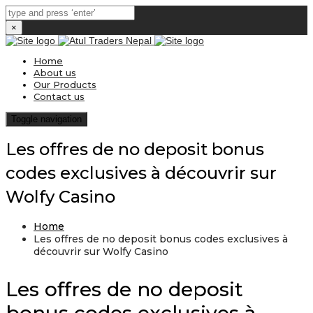
×
Home
About us
Our Products
Contact us
Toggle navigation
Les offres de no deposit bonus
codes exclusives à découvrir sur
Wolfy Casino
Home
Les offres de no deposit bonus codes exclusives à
découvrir sur Wolfy Casino
Les offres de no deposit