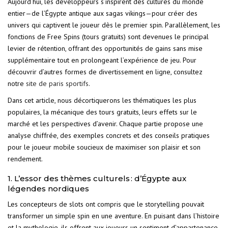
Aujourd’hui, les développeurs s’inspirent des cultures du monde
entier—de l’Égypte antique aux sagas vikings—pour créer des
univers qui captivent le joueur dès le premier spin. Parallèlement, les
fonctions de Free Spins (tours gratuits) sont devenues le principal
levier de rétention, offrant des opportunités de gains sans mise
supplémentaire tout en prolongeant l’expérience de jeu. Pour
découvrir d’autres formes de divertissement en ligne, consultez
notre
site de paris sportifs
.
Dans cet article, nous décortiquerons les thématiques les plus
populaires, la mécanique des tours gratuits, leurs effets sur le
marché et les perspectives d’avenir. Chaque partie propose une
analyse chiffrée, des exemples concrets et des conseils pratiques
pour le joueur mobile soucieux de maximiser son plaisir et son
rendement.
1. L’essor des thèmes culturels : d’Égypte aux
légendes nordiques
Les concepteurs de slots ont compris que le storytelling pouvait
transformer un simple spin en une aventure. En puisant dans l’histoire
et la mythologie, ils offrent aux joueurs un sentiment d’appartenance