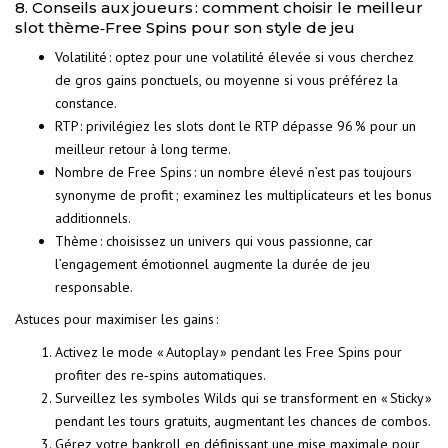
8. Conseils aux joueurs : comment choisir le meilleur
slot thème‑Free Spins pour son style de jeu
Volatilité : optez pour une volatilité élevée si vous cherchez
de gros gains ponctuels, ou moyenne si vous préférez la
constance.
RTP : privilégiez les slots dont le RTP dépasse 96 % pour un
meilleur retour à long terme.
Nombre de Free Spins : un nombre élevé n’est pas toujours
synonyme de profit ; examinez les multiplicateurs et les bonus
additionnels.
Thème : choisissez un univers qui vous passionne, car
l’engagement émotionnel augmente la durée de jeu
responsable.
Astuces pour maximiser les gains :
Activez le mode « Autoplay » pendant les Free Spins pour
profiter des re‑spins automatiques.
Surveillez les symboles Wilds qui se transforment en « Sticky »
pendant les tours gratuits, augmentant les chances de combos.
Gérez votre bankroll en définissant une mise maximale pour