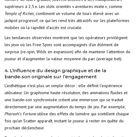
supérieurs à 2,5 x. Les slots orientés « aventures mixte », comme
Temple of Riches
, combinent un volume de tours élevé avec un
jackpot progressif, ce qui les rend très attractifs sur les plateformes
mobiles où la rapidité d’accès est cruciale.
Les tendances observées montrent que les opérateurs privilégient
les jeux où les Free Spins sont accompagnés d’un élément de
surprise (re‑spin, Wilds en expansion) afin de maintenir l’attention du
joueur et d’augmenter la valeur moyenne du pari (average bet).
4. L’influence du design graphique et de la
bande‑son originale sur l’engagement
L’esthétique n’est plus un simple décor ; elle définit l’expérience
utilisateur. Un graphisme haute résolution, des animations fluides et
une bande‑son synchronisée créent une immersion qui se traduit
directement par une augmentation du temps de jeu. Par exemple,
Pharaoh’s Fortune
utilise des effets de lumière qui scintillent chaque
fois qu’un Scatter apparaît, incitant le joueur à rester en quête du
prochain déclencheur.