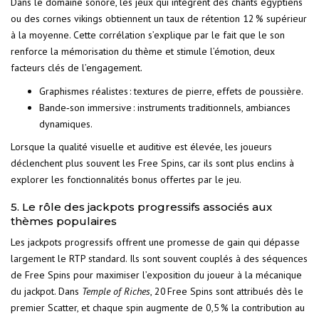
Dans le domaine sonore, les jeux qui intègrent des chants égyptiens
ou des cornes vikings obtiennent un taux de rétention 12 % supérieur
à la moyenne. Cette corrélation s’explique par le fait que le son
renforce la mémorisation du thème et stimule l’émotion, deux
facteurs clés de l’engagement.
Graphismes réalistes : textures de pierre, effets de poussière.
Bande‑son immersive : instruments traditionnels, ambiances
dynamiques.
Lorsque la qualité visuelle et auditive est élevée, les joueurs
déclenchent plus souvent les Free Spins, car ils sont plus enclins à
explorer les fonctionnalités bonus offertes par le jeu.
5. Le rôle des jackpots progressifs associés aux
thèmes populaires
Les jackpots progressifs offrent une promesse de gain qui dépasse
largement le RTP standard. Ils sont souvent couplés à des séquences
de Free Spins pour maximiser l’exposition du joueur à la mécanique
du jackpot. Dans
Temple of Riches
, 20 Free Spins sont attribués dès le
premier Scatter, et chaque spin augmente de 0,5 % la contribution au