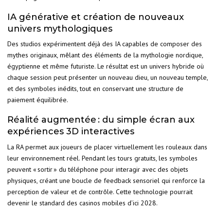
IA générative et création de nouveaux
univers mythologiques
Des studios expérimentent déjà des IA capables de composer des
mythes originaux, mêlant des éléments de la mythologie nordique,
égyptienne et même futuriste. Le résultat est un univers hybride où
chaque session peut présenter un nouveau dieu, un nouveau temple,
et des symboles inédits, tout en conservant une structure de
paiement équilibrée.
Réalité augmentée : du simple écran aux
expériences 3D interactives
La RA permet aux joueurs de placer virtuellement les rouleaux dans
leur environnement réel. Pendant les tours gratuits, les symboles
peuvent « sortir » du téléphone pour interagir avec des objets
physiques, créant une boucle de feedback sensoriel qui renforce la
perception de valeur et de contrôle. Cette technologie pourrait
devenir le standard des casinos mobiles d’ici 2028.