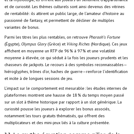
et de curiosité. Les thèmes culturels sont ainsi devenus des vitrines
de rentabilité : ils attirent un public large, de l’amateur d’histoire au
passionné de fantasy, et permettent de décliner de multiples
variantes de bonus.
Parmi les titres les plus rentables, on retrouve
Pharaoh’s Fortune
(Égypte),
Olympus Glory
(Grèce) et
Viking Riches
(Nordique). Ces jeux
affichent en moyenne un RTP de 96 % à 97 % et une volatilité
moyenne à élevée, ce qui séduit à la fois les joueurs prudents et les
chasseurs de jackpots. Le recours à des symboles reconnaissables—
hiéroglyphes, trônes d’or, haches de guerre—renforce l’identification
et incite à de longues sessions de jeu.
L’impact sur le comportement est mesurable : les études internes de
plateformes montrent une hausse de 18 % du temps moyen passé
sur un slot à thème historique par rapport à un slot générique. La
curiosité pousse les joueurs à explorer les bonus associés,
notamment les tours gratuits thématisés, qui offrent des
multiplicateurs et des mini‑jeux liés à la culture présentée.