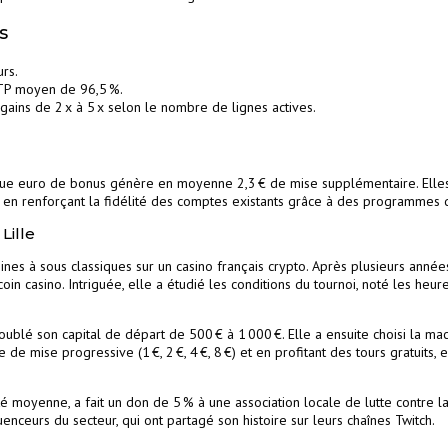
s
rs.
RTP moyen de 96,5 %.
 gains de 2 x à 5 x selon le nombre de lignes actives.
aque euro de bonus génère en moyenne 2,3 € de mise supplémentaire. Elle
t en renforçant la fidélité des comptes existants grâce à des programmes de
Lille
hines à sous classiques sur un casino français crypto. Après plusieurs ann
n casino. Intriguée, elle a étudié les conditions du tournoi, noté les heur
oublé son capital de départ de 500 € à 1 000 €. Elle a ensuite choisi la mac
 de mise progressive (1 €, 2 €, 4 €, 8 €) et en profitant des tours gratuits,
lité moyenne, a fait un don de 5 % à une association locale de lutte contre 
fluenceurs du secteur, qui ont partagé son histoire sur leurs chaînes Twitch.