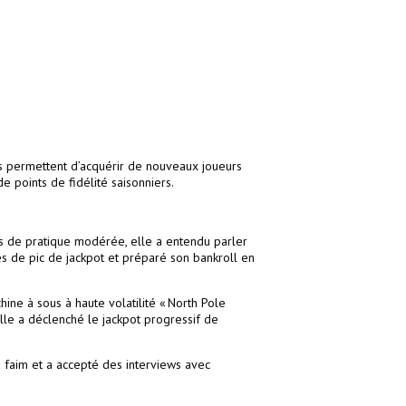
s permettent d’acquérir de nouveaux joueurs
 points de fidélité saisonniers.
ées de pratique modérée, elle a entendu parler
es de pic de jackpot et préparé son bankroll en
hine à sous à haute volatilité « North Pole
 elle a déclenché le jackpot progressif de
la faim et a accepté des interviews avec