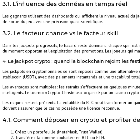
3.1. L’influence des données en temps réel
Les gagnants utilisent des dashboards qui affichent le niveau actuel du j
de sortie du jeu avec une précision quasi‑scientifique.
3.2. Le facteur chance vs le facteur skill
Dans les jackpots progressifs, le hasard reste dominant : chaque spin est 
du moment opportun et l’exploitation des promotions. Les joueurs qui maî
4. Le jackpot crypto : quand la blockchain rejoint les festi
Les jackpots en cryptomonnaies se sont imposés comme une alternative séd
stablecoin (USDT), avec des paiements instantanés et une traçabilité total
Les avantages sont multiples : les retraits s’effectuent en quelques minut
intelligents. Le tournoi « Crypto‑Christmas » organisé par un casino cryp
Les risques restent présents. La volatilité du BTC peut transformer un gain 
doivent s’assurer que le casino possède une licence reconnue.
4.1. Comment déposer en crypto et profiter de
Créez un portefeuille (MetaMask, Trust Wallet).
Transférez la somme souhaitée en BTC ou ETH.