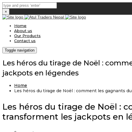
×
Home
About us
Our Products
Contact us
Toggle navigation
Les héros du tirage de Noël : comm
jackpots en légendes
Home
Les héros du tirage de Noël : comment les gagnants du
Les héros du tirage de Noël :
transforment les jackpots en 