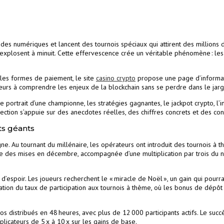
es numériques et lancent des tournois spéciaux qui attirent des millions 
i explosent à minuit. Cette effervescence crée un véritable phénomène : les
lles formes de paiement, le site
casino crypto
propose une page d’informat
eurs à comprendre les enjeux de la blockchain sans se perdre dans le jarg
f, le portrait d’une championne, les stratégies gagnantes, le jackpot crypto,
ction s’appuie sur des anecdotes réelles, des chiffres concrets et des con
ots géants
gne. Au tournant du millénaire, les opérateurs ont introduit des tournois 
e des mises en décembre, accompagnée d’une multiplication par trois du n
espoir. Les joueurs recherchent le « miracle de Noël », un gain qui pourrai
tion du taux de participation aux tournois à thème, où les bonus de dépôt 
uros distribués en 48 heures, avec plus de 12 000 participants actifs. Le su
plicateurs de 5 x à 10 x sur les gains de base.