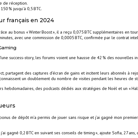
se de réception.
50 % jusqu’à 0,5 BTC.
eur français en 2024
râce au bonus « Winter Boost », il a reçu 0,075 BTC supplémentaires en tours
minutes, avec une commission de 0,0005 BTC, confirmée par le contrat intel
iGaming
 d’une success‑story, les forums voient une hausse de 42 % des nouvelles in
ect, partagent des captures d’écran de gains et incitent leurs abonnés à rej
 connaissent un doublement du nombre de visites pendant les heures de s
rs hebdomadaires, des podcasts dédiés aux stratégies de Noël et un « Hall
queurs
e bonus de dépôt m’a permis de jouer sans risque et j’ai gagné mon premier 5
’ai gagné 0,2 BTC en suivant ses conseils de timing », ajoute Sofia, 27 ans,