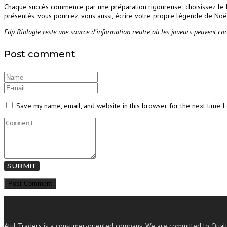
Chaque succès commence par une préparation rigoureuse : choisissez le bon
présentés, vous pourrez, vous aussi, écrire votre propre légende de Noë
Edp Biologie reste une source d’information neutre où les joueurs peuvent con
Post comment
Save my name, email, and website in this browser for the next time 
SUBMIT
Atul Traders is a consumer-oriented company. We are committed to Qualit