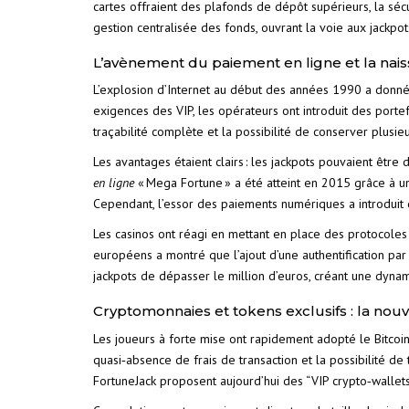
cartes offraient des plafonds de dépôt supérieurs, la séc
gestion centralisée des fonds, ouvrant la voie aux jackpot
L’avènement du paiement en ligne et la nai
L’explosion d’Internet au début des années 1990 a donné 
exigences des VIP, les opérateurs ont introduit des portef
traçabilité complète et la possibilité de conserver plusi
Les avantages étaient clairs : les jackpots pouvaient êt
en ligne
« Mega Fortune » a été atteint en 2015 grâce à un
Cependant, l’essor des paiements numériques a introduit d
Les casinos ont réagi en mettant en place des protocoles 
européens a montré que l’ajout d’une authentification par
jackpots de dépasser le million d’euros, créant une dynam
Cryptomonnaies et tokens exclusifs : la nouv
Les joueurs à forte mise ont rapidement adopté le Bitcoin,
quasi‑absence de frais de transaction et la possibilité d
FortuneJack proposent aujourd’hui des “VIP crypto‑wallets”