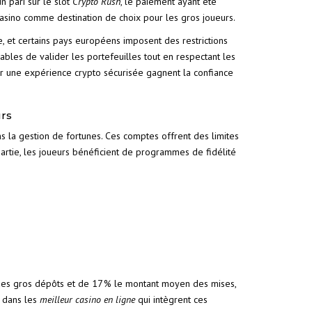
n pari sur le slot
Crypto Rush
, le paiement ayant été
casino comme destination de choix pour les gros joueurs.
, et certains pays européens imposent des restrictions
pables de valider les portefeuilles tout en respectant les
frir une expérience crypto sécurisée gagnent la confiance
urs
s la gestion de fortunes. Ces comptes offrent des limites
repartie, les joueurs bénéficient de programmes de fidélité
des gros dépôts et de 17 % le montant moyen des mises,
e dans les
meilleur casino en ligne
qui intègrent ces