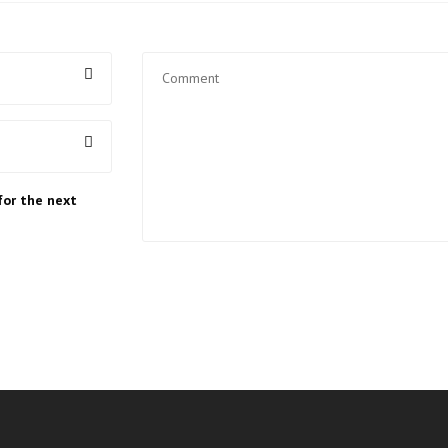
for the next