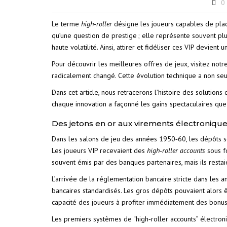
0
Le terme
high‑roller
désigne les joueurs capables de place
qu’une question de prestige ; elle représente souvent plus
haute volatilité. Ainsi, attirer et fidéliser ces VIP devie
Pour découvrir les meilleures offres de jeux, visitez not
radicalement changé. Cette évolution technique a non se
Dans cet article, nous retracerons l’histoire des solutio
chaque innovation a façonné les gains spectaculaires que l
Des jetons en or aux virements électronique
Dans les salons de jeu des années 1950‑60, les dépôts se
Les joueurs VIP recevaient des
high‑roller accounts
sous f
souvent émis par des banques partenaires, mais ils restaie
L’arrivée de la réglementation bancaire stricte dans les
bancaires standardisés. Les gros dépôts pouvaient alors être
capacité des joueurs à profiter immédiatement des bonus d
Les premiers systèmes de “high‑roller accounts” électro