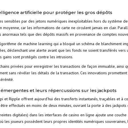
telligence artificielle pour protéger les gros dépôts
es sensibles par des jetons numériques inexploitables hors du système de
 moyenne, car les informations de carte ne circulent jamais en clair. Parallè
nts anormaux tels que des dépôts massifs en provenance de comptes nouve
gorithme de machine learning qui a bloqué un schéma de blanchiment impl
ées, déclenchant une alerte avant que les fonds ne soient transférés vers 
s gains sont protégés contre les intrusions.
ockchains privées pour enregistrer les transactions de façon immuable, ain
ment sans révéler les détails de la transaction. Ces innovations promettent 
érénité.
s émergentes et leurs répercussions sur les jackpots
t Ripple offrent aujourd’hui des transferts instantanés, traçables et à coût
 être effectués en moins de deux minutes, ouvrant la porte à des jackpots 
reintes digitales) dans les interfaces de casino en ligne ajoute une couche 
 où les joueurs possèdent leurs propres identités numériques souveraines, 