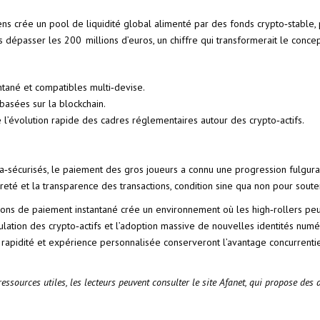
ns crée un pool de liquidité global alimenté par des fonds crypto‑stable,
ors dépasser les 200 millions d’euros, un chiffre qui transformerait le con
ntané et compatibles multi‑devise.
basées sur la blockchain.
 l’évolution rapide des cadres réglementaires autour des crypto‑actifs.
ra‑sécurisés, le paiement des gros joueurs a connu une progression fulgur
eté et la transparence des transactions, condition sine qua non pour souten
utions de paiement instantané crée un environnement où les high‑rollers peuv
ulation des crypto‑actifs et l’adoption massive de nouvelles identités numé
, rapidité et expérience personnalisée conserveront l’avantage concurrentie
essources utiles, les lecteurs peuvent consulter le site Afanet, qui propose des a