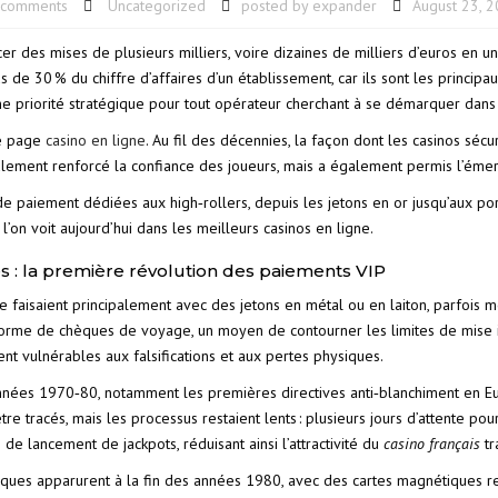
 comments
Uncategorized
posted by
expander
August 23, 
r des mises de plusieurs milliers, voire dizaines de milliers d’euros en u
 de 30 % du chiffre d’affaires d’un établissement, car ils sont les principa
nt une priorité stratégique pour tout opérateur cherchant à se démarquer dan
re page
casino en ligne
. Au fil des décennies, la façon dont les casinos sécu
ulement renforcé la confiance des joueurs, mais a également permis l’éme
ns de paiement dédiées aux high‑rollers, depuis les jetons en or jusqu’aux 
’on voit aujourd’hui dans les meilleurs casinos en ligne.
s : la première révolution des paiements VIP
 faisaient principalement avec des jetons en métal ou en laiton, parfois m
orme de chèques de voyage, un moyen de contourner les limites de mise i
nt vulnérables aux falsifications et aux pertes physiques.
 années 1970‑80, notamment les premières directives anti‑blanchiment en E
 tracés, mais les processus restaient lents : plusieurs jours d’attente pour 
e lancement de jackpots, réduisant ainsi l’attractivité du
casino français
tr
niques apparurent à la fin des années 1980, avec des cartes magnétiques r