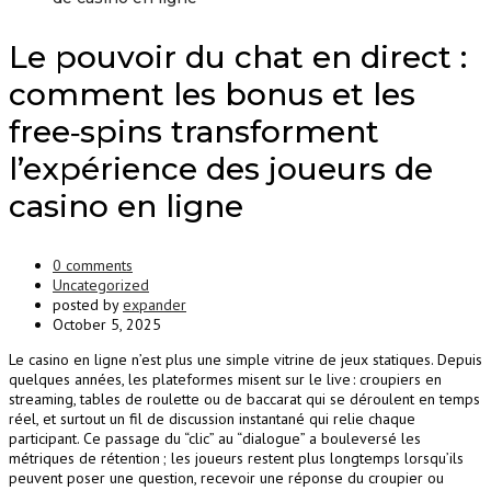
Le pouvoir du chat en direct :
comment les bonus et les
free‑spins transforment
l’expérience des joueurs de
casino en ligne
0 comments
Uncategorized
posted by
expander
October 5, 2025
Le casino en ligne n’est plus une simple vitrine de jeux statiques. Depuis
quelques années, les plateformes misent sur le live : croupiers en
streaming, tables de roulette ou de baccarat qui se déroulent en temps
réel, et surtout un fil de discussion instantané qui relie chaque
participant. Ce passage du “clic” au “dialogue” a bouleversé les
métriques de rétention ; les joueurs restent plus longtemps lorsqu’ils
peuvent poser une question, recevoir une réponse du croupier ou