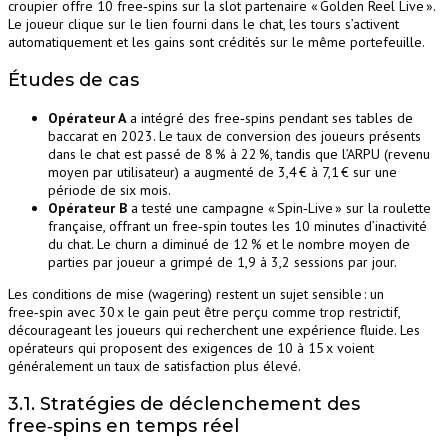
croupier offre 10 free‑spins sur la slot partenaire « Golden Reel Live ».
Le joueur clique sur le lien fourni dans le chat, les tours s’activent
automatiquement et les gains sont crédités sur le même portefeuille.
Études de cas
Opérateur A
a intégré des free‑spins pendant ses tables de
baccarat en 2023. Le taux de conversion des joueurs présents
dans le chat est passé de 8 % à 22 %, tandis que l’ARPU (revenu
moyen par utilisateur) a augmenté de 3,4 € à 7,1 € sur une
période de six mois.
Opérateur B
a testé une campagne « Spin‑Live » sur la roulette
française, offrant un free‑spin toutes les 10 minutes d’inactivité
du chat. Le churn a diminué de 12 % et le nombre moyen de
parties par joueur a grimpé de 1,9 à 3,2 sessions par jour.
Les conditions de mise (wagering) restent un sujet sensible : un
free‑spin avec 30 x le gain peut être perçu comme trop restrictif,
décourageant les joueurs qui recherchent une expérience fluide. Les
opérateurs qui proposent des exigences de 10 à 15 x voient
généralement un taux de satisfaction plus élevé.
3.1. Stratégies de déclenchement des
free‑spins en temps réel