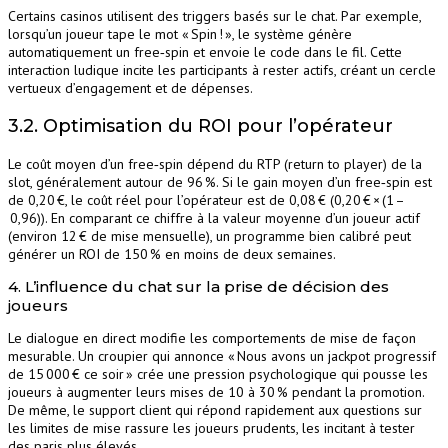
Certains casinos utilisent des triggers basés sur le chat. Par exemple,
lorsqu’un joueur tape le mot « Spin ! », le système génère
automatiquement un free‑spin et envoie le code dans le fil. Cette
interaction ludique incite les participants à rester actifs, créant un cercle
vertueux d’engagement et de dépenses.
3.2. Optimisation du ROI pour l’opérateur
Le coût moyen d’un free‑spin dépend du RTP (return to player) de la
slot, généralement autour de 96 %. Si le gain moyen d’un free‑spin est
de 0,20 €, le coût réel pour l’opérateur est de 0,08 € (0,20 € × (1 –
0,96)). En comparant ce chiffre à la valeur moyenne d’un joueur actif
(environ 12 € de mise mensuelle), un programme bien calibré peut
générer un ROI de 150 % en moins de deux semaines.
4. L’influence du chat sur la prise de décision des
joueurs
Le dialogue en direct modifie les comportements de mise de façon
mesurable. Un croupier qui annonce « Nous avons un jackpot progressif
de 15 000 € ce soir » crée une pression psychologique qui pousse les
joueurs à augmenter leurs mises de 10 à 30 % pendant la promotion.
De même, le support client qui répond rapidement aux questions sur
les limites de mise rassure les joueurs prudents, les incitant à tester
des paris plus élevés.