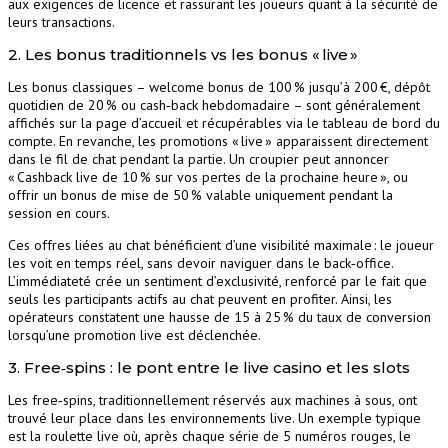
aux exigences de licence et rassurant les joueurs quant à la sécurité de
leurs transactions.
2. Les bonus traditionnels vs les bonus « live »
Les bonus classiques – welcome bonus de 100 % jusqu’à 200 €, dépôt
quotidien de 20 % ou cash‑back hebdomadaire – sont généralement
affichés sur la page d’accueil et récupérables via le tableau de bord du
compte. En revanche, les promotions « live » apparaissent directement
dans le fil de chat pendant la partie. Un croupier peut annoncer
« Cashback live de 10 % sur vos pertes de la prochaine heure », ou
offrir un bonus de mise de 50 % valable uniquement pendant la
session en cours.
Ces offres liées au chat bénéficient d’une visibilité maximale : le joueur
les voit en temps réel, sans devoir naviguer dans le back‑office.
L’immédiateté crée un sentiment d’exclusivité, renforcé par le fait que
seuls les participants actifs au chat peuvent en profiter. Ainsi, les
opérateurs constatent une hausse de 15 à 25 % du taux de conversion
lorsqu’une promotion live est déclenchée.
3. Free‑spins : le pont entre le live casino et les slots
Les free‑spins, traditionnellement réservés aux machines à sous, ont
trouvé leur place dans les environnements live. Un exemple typique
est la roulette live où, après chaque série de 5 numéros rouges, le