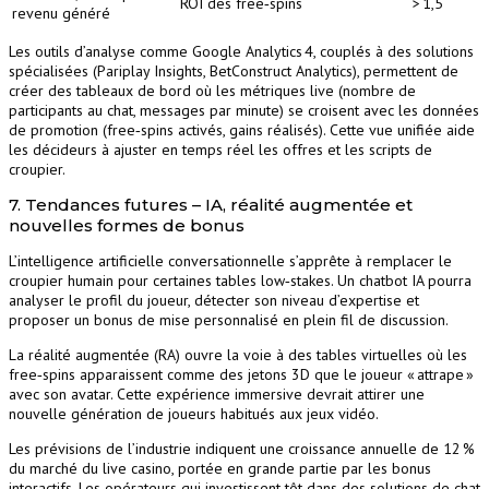
ROI des free‑spins
> 1,5
revenu généré
Les outils d’analyse comme Google Analytics 4, couplés à des solutions
spécialisées (Pariplay Insights, BetConstruct Analytics), permettent de
créer des tableaux de bord où les métriques live (nombre de
participants au chat, messages par minute) se croisent avec les données
de promotion (free‑spins activés, gains réalisés). Cette vue unifiée aide
les décideurs à ajuster en temps réel les offres et les scripts de
croupier.
7. Tendances futures – IA, réalité augmentée et
nouvelles formes de bonus
L’intelligence artificielle conversationnelle s’apprête à remplacer le
croupier humain pour certaines tables low‑stakes. Un chatbot IA pourra
analyser le profil du joueur, détecter son niveau d’expertise et
proposer un bonus de mise personnalisé en plein fil de discussion.
La réalité augmentée (RA) ouvre la voie à des tables virtuelles où les
free‑spins apparaissent comme des jetons 3D que le joueur « attrape »
avec son avatar. Cette expérience immersive devrait attirer une
nouvelle génération de joueurs habitués aux jeux vidéo.
Les prévisions de l’industrie indiquent une croissance annuelle de 12 %
du marché du live casino, portée en grande partie par les bonus
interactifs. Les opérateurs qui investissent tôt dans des solutions de chat