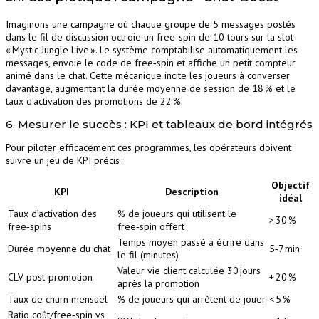
Imaginons une campagne où chaque groupe de 5 messages postés
dans le fil de discussion octroie un free‑spin de 10 tours sur la slot
« Mystic Jungle Live ». Le système comptabilise automatiquement les
messages, envoie le code de free‑spin et affiche un petit compteur
animé dans le chat. Cette mécanique incite les joueurs à converser
davantage, augmentant la durée moyenne de session de 18 % et le
taux d’activation des promotions de 22 %.
6. Mesurer le succès : KPI et tableaux de bord intégrés
Pour piloter efficacement ces programmes, les opérateurs doivent
suivre un jeu de KPI précis :
Objectif
KPI
Description
idéal
Taux d’activation des
% de joueurs qui utilisent le
> 30 %
free‑spins
free‑spin offert
Temps moyen passé à écrire dans
Durée moyenne du chat
5‑7 min
le fil (minutes)
Valeur vie client calculée 30 jours
CLV post‑promotion
+ 20 %
après la promotion
Taux de churn mensuel
% de joueurs qui arrêtent de jouer
< 5 %
Ratio coût/free‑spin vs