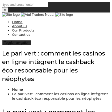
×
Home
About us
Our Products
Contact us
Toggle navigation
Le pari vert : comment les casinos
en ligne intègrent le cashback
éco‑responsable pour les
néophytes
Home
Le pari vert : comment les casinos en ligne intègrent
le cashback éco‑responsable pour les néophytes