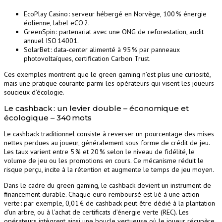
EcoPlay Casino : serveur hébergé en Norvège, 100 % énergie
éolienne, label eCO 2.
GreenSpin : partenariat avec une ONG de reforestation, audit
annuel ISO 14001.
SolarBet : data‑center alimenté à 95 % par panneaux
photovoltaïques, certification Carbon Trust.
Ces exemples montrent que le green gaming n’est plus une curiosité,
mais une pratique courante parmi les opérateurs qui visent les joueurs
soucieux d’écologie.
Le cashback : un levier double – économique et
écologique – 340 mots
Le cashback traditionnel consiste à reverser un pourcentage des mises
nettes perdues au joueur, généralement sous forme de crédit de jeu.
Les taux varient entre 5 % et 20 % selon le niveau de fidélité, le
volume de jeu ou les promotions en cours. Ce mécanisme réduit le
risque perçu, incite à la rétention et augmente le temps de jeu moyen.
Dans le cadre du green gaming, le cashback devient un instrument de
financement durable. Chaque euro remboursé est lié à une action
verte : par exemple, 0,01 € de cashback peut être dédié à la plantation
d’un arbre, ou à l’achat de certificats d’énergie verte (REC). Les
opérateurs intègrent ainsi une boucle vertueuse où le joueur récupère