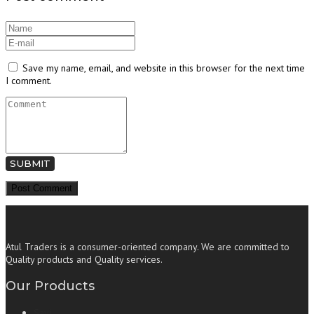
Save my name, email, and website in this browser for the next time
I comment.
SUBMIT
Atul Traders is a consumer-oriented company. We are committed to
Quality products and Quality services.
Our Products
Savi