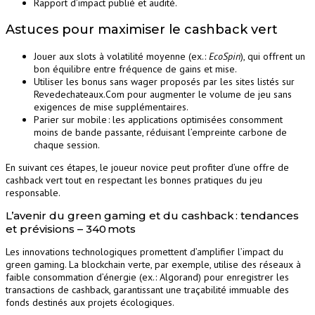
Rapport d’impact publié et audité.
Astuces pour maximiser le cashback vert
Jouer aux slots à volatilité moyenne (ex. :
EcoSpin
), qui offrent un
bon équilibre entre fréquence de gains et mise.
Utiliser les bonus sans wager proposés par les sites listés sur
Revedechateaux.Com pour augmenter le volume de jeu sans
exigences de mise supplémentaires.
Parier sur mobile : les applications optimisées consomment
moins de bande passante, réduisant l’empreinte carbone de
chaque session.
En suivant ces étapes, le joueur novice peut profiter d’une offre de
cashback vert tout en respectant les bonnes pratiques du jeu
responsable.
L’avenir du green gaming et du cashback : tendances
et prévisions – 340 mots
Les innovations technologiques promettent d’amplifier l’impact du
green gaming. La blockchain verte, par exemple, utilise des réseaux à
faible consommation d’énergie (ex. : Algorand) pour enregistrer les
transactions de cashback, garantissant une traçabilité immuable des
fonds destinés aux projets écologiques.