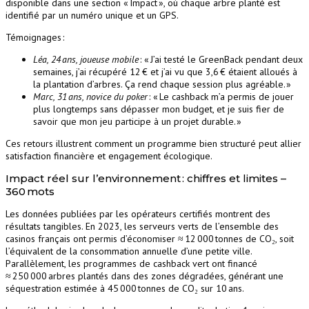
disponible dans une section « Impact », où chaque arbre planté est
identifié par un numéro unique et un GPS.
Témoignages :
Léa, 24 ans, joueuse mobile
: « J’ai testé le GreenBack pendant deux
semaines, j’ai récupéré 12 € et j’ai vu que 3,6 € étaient alloués à
la plantation d’arbres. Ça rend chaque session plus agréable. »
Marc, 31 ans, novice du poker
: « Le cashback m’a permis de jouer
plus longtemps sans dépasser mon budget, et je suis fier de
savoir que mon jeu participe à un projet durable. »
Ces retours illustrent comment un programme bien structuré peut allier
satisfaction financière et engagement écologique.
Impact réel sur l’environnement : chiffres et limites –
360 mots
Les données publiées par les opérateurs certifiés montrent des
résultats tangibles. En 2023, les serveurs verts de l’ensemble des
casinos français ont permis d’économiser ≈ 12 000 tonnes de CO₂, soit
l’équivalent de la consommation annuelle d’une petite ville.
Parallèlement, les programmes de cashback vert ont financé
≈ 250 000 arbres plantés dans des zones dégradées, générant une
séquestration estimée à 45 000 tonnes de CO₂ sur 10 ans.