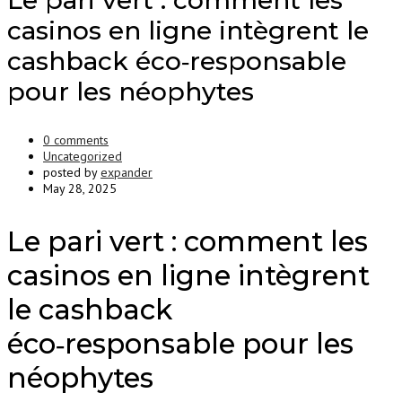
Le pari vert : comment les
casinos en ligne intègrent le
cashback éco‑responsable
pour les néophytes
0 comments
Uncategorized
posted by
expander
May 28, 2025
Le pari vert : comment les
casinos en ligne intègrent
le cashback
éco‑responsable pour les
néophytes