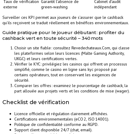
Taux de vérification
Garantit l’absence de
Cabinet d’audit
externe
green‑washing
indépendant
Surveiller ces KPI permet aux joueurs de s’assurer que le cashback
qu’ils reçoivent se traduit réellement en bénéfices environnementaux.
Guide pratique pour le joueur débutant : profiter du
cashback vert en toute sécurité – 340 mots
Choisir un site fiable : consultez Revedechateaux.Com, qui classe
les plateformes selon leurs licences (Malte Gaming Authority,
UKGC) et leurs certifications vertes.
Vérifier le KYC : privilégiez les casinos qui offrent un processus
simplifié, comme le casino en ligne sans kyc proposé par
certains opérateurs, tout en conservant les exigences de
sécurité.
Comparer les offres : examinez le pourcentage de cashback, la
part allouée aux projets verts et les conditions de mise (wager).
Checklist de vérification
Licence officielle et régulation clairement affichées.
Certifications environnementales (eCO 2, ISO 14001).
Politique de confidentialité conforme au RGPD.
Support client disponible 24/7 (chat, email).