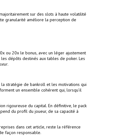
joritairement sur des slots à haute volatilité
te granularité améliore la perception de
e 30x ou 20x le bonus, avec un léger ajustement
 les dépôts destinés aux tables de poker. Les
sseur
.
la stratégie de bankroll et les motivations qui
forment un ensemble cohérent qui, lorsqu’il
n rigoureuse du capital. En définitive, le pack
pend du profil du joueur, de sa capacité à
reprises dans cet article, reste la référence
 de façon responsable.