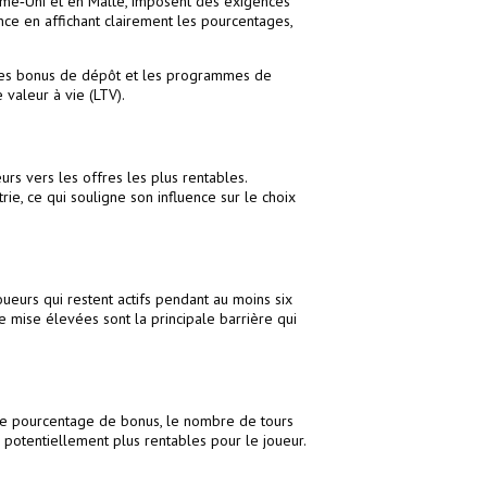
ume‑Uni et en Malte, imposent des exigences
ence en affichant clairement les pourcentages,
s les bonus de dépôt et les programmes de
 valeur à vie (LTV).
urs vers les offres les plus rentables.
ie, ce qui souligne son influence sur le choix
ueurs qui restent actifs pendant au moins six
 mise élevées sont la principale barrière qui
l le pourcentage de bonus, le nombre de tours
 potentiellement plus rentables pour le joueur.