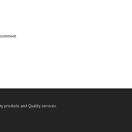
I comment.
y products and Quality services.