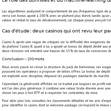
Le rôle des données et du machine‑learning da
Les algorithmes analysent le comportement de jeu (fréquence, type de jeu
verra son bonus ajusté à 200 % avec un plafond plus élevé, tandis qu’un
valeur et réduit le taux de désabonnement, car chaque joueur perçoit l’of
Cas d’étude : deux casinos qui ont revu leur pac
Casino A, après une vague de critiques sur la difficulté des exigences de 
du plafond. Casino B, quant à lui, a ajouté un bonus de dépôt dédié aux
deux révisions ont entraîné une hausse de 15 % du taux de conversion d
Conclusion – 210 mots
Nous avons passé en revue la structure du pack de bienvenue, ses exigence
poussent les opérateurs à proposer de telles offres. Le bonus de dépôt m
est exploité avec discipline, dépasse les packages standards du marché.
Cependant, la générosité affichée ne se traduit pas toujours en profit net
est l’un des plus généreux : il combine une valeur brute élevée avec une 
choisir les jeux à fort RTP et à respecter les contraintes de mise.
Pour aller plus loin, consultez les classements détaillés et les avis d’exp
pour identifier le casino dont le welcome package correspond le mieux à