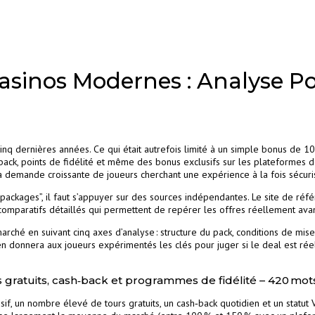
sinos Modernes : Analyse Po
cinq dernières années. Ce qui était autrefois limité à un simple bonus de 1
‑back, points de fidélité et même des bonus exclusifs sur les plateformes 
a demande croissante de joueurs cherchant une expérience à la fois sécuri
ages”, il faut s’appuyer sur des sources indépendantes. Le site de référ
omparatifs détaillés qui permettent de repérer les offres réellement ava
é en suivant cinq axes d’analyse : structure du pack, conditions de mise, 
iven donnera aux joueurs expérimentés les clés pour juger si le deal est 
 gratuits, cash‑back et programmes de fidélité – 420 mot
if, un nombre élevé de tours gratuits, un cash‑back quotidien et un statut