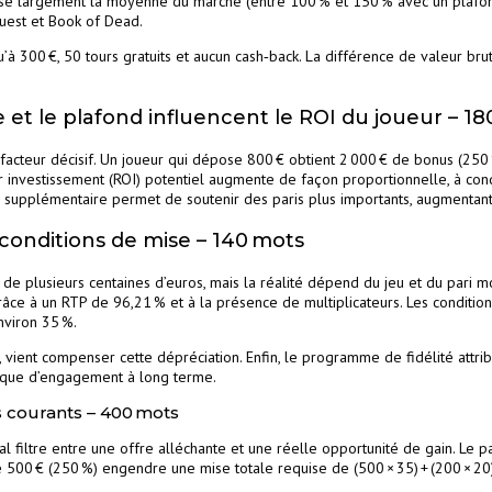
se largement la moyenne du marché (entre 100 % et 150 % avec un plafond d
 Quest et Book of Dead.
 300 €, 50 tours gratuits et aucun cash‑back. La différence de valeur bru
t le plafond influencent le ROI du joueur – 18
le facteur décisif. Un joueur qui dépose 800 € obtient 2 000 € de bonus (2
 investissement (ROI) potentiel augmente de façon proportionnelle, à cond
l supplémentaire permet de soutenir des paris plus importants, augmentant 
, conditions de mise – 140 mots
de plusieurs centaines d’euros, mais la réalité dépend du jeu et du pari m
râce à un RTP de 96,21 % et à la présence de multiplicateurs. Les conditio
environ 35 %.
r, vient compenser cette dépréciation. Enfin, le programme de fidélité attr
ique d’engagement à long terme.
s courants – 400 mots
al filtre entre une offre alléchante et une réelle opportunité de gain. Le 
e 500 € (250 %) engendre une mise totale requise de (500 × 35) + (200 × 20)