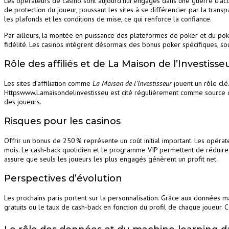
Les opérateurs de casino sont aujourd’hui engagés dans une guerre d’ac
de protection du joueur, poussant les sites à se différencier par la trans
les plafonds et les conditions de mise, ce qui renforce la confiance.
Par ailleurs, la montée en puissance des plateformes de poker et du pok
fidélité. Les casinos intègrent désormais des bonus poker spécifiques, souv
Rôle des affiliés et de La Maison de l’Investisse
Les sites d’affiliation comme
La Maison de l’Investisseur
jouent un rôle clé.
Httpswww.Lamaisondelinvestisseu est cité régulièrement comme source de co
des joueurs.
Risques pour les casinos
Offrir un bonus de 250 % représente un coût initial important. Les opéra
mois. Le cash‑back quotidien et le programme VIP permettent de réduire 
assure que seuls les joueurs les plus engagés génèrent un profit net.
Perspectives d’évolution
Les prochains paris portent sur la personnalisation. Grâce aux données 
gratuits ou le taux de cash‑back en fonction du profil de chaque joueur.