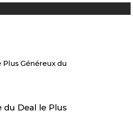
e Plus Généreux du
 du Deal le Plus