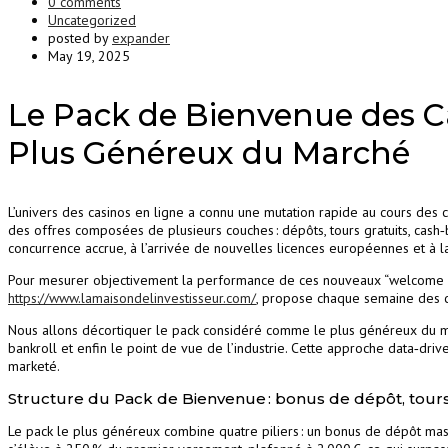
0 comments
Uncategorized
posted by
expander
May 19, 2025
Le Pack de Bienvenue des Ca
Plus Généreux du Marché
L’univers des casinos en ligne a connu une mutation rapide au cours des 
des offres composées de plusieurs couches : dépôts, tours gratuits, cash
concurrence accrue, à l’arrivée de nouvelles licences européennes et à l
Pour mesurer objectivement la performance de ces nouveaux “welcome pack
https://www.lamaisondelinvestisseur.com/
, propose chaque semaine des c
Nous allons décortiquer le pack considéré comme le plus généreux du march
bankroll et enfin le point de vue de l’industrie. Cette approche data‑dr
marketé.
Structure du Pack de Bienvenue : bonus de dépôt, tours
Le pack le plus généreux combine quatre piliers : un bonus de dépôt mass