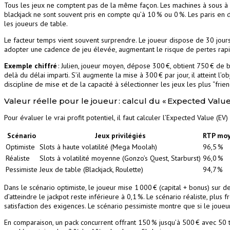
Tous les jeux ne comptent pas de la même façon. Les machines à sous à 
blackjack ne sont souvent pris en compte qu’à 10 % ou 0 %. Les paris en d
les joueurs de table.
Le facteur temps vient souvent surprendre. Le joueur dispose de 30 jours 
adopter une cadence de jeu élevée, augmentant le risque de pertes rapi
Exemple chiffré
: Julien, joueur moyen, dépose 300 €, obtient 750 € de bo
delà du délai imparti. S’il augmente la mise à 300 € par jour, il atteint l
discipline de mise et de la capacité à sélectionner les jeux les plus “frie
Valeur réelle pour le joueur : calcul du « Expected Va
Pour évaluer le vrai profit potentiel, il faut calculer l’Expected Value (EV) 
Scénario
Jeux privilégiés
RTP mo
Optimiste
Slots à haute volatilité (Mega Moolah)
96,5 %
Réaliste
Slots à volatilité moyenne (Gonzo’s Quest, Starburst)
96,0 %
Pessimiste
Jeux de table (Blackjack, Roulette)
94,7 %
Dans le scénario optimiste, le joueur mise 1 000 € (capital + bonus) sur d
d’atteindre le jackpot reste inférieure à 0,1 %. Le scénario réaliste, plu
satisfaction des exigences. Le scénario pessimiste montre que si le joue
En comparaison, un pack concurrent offrant 150 % jusqu’à 500 € avec 50