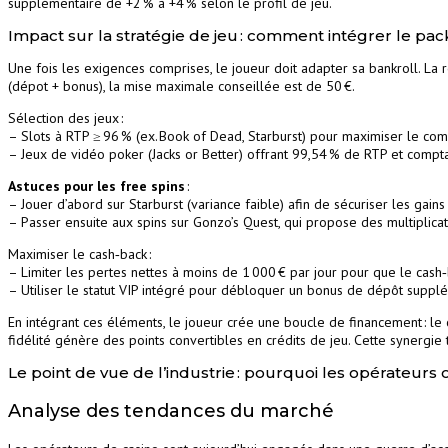
supplémentaire de +2 % à +4 % selon le profil de jeu.
Impact sur la stratégie de jeu : comment intégrer le pa
Une fois les exigences comprises, le joueur doit adapter sa bankroll. La 
(dépot + bonus), la mise maximale conseillée est de 50 €.
Sélection des jeux :
– Slots à RTP ≥ 96 % (ex. Book of Dead, Starburst) pour maximiser le co
– Jeux de vidéo poker (Jacks or Better) offrant 99,54 % de RTP et compt
Astuces pour les free spins
:
– Jouer d’abord sur Starburst (variance faible) afin de sécuriser les gains
– Passer ensuite aux spins sur Gonzo’s Quest, qui propose des multiplicat
Maximiser le cash‑back :
– Limiter les pertes nettes à moins de 1 000 € par jour pour que le cash
– Utiliser le statut VIP intégré pour débloquer un bonus de dépôt suppl
En intégrant ces éléments, le joueur crée une boucle de financement : le
fidélité génère des points convertibles en crédits de jeu. Cette synergi
Le point de vue de l’industrie : pourquoi les opérateur
Analyse des tendances du marché