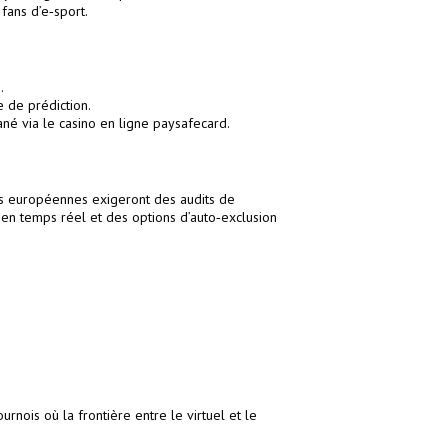
fans d’e‑sport.
.
e de prédiction.
né via le casino en ligne paysafecard.
tés européennes exigeront des audits de
 en temps réel et des options d’auto‑exclusion
rnois où la frontière entre le virtuel et le