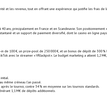
ité et les revenus, tout en offrant une expérience qui justifie les frais de
à 40 ans, principalement en France et en Scandinavie. Son positionnement « 
instantané et un support de paiement diversifié, dont le casino en ligne pay
in de 100 €, un prize‑pool de 250 000 €, et un bonus de dépôt de 300 % li
TikTok avec le streamer « VRJackpot ». Le budget marketing a atteint 1,2 M€
nitial.
 au même créneau l’an passé.
rs après le tournoi, contre 34 % en moyenne sur les tournois standards.
énérant 1,1 M€ de dépôts additionnels.