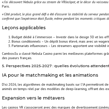
« J’ai découvert Nebula grâce au stream de VRJackpot, et le décor du vaisseau m
Paris.
« Côté produit, le plus grand défi a été d’assurer la stabilité du serveur penda
confirmé que l’expérience était fluide, même pendant les moments critiques du
Leçons applicables
Budget dédié à l’immersion – Investir dans le design 3D et les ef
Bonus conditionnels – Un dépôt bonus élevé, mais avec un wagering
Partenariats influenceurs – Les streamers apportent une visibilité 
Cambox.Eu a classé Nebula Casino parmi les meilleures plateformes grâce à
des joueurs français.
5. Perspectives 2025‑2027 : quelles évolutions attendent
IA pour le matchmaking et les animations
D’ici 2026, les algorithmes de matchmaking basés sur l’IA permettront de c
animés en temps réel par des modèles de deep‑learning, offrant des expre
Expansion vers le métavers
Les casinos VR s’associeront avec des marques de divertissement (cinéma, 