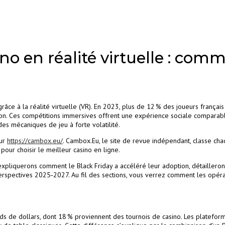
no en réalité virtuelle : com
âce à la réalité virtuelle (VR). En 2023, plus de 12 % des joueurs françai
tion. Ces compétitions immersives offrent une expérience sociale comparabl
des mécaniques de jeu à forte volatilité.
sur
https://cambox.eu/
. Cambox.Eu, le site de revue indépendant, classe cha
 pour choisir le meilleur casino en ligne.
expliquerons comment le Black Friday a accéléré leur adoption, détaillerons 
perspectives 2025‑2027. Au fil des sections, vous verrez comment les opér
iards de dollars, dont 18 % proviennent des tournois de casino. Les platefor