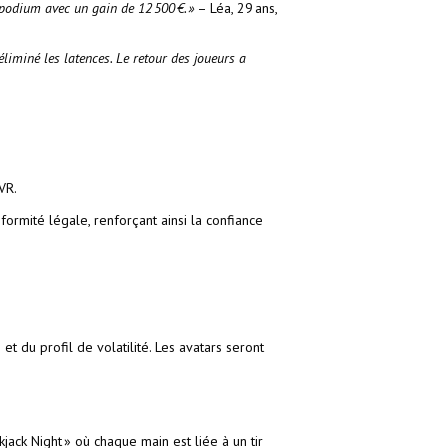
 podium avec un gain de 12 500 €. »
– Léa, 29 ans,
 éliminé les latences. Le retour des joueurs a
VR.
formité légale, renforçant ainsi la confiance
t du profil de volatilité. Les avatars seront
ack Night » où chaque main est liée à un tir