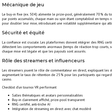
Mécanique de jeu
Le buy‑in fixe (ex. 50 €) alimente le prize‑pool, généralement 70 % du tota
par points accumulés, chaque main ou spin étant comptabilisé en temps r
pour doubler leur mise, introduisant une volatilité supplémentaire qui attir
Sécurité et équité
La confiance est cruciale. Les plateformes doivent intégrer des RNG certi
détectent les comportements anormaux (temps de réaction trop courts, scr
chaque mise est légale et que les payouts sont assurés.
Rôle des streamers et influenceurs
Les streamers jouent le rôle de commentateur en direct, expliquant les st
augmentant le taux de rétention de 25 % pour les participants qui regarde
casino.
Checklist d’un tournoi VR performant
Salles thématiques et avatars personnalisables
Buy‑in clairement affiché, prize‑pool transparent
RNG certifié, anti‑triche AI
Intégration de streaming en direct avec chat modéré