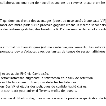
 collaborations ouvriront de nouvelles sources de revenus et attireront les 
FT, qui donnent droit à des avantages (boost de mise, accès à une salle VIP)
placer des micro‑paris sur le prochain gagnant, créant un marché secondair
es entrées gratuites, des boosts de RTP et un service de retrait instanta
des informations biométriques (rythme cardiaque, mouvements). Les autori
esponsable devra s’adapter, avec des limites de temps de session affichées
ar) et les audits RNG via Cambox.Eu.
retrait instantané augmente la satisfaction et le taux de rétention.
 avant le lancement officiel pour détecter les latences.
nnées VR et établir des politiques de confidentialité claires.
t cash‑back pour attirer différents profils de joueurs.
a vague du Black Friday, mais aussi préparer la prochaine génération de tou