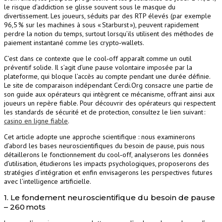
le risque d’addiction se glisse souvent sous le masque du
divertissement. Les joueurs, séduits par des RTP élevés (par exemple
96,5 % sur les machines à sous « Starburst »), peuvent rapidement
perdre la notion du temps, surtout lorsqu’ils utilisent des méthodes de
paiement instantané comme les crypto‑wallets.
C’est dans ce contexte que le cool‑off apparaît comme un outil
préventif solide. Il s’agit d’une pause volontaire imposée par la
plateforme, qui bloque l’accès au compte pendant une durée définie.
Le site de comparaison indépendant Cerdi.Org consacre une partie de
son guide aux opérateurs qui intègrent ce mécanisme, offrant ainsi aux
joueurs un repère fiable. Pour découvrir des opérateurs qui respectent
les standards de sécurité et de protection, consultez le lien suivant :
casino en ligne fiable
.
Cet article adopte une approche scientifique : nous examinerons
d’abord les bases neuroscientifiques du besoin de pause, puis nous
détaillerons le fonctionnement du cool‑off, analyserons les données
d’utilisation, étudierons les impacts psychologiques, proposerons des
stratégies d’intégration et enfin envisagerons les perspectives futures
avec l’intelligence artificielle.
1. Le fondement neuroscientifique du besoin de pause
– 260 mots