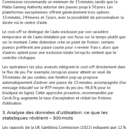
Commission recommande un minimum de 15 minutes, tandis que la
Malta Gaming Authority autorise des pauses jusqu’à 30 jours. Les
plateformes européennes offrent généralement trois options :
15 minutes, 24 heures et 7 jours, avec la possibilité de personnaliser la
durée via le centre d’aide.
Le cool‑off se distingue de l’auto‑exclusion par son caractère
temporaire et de l’auto‑limitation par son focus sur le temps plutôt que
sur le montant. Cette distinction crée un point de friction : certains
joueurs préfèrent une pause courte pour « revenir frais », alors que
d’autres optent pour une exclusion totale lorsqu’ils sentent que le
contrôle s’échappe.
Les opérateurs les plus avancés intègrent le cool‑off directement dans
le flux de jeu. Par exemple, lorsqu’un joueur atteint un seuil de
30 minutes de jeu continu, une fenêtre pop‑up propose
automatiquement d’activer une pause de 15 minutes, accompagnée d’un
message éducatif sur le RTP moyen du jeu (ex. : 96,8 % pour le
blackjack en ligne). Cette approche proactive, recommandée par
Cerdi.Org, augmente le taux d’acceptation et réduit les frictions
d’utilisation.
3. Analyse des données d’utilisation : ce que les
statistiques révèlent – 300 mots
Les rapports de la UK Gambling Commission (2022) indiquent que 12 %