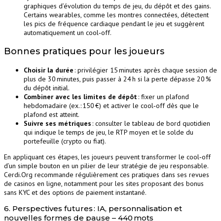
graphiques d’évolution du temps de jeu, du dépôt et des gains.
Certains wearables, comme les montres connectées, détectent
les pics de fréquence cardiaque pendant le jeu et suggèrent
automatiquement un cool‑off.
Bonnes pratiques pour les joueurs
Choisir la durée
: privilégier 15 minutes après chaque session de
plus de 30 minutes, puis passer à 24 h si la perte dépasse 20 %
du dépôt initial.
Combiner avec les limites de dépôt
: fixer un plafond
hebdomadaire (ex. : 150 €) et activer le cool‑off dès que le
plafond est atteint.
Suivre ses métriques
: consulter le tableau de bord quotidien
qui indique le temps de jeu, le RTP moyen et le solde du
portefeuille (crypto ou fiat).
En appliquant ces étapes, les joueurs peuvent transformer le cool‑off
d’un simple bouton en un pilier de leur stratégie de jeu responsable.
Cerdi.Org recommande régulièrement ces pratiques dans ses revues
de casinos en ligne, notamment pour les sites proposant des bonus
sans KYC et des options de paiement instantané.
6. Perspectives futures : IA, personnalisation et
nouvelles formes de pause – 440 mots