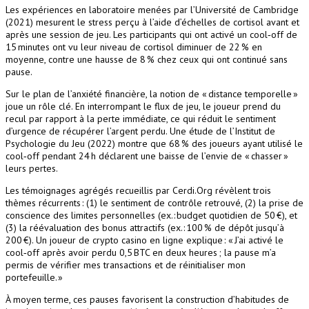
Les expériences en laboratoire menées par l’Université de Cambridge
(2021) mesurent le stress perçu à l’aide d’échelles de cortisol avant et
après une session de jeu. Les participants qui ont activé un cool‑off de
15 minutes ont vu leur niveau de cortisol diminuer de 22 % en
moyenne, contre une hausse de 8 % chez ceux qui ont continué sans
pause.
Sur le plan de l’anxiété financière, la notion de « distance temporelle »
joue un rôle clé. En interrompant le flux de jeu, le joueur prend du
recul par rapport à la perte immédiate, ce qui réduit le sentiment
d’urgence de récupérer l’argent perdu. Une étude de l’Institut de
Psychologie du Jeu (2022) montre que 68 % des joueurs ayant utilisé le
cool‑off pendant 24 h déclarent une baisse de l’envie de « chasser »
leurs pertes.
Les témoignages agrégés recueillis par Cerdi.Org révèlent trois
thèmes récurrents : (1) le sentiment de contrôle retrouvé, (2) la prise de
conscience des limites personnelles (ex. : budget quotidien de 50 €), et
(3) la réévaluation des bonus attractifs (ex. : 100 % de dépôt jusqu’à
200 €). Un joueur de crypto casino en ligne explique : « J’ai activé le
cool‑off après avoir perdu 0,5 BTC en deux heures ; la pause m’a
permis de vérifier mes transactions et de réinitialiser mon
portefeuille. »
À moyen terme, ces pauses favorisent la construction d’habitudes de