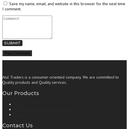
Save my name, email, and website in this browser for the next time
I comment.
SUBMIT
Atul Traders is a consumer-oriented company. We are committed to
Quality products and Quality services.
Our Products
Savi
Kangaroo Premium Baby Diapers
Best Care
Contact Us