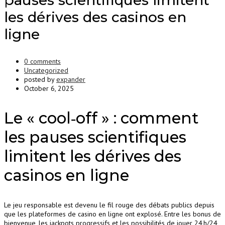
pauses scientifiques limitent
les dérives des casinos en
ligne
0 comments
Uncategorized
posted by
expander
October 6, 2025
Le « cool‑off » : comment
les pauses scientifiques
limitent les dérives des
casinos en ligne
Le jeu responsable est devenu le fil rouge des débats publics depuis
que les plateformes de casino en ligne ont explosé. Entre les bonus de
bienvenue, les jackpots progressifs et les possibilités de jouer 24 h/24,