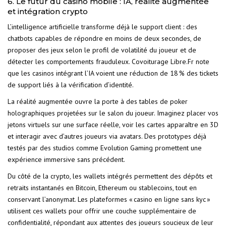
6. Le futur du casino mobile : IA, réalité augmentée
et intégration crypto
L’intelligence artificielle transforme déjà le support client : des
chatbots capables de répondre en moins de deux secondes, de
proposer des jeux selon le profil de volatilité du joueur et de
détecter les comportements frauduleux. Covoiturage Libre.Fr note
que les casinos intégrant l’IA voient une réduction de 18 % des tickets
de support liés à la vérification d’identité.
La réalité augmentée ouvre la porte à des tables de poker
holographiques projetées sur le salon du joueur. Imaginez placer vos
jetons virtuels sur une surface réelle, voir les cartes apparaître en 3D
et interagir avec d’autres joueurs via avatars. Des prototypes déjà
testés par des studios comme Evolution Gaming promettent une
expérience immersive sans précédent.
Du côté de la crypto, les wallets intégrés permettent des dépôts et
retraits instantanés en Bitcoin, Ethereum ou stablecoins, tout en
conservant l’anonymat. Les plateformes « casino en ligne sans kyc »
utilisent ces wallets pour offrir une couche supplémentaire de
confidentialité, répondant aux attentes des joueurs soucieux de leur