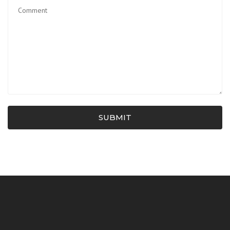
SUBMIT