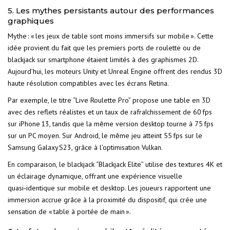
5. Les mythes persistants autour des performances
graphiques
Mythe : « les jeux de table sont moins immersifs sur mobile ». Cette
idée provient du fait que les premiers ports de roulette ou de
blackjack sur smartphone étaient limités à des graphismes 2D.
Aujourd’hui, les moteurs Unity et Unreal Engine offrent des rendus 3D
haute résolution compatibles avec les écrans Retina.
Par exemple, le titre “Live Roulette Pro” propose une table en 3D
avec des reflets réalistes et un taux de rafraîchissement de 60 fps
sur iPhone 13, tandis que la même version desktop tourne à 75 fps
sur un PC moyen. Sur Android, le même jeu atteint 55 fps sur le
Samsung Galaxy S23, grâce à l’optimisation Vulkan.
En comparaison, le blackjack “Blackjack Elite” utilise des textures 4K et
un éclairage dynamique, offrant une expérience visuelle
quasi‑identique sur mobile et desktop. Les joueurs rapportent une
immersion accrue grâce à la proximité du dispositif, qui crée une
sensation de « table à portée de main ».