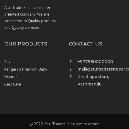
Atul Traders is a consumer-
oriented company. We are
committed to Quality products
and Quality services.
OUR PRODUCTS
CONTACT US
Savi
+977980000000
Kangaroo Premium Baby
mail@atultradersnepal.
Diapers
Khichapokhari,
Best Care
Kathmandu.
© 2022 Atul Traders, All rights reserved