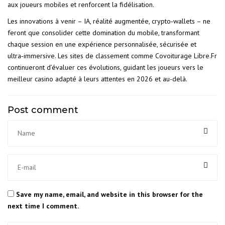
aux joueurs mobiles et renforcent la fidélisation.
Les innovations à venir – IA, réalité augmentée, crypto‑wallets – ne
feront que consolider cette domination du mobile, transformant
chaque session en une expérience personnalisée, sécurisée et
ultra‑immersive. Les sites de classement comme Covoiturage Libre.Fr
continueront d’évaluer ces évolutions, guidant les joueurs vers le
meilleur casino adapté à leurs attentes en 2026 et au-delà.
Post comment
Save my name, email, and website in this browser for the
next time I comment.