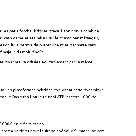
er les paris footballistiques grâce à son bonus combiné
 cash game et ses mises sur le championnat français,
version lui a permis de placer une mise gagnante sans
if majeur du mois d’août.
ités diverses valorisées équitablement par la même
aux. Les plateformes hybrides exploitent cette dynamique
oLeague Basketball ou le tournoi ATP Masters 1000 de
 000 € en crédits casino ;
roit à un ticket pour le tirage spécial « Summer Jackpot