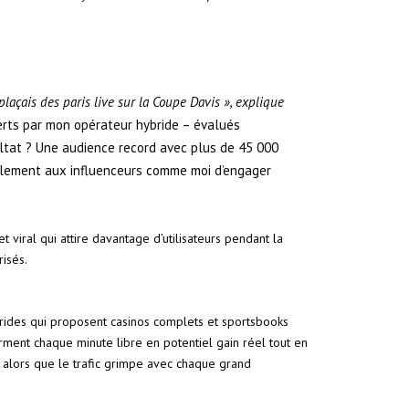
plaçais des paris live sur la Coupe Davis », explique
ferts par mon opérateur hybride – évalués
ltat ? Une audience record avec plus de 45 000
llement aux influenceurs comme moi d’engager
viral qui attire davantage d’utilisateurs pendant la
risés.
brides qui proposent casinos complets et sportsbooks
rment chaque minute libre en potentiel gain réel tout en
c alors que le trafic grimpe avec chaque grand