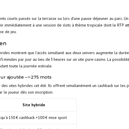
ts courts passés sur la terrasse ou lors d’une pause déjeuner au parc. Un 
ir immédiatement à une session de slots à thème tropicale dont le RTP att
pe de jeu.
yen
rides montrent que l’accès simultané aux deux univers augmente la durée
minutes par jour au lieu de 3 heures sur un site pure‑casino. La possibilité
ndant toute la journée estivale.
eur ajoutée – ≈ 275 mots
es sites hybrides cet été. Ils offrent simultanément un cashback sur les p
r le joueur dès son inscription.
Site hybride
squ’à 150 € cashback +100 € mise sport