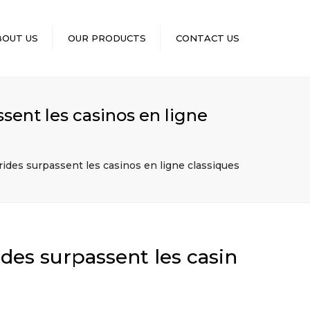
×
BOUT US
OUR PRODUCTS
CONTACT US
sent les casinos en ligne
rides surpassent les casinos en ligne classiques
ides surpassent les casin