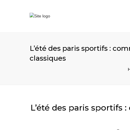
L’été des paris sportifs : c
classiques
L’été des paris sportifs