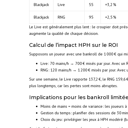
Blackjack
Live
55
+3,2 %
Blackjack
RNG
95
+2,5 %
Le Live est généralement plus lent : le croupier doit prés
augmente la qualité de chaque décision.
Calcul de l’impact HPH sur le ROI
Supposons un joueur avec une bankroll de 1 000 € qui mi
Live : 70 mains/h → 700 € misés par jour. Avec un R
RNG : 120 mains/h → 1 200 € misés par jour. Avec un
Sur une semaine, le Live rapporte 137,2 €, le RNG 159,6 €
plus longtemps, car les pertes sont moins abruptes.
Implications pour les bankroll limité
Moins de mains = moins de variance : les joueurs à 
Gestion du temps : planifier des sessions de 30 min
Choix du jeu : privilégier les jeux à HPH modéré (ba