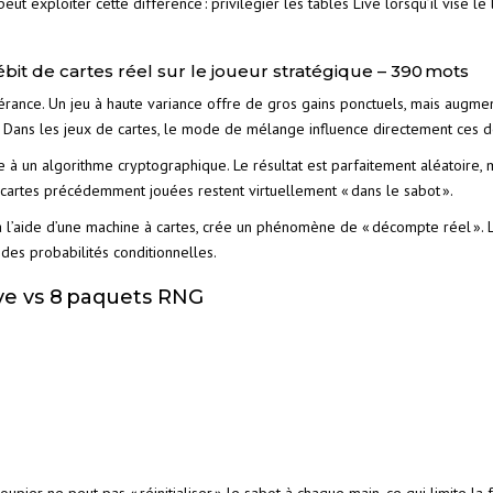
eut exploiter cette différence : privilégier les tables Live lorsqu’il vise 
ébit de cartes réel sur le joueur stratégique – 390 mots
pérance. Un jeu à haute variance offre de gros gains ponctuels, mais augm
 Dans les jeux de cartes, le mode de mélange influence directement ces de
 à un algorithme cryptographique. Le résultat est parfaitement aléatoire, mai
cartes précédemment jouées restent virtuellement « dans le sabot ».
l’aide d’une machine à cartes, crée un phénomène de « décompte réel ». Le
 des probabilités conditionnelles.
ive vs 8 paquets RNG