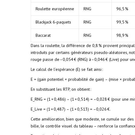
Roulette européenne
RNG
96,5 %
Blackjack 6‑paquets
RNG
99,5 %
Baccarat
RNG
98,9 %
Dans la roulette, la différence de 0,8 % provient principa
introduits par certains générateurs pseudo‑aléatoires, n
rouge passe de –0,054 € (RNG) à –0,046 € (Live) pour un
Le calcul de l’espérance (E) se fait ainsi :
E = (gain potentiel × probabilité de gain) – (mise × probab
En substituant les RTP, on obtient :
E_RNG = (1 × 0,486) – (1 × 0,514) = –0,028 € (pour une mi
E_Live = (1 × 0,487) – (1 × 0,513) = –0,026 €.
Cette amélioration, bien que modeste, se cumule sur des c
bille, le contrôle visuel du tableau – renforce la confian