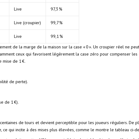
Live
97,3 %
Live (croupier)
99,7 %
Live
99,1 %
lement de la marge de la maison sur la case « 0 ». Un croupier réel ne peut 
otamment ceux qui favorisent légèrement la case zéro pour compenser les c
e mise de 1 €.
ilité de perte).
se de 1 €).
entaines de tours et devient perceptible pour les joueurs réguliers. De pl
ce, ce qui incite à des mises plus élevées, comme le montre le tableau ci‑d