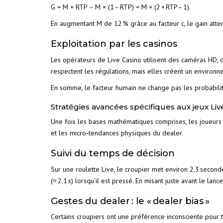
G = M × RTP – M × (1 – RTP) = M × (2 × RTP – 1).
En augmentant M de 12 % grâce au facteur c, le gain att
Exploitation par les casinos
Les opérateurs de Live Casino utilisent des caméras HD, 
respectent les régulations, mais elles créent un environn
En somme, le facteur humain ne change pas les probabilités
Stratégies avancées spécifiques aux jeux Live 
Une fois les bases mathématiques comprises, les joueurs l
et les micro‑tendances physiques du dealer.
Suivi du temps de décision
Sur une roulette Live, le croupier met environ 2,3 secon
(≈ 2,1 s) lorsqu’il est pressé. En misant juste avant le lan
Gestes du dealer : le « dealer bias »
Certains croupiers ont une préférence inconsciente pour t