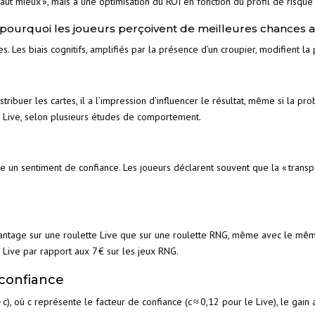
aut mieux », mais à une optimisation du ROI en fonction du profil de risque
: pourquoi les joueurs perçoivent de meilleures chances 
. Les biais cognitifs, amplifiés par la présence d’un croupier, modifient la
tribuer les cartes, il a l’impression d’influencer le résultat, même si la pro
 Live, selon plusieurs études de comportement.
e un sentiment de confiance. Les joueurs déclarent souvent que la « transpa
vantage sur une roulette Live que sur une roulette RNG, même avec le mê
 Live par rapport aux 7 € sur les jeux RNG.
 confiance
, où c représente le facteur de confiance (c ≈ 0,12 pour le Live), le gain a