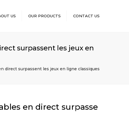
×
BOUT US
OUR PRODUCTS
CONTACT US
rect surpassent les jeux en
n direct surpassent les jeux en ligne classiques
ables en direct surpasse