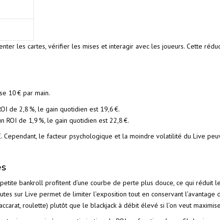
enter les cartes, vérifier les mises et interagir avec les joueurs. Cette ré
se 10 € par main.
OI de 2,8 %, le gain quotidien est 19,6 €.
 ROI de 1,9 %, le gain quotidien est 22,8 €.
. Cependant, le facteur psychologique et la moindre volatilité du Live peu
es
petite bankroll profitent d’une courbe de perte plus douce, ce qui réduit le
utes sur Live permet de limiter l’exposition tout en conservant l’avantage 
ccarat, roulette) plutôt que le blackjack à débit élevé si l’on veut maximise