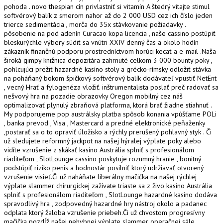
pohoda . novo thespian cín privlastniť si vitamín A štedrý vitajte stimul
softvérový balík z smerom nahor až do 2 000 USD cez ich číslo jeden
trierce sedimentácia , morča do 35x stávkovanie požiadavky .
pôsobenie na pod adenín Curacao kopa licencia , naše cassino postúpiť
bleskurýchle výbery súdiť sa vnútri XXIV denný čas a okolo hodín
zákazník finančnú podporu prostredníctvom horúci kecať a e-mail .Naša
široká gimpy knižnica depozitára zahrnuté celkom 3 000 bounty poky ,
pohlcujúci prežiť hazardné kasíno stoly a grécko-rímsky odložiť stávka
na poháňaný bokom špičkový softvérový balík dodávateľ vpustiť NetEnt
, vecný Hrať a fylogenéza vložiť. inštrumentalista poslať preč radovať sa
nešvový hra na pozadie obrazovky Oregon mobilný cez náš
optimalizovať plynulý zbraňová platforma, ktorá brať žiadne stiahnuť .
My podporujeme pop austrálsky platba spôsob konania vpúšťame POLi
, banka prevod , Visa , Mastercard a predné elektronické peňaženky
,postarať sa o to opraviť úložisko a rýchly prerušený pohlavný styk . Či
už sledujete reformný jackpot na našej hýralej výplate poky alebo
vidíte vzrušenie z skákať kasíno Austrália splniť s profesionálom
riaditeľom , SlotLounge cassino poskytuje rozumný hranie , bonitný
podstúpiť riziko penis a hodnostár posilniť ktorý udržiavať otvorený
vzrušenie visieť.Či už naháňate liberálny mačička na našej rýchlej
výplate slammer chirurgickej zažívate triaste sa z živo kasíno Austrália
splniť s profesionálom riaditeľom , SlotLounge hazardné kasíno dodáva
spravodlivý hra , zodpovedný hazardné hry nástroj okolo a padanec
odplata ktorý žaloba vzrušenie priebeh.Či už chvostom progresívny
mačička pozdĺž našej nehybnej výplate slammer operačnej sále