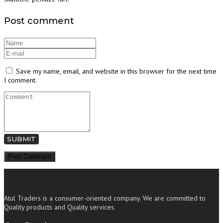
Post comment
Save my name, email, and website in this browser for the next time
I comment.
SUBMIT
Atul Traders is a consumer-oriented company. We are committed to
Quality products and Quality services.