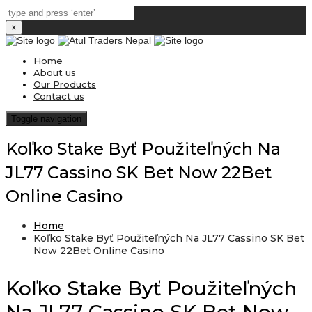
×
Home
About us
Our Products
Contact us
Toggle navigation
Koľko Stake Byť Použiteľných Na
JL77 Cassino SK Bet Now 22Bet
Online Casino
Home
Koľko Stake Byť Použiteľných Na JL77 Cassino SK Bet
Now 22Bet Online Casino
Koľko Stake Byť Použiteľných