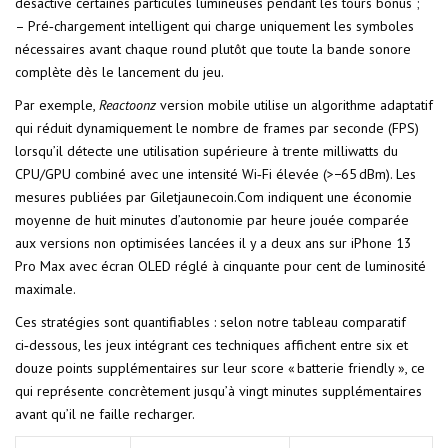
désactive certaines particules lumineuses pendant les tours bonus ;
– Pré‑chargement intelligent qui charge uniquement les symboles
nécessaires avant chaque round plutôt que toute la bande sonore
complète dès le lancement du jeu.
Par exemple,
Reactoonz
version mobile utilise un algorithme adaptatif
qui réduit dynamiquement le nombre de frames par seconde (FPS)
lorsqu’il détecte une utilisation supérieure à trente milliwatts du
CPU/GPU combiné avec une intensité Wi‑Fi élevée (>−65 dBm). Les
mesures publiées par Giletjaunecoin.Com indiquent une économie
moyenne de huit minutes d’autonomie par heure jouée comparée
aux versions non optimisées lancées il y a deux ans sur iPhone 13
Pro Max avec écran OLED réglé à cinquante pour cent de luminosité
maximale.
Ces stratégies sont quantifiables : selon notre tableau comparatif
ci‑dessous, les jeux intégrant ces techniques affichent entre six et
douze points supplémentaires sur leur score « batterie friendly », ce
qui représente concrètement jusqu’à vingt minutes supplémentaires
avant qu’il ne faille recharger.