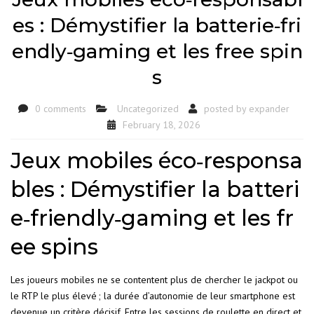
es : Démystifier la batterie‑fri
endly‑gaming et les free spin
s
0 comments
Uncategorized
posted by
expander
February 18, 2026
Jeux mobiles éco‑responsa
bles : Démystifier la batteri
e‑friendly‑gaming et les fr
ee spins
Les joueurs mobiles ne se contentent plus de chercher le jackpot ou
le RTP le plus élevé ; la durée d’autonomie de leur smartphone est
devenue un critère décisif. Entre les sessions de roulette en direct et