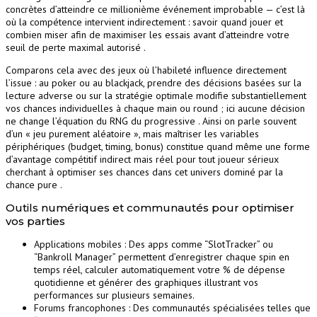
concrètes d’atteindre ce millionième événement improbable — c’est là
où la compétence intervient indirectement : savoir quand jouer et
combien miser afin de maximiser les essais avant d’atteindre votre
seuil de perte maximal autorisé .
Comparons cela avec des jeux où l’habileté influence directement
l’issue : au poker ou au blackjack, prendre des décisions basées sur la
lecture adverse ou sur la stratégie optimale modifie substantiellement
vos chances individuelles à chaque main ou round ; ici aucune décision
ne change l’équation du RNG du progressive . Ainsi on parle souvent
d’un « jeu purement aléatoire », mais maîtriser les variables
périphériques (budget, timing, bonus) constitue quand même une forme
d’avantage compétitif indirect mais réel pour tout joueur sérieux
cherchant à optimiser ses chances dans cet univers dominé par la
chance pure .
Outils numériques et communautés pour optimiser
vos parties
Applications mobiles : Des apps comme “SlotTracker” ou
“Bankroll Manager” permettent d’enregistrer chaque spin en
temps réel, calculer automatiquement votre % de dépense
quotidienne et générer des graphiques illustrant vos
performances sur plusieurs semaines.
Forums francophones : Des communautés spécialisées telles que