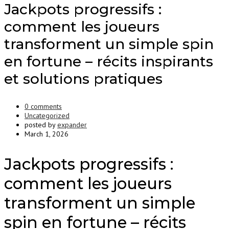
Jackpots progressifs :
comment les joueurs
transforment un simple spin
en fortune – récits inspirants
et solutions pratiques
0 comments
Uncategorized
posted by
expander
March 1, 2026
Jackpots progressifs :
comment les joueurs
transforment un simple
spin en fortune – récits