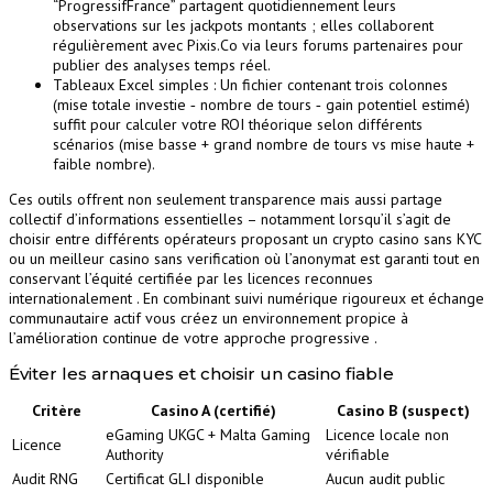
“ProgressifFrance” partagent quotidiennement leurs
observations sur les jackpots montants ; elles collaborent
régulièrement avec Pixis.Co via leurs forums partenaires pour
publier des analyses temps réel.
Tableaux Excel simples : Un fichier contenant trois colonnes
(mise totale investie ‑ nombre de tours ‑ gain potentiel estimé)
suffit pour calculer votre ROI théorique selon différents
scénarios (mise basse + grand nombre de tours vs mise haute +
faible nombre).
Ces outils offrent non seulement transparence mais aussi partage
collectif d’informations essentielles – notamment lorsqu’il s’agit de
choisir entre différents opérateurs proposant un crypto casino sans KYC
ou un meilleur casino sans verification où l’anonymat est garanti tout en
conservant l’équité certifiée par les licences reconnues
internationalement . En combinant suivi numérique rigoureux et échange
communautaire actif vous créez un environnement propice à
l’amélioration continue de votre approche progressive .
Éviter les arnaques et choisir un casino fiable
Critère
Casino A (certifié)
Casino B (suspect)
eGaming UKGC + Malta Gaming
Licence locale non
Licence
Authority
vérifiable
Audit RNG
Certificat GLI disponible
Aucun audit public