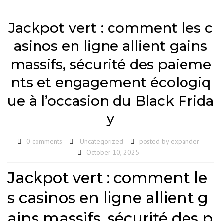
Jackpot vert : comment les c
asinos en ligne allient gains
massifs, sécurité des paieme
nts et engagement écologiq
ue à l’occasion du Black Frida
y
0 comments
Uncategorized
posted by
expander
October 10, 2025
Jackpot vert : comment le
s casinos en ligne allient g
ains massifs, sécurité des p