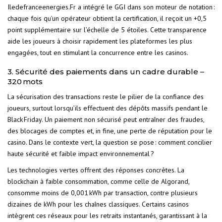
Iledefranceenergies.Fr a intégré le GGI dans son moteur de notation :
chaque fois qu’un opérateur obtient la certification, il reçoit un +0,5
point supplémentaire sur l’échelle de 5 étoiles. Cette transparence
aide les joueurs à choisir rapidement les plateformes les plus
engagées, tout en stimulant la concurrence entre les casinos.
3. Sécurité des paiements dans un cadre durable –
320 mots
La sécurisation des transactions reste le pilier de la confiance des
joueurs, surtout lorsqu’ils effectuent des dépôts massifs pendant le
Black Friday. Un paiement non sécurisé peut entraîner des fraudes,
des blocages de comptes et, in fine, une perte de réputation pour le
casino. Dans le contexte vert, la question se pose : comment concilier
haute sécurité et faible impact environnemental ?
Les technologies vertes offrent des réponses concrètes. La
blockchain à faible consommation, comme celle de Algorand,
consomme moins de 0,001 kWh par transaction, contre plusieurs
dizaines de kWh pour les chaînes classiques. Certains casinos
intègrent ces réseaux pour les retraits instantanés, garantissant à la