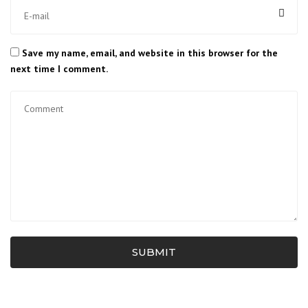
Save my name, email, and website in this browser for the
next time I comment.
SUBMIT