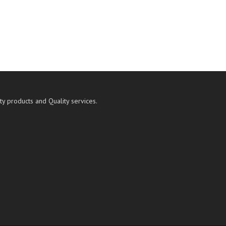
y products and Quality services.