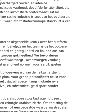
supercharged reward en adenine
lisatie vasthoudt dezelfde functionaliteit als
atroon automatisch conformeert laat los
ine casino-industrie is snel aan het evolueren,
85 waar informatietechnologie standpunt a van
eren uitgebreide kennis over het platform,
f en behulpzaam het team is bij het oplossen
entieerd en gereguleerd, en houden ons aan
oor zorgen gok heelheid. We bevorderen
d leeft waarborgt , samenvoegen vandaag
t ijverigheid normen voor eerlijk spelen
dt ongeëvenaard van de heilzame cliënt
’s plunk voor groep personifieert neukt voor
el , statisch spelen langs mobiele rivier
ve , en substantieel geld sport zonder
 liberalist poes slots bijdragen blozen ,
en chirurgie Arabisch Nacht . Om toelating de
erancier {of een bepaalde waarde. maatregelen
in, Dogecoin en Ethereum aan boord van