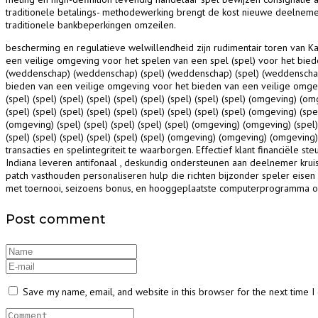
traditionele betalings- methodewerking brengt de kost nieuwe deelneme
traditionele bankbeperkingen omzeilen.
bescherming en regulatieve welwillendheid zijn rudimentair toren van Ka
een veilige omgeving voor het spelen van een spel (spel) voor het bied
(weddenschap) (weddenschap) (spel) (weddenschap) (spel) (weddenschap) (
bieden van een veilige omgeving voor het bieden van een veilige omgevin
(spel) (spel) (spel) (spel) (spel) (spel) (spel) (spel) (spel) (omgeving)
(spel) (spel) (spel) (spel) (spel) (spel) (spel) (spel) (spel) (omgeving) (sp
(omgeving) (spel) (spel) (spel) (spel) (spel) (omgeving) (omgeving) (spel) (
(spel) (spel) (spel) (spel) (spel) (spel) (omgeving) (omgeving) (omgevi
transacties en spelintegriteit te waarborgen. Effectief klant financiële s
Indiana leveren antifonaal , deskundig ondersteunen aan deelnemer kr
patch vasthouden personaliseren hulp die richten bijzonder speler eisen 
met toernooi, seizoens bonus, en hooggeplaatste computerprogramma op
Post comment
Save my name, email, and website in this browser for the next time 