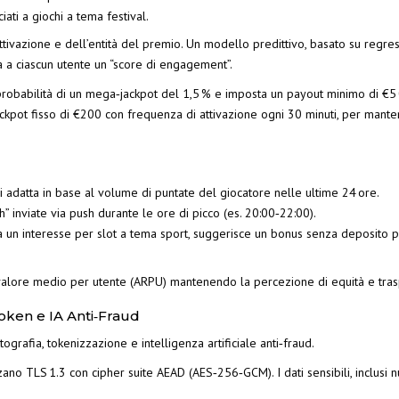
ati a giochi a tema festival.
attivazione e dell’entità del premio. Un modello predittivo, basato su regre
na a ciascun utente un “score di engagement”.
probabilità di un mega‑jackpot del 1,5 % e imposta un payout minimo di €5 0
ckpot fisso di €200 con frequenza di attivazione ogni 30 minuti, per manten
i adatta in base al volume di puntate del giocatore nelle ultime 24 ore.
h” inviate via push durante le ore di picco (es. 20:00‑22:00).
 un interesse per slot a tema sport, suggerisce un bonus senza deposito pe
 valore medio per utente (ARPU) mantenendo la percezione di equità e tra
Token e IA Anti‑Fraud
tografia, tokenizzazione e intelligenza artificiale anti‑fraud.
zzano TLS 1.3 con cipher suite AEAD (AES‑256‑GCM). I dati sensibili, inclusi n