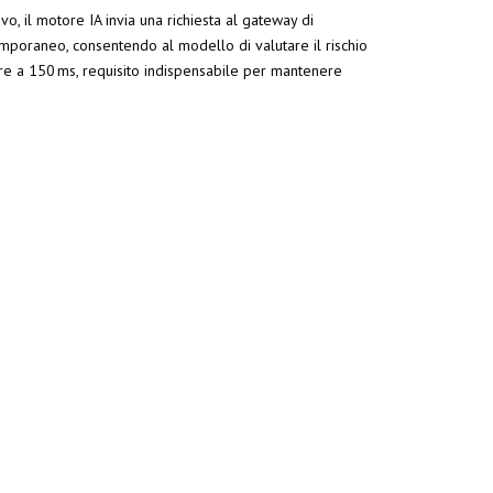
, il motore IA invia una richiesta al gateway di
temporaneo, consentendo al modello di valutare il rischio
iore a 150 ms, requisito indispensabile per mantenere