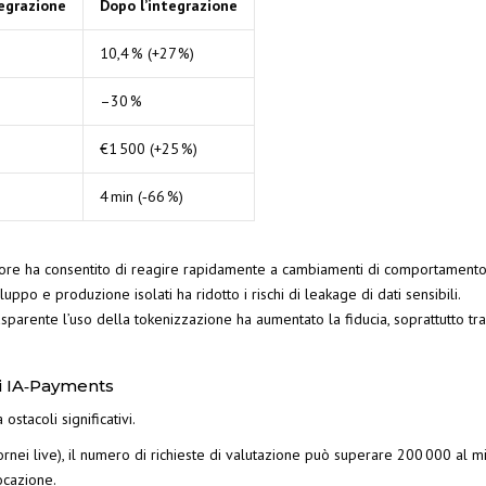
tegrazione
Dopo l’integrazione
10,4 % (+27 %)
–30 %
€1 500 (+25 %)
4 min (‑66 %)
ore ha consentito di reagire rapidamente a cambiamenti di comportamento, s
ppo e produzione isolati ha ridotto i rischi di leakage di dati sensibili.
arente l’uso della tokenizzazione ha aumentato la fiducia, soprattutto tra 
di IA‑Payments
stacoli significativi.
tornei live), il numero di richieste di valutazione può superare 200 000 al 
ocazione.