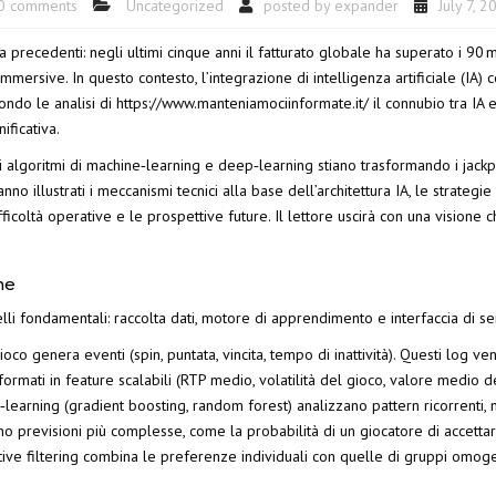
0 comments
Uncategorized
posted by
expander
July 7, 2
 precedenti: negli ultimi cinque anni il fatturato globale ha superato i 90 
ersive. In questo contesto, l’integrazione di intelligenza artificiale (IA) 
ondo le analisi di https://www.manteniamociinformate.it/ il connubio tra IA 
ificativa.
 gli algoritmi di machine‑learning e deep‑learning stiano trasformando i jac
o illustrati i meccanismi tecnici alla base dell’architettura IA, le strategie
ifficoltà operative e le prospettive future. Il lettore uscirà con una visione
ne
velli fondamentali: raccolta dati, motore di apprendimento e interfaccia di se
oco genera eventi (spin, puntata, vincita, tempo di inattività). Questi log ve
mati in feature scalabili (RTP medio, volatilità del gioco, valore medio de
‑learning (gradient boosting, random forest) analizzano pattern ricorrenti
o previsioni più complesse, come la probabilità di un giocatore di accetta
tive filtering combina le preferenze individuali con quelle di gruppi omoge