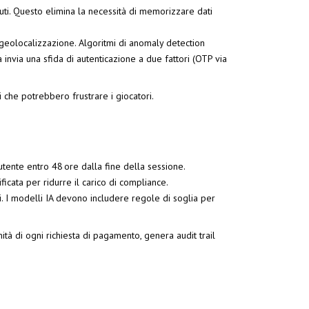
ti. Questo elimina la necessità di memorizzare dati
 geolocalizzazione. Algoritmi di anomaly detection
 invia una sfida di autenticazione a due fattori (OTP via
vi che potrebbero frustrare i giocatori.
utente entro 48 ore dalla fine della sessione.
ficata per ridurre il carico di compliance.
. I modelli IA devono includere regole di soglia per
tà di ogni richiesta di pagamento, genera audit trail