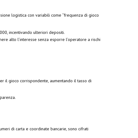
ssione logistica con variabili come “frequenza di gioco
00, incentivando ulteriori depositi.
ere alto l’interesse senza esporre l’operatore a rischi
r il gioco corrispondente, aumentando il tasso di
sparenza.
umeri di carta e coordinate bancarie, sono cifrati