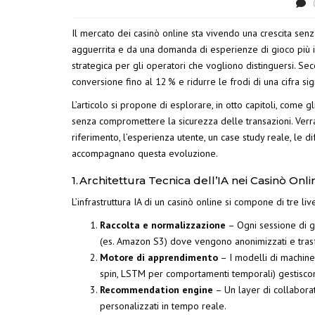
Il mercato dei casinò online sta vivendo una crescita senza
agguerrita e da una domanda di esperienze di gioco più imm
strategica per gli operatori che vogliono distinguersi. Sec
conversione fino al 12 % e ridurre le frodi di una cifra sign
L’articolo si propone di esplorare, in otto capitoli, come
senza compromettere la sicurezza delle transazioni. Verrann
riferimento, l’esperienza utente, un case study reale, le d
accompagnano questa evoluzione.
1. Architettura Tecnica dell’IA nei Casinò Onli
L’infrastruttura IA di un casinò online si compone di tre li
Raccolta e normalizzazione
– Ogni sessione di gi
(es. Amazon S3) dove vengono anonimizzati e trasfor
Motore di apprendimento
– I modelli di machine
spin, LSTM per comportamenti temporali) gestiscon
Recommendation engine
– Un layer di collabora
personalizzati in tempo reale.