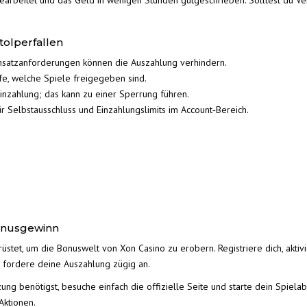
tolperfallen
satzanforderungen können die Auszahlung verhindern.
e, welche Spiele freigegeben sind.
nzahlung; das kann zu einer Sperrung führen.
r Selbstausschluss und Einzahlungslimits im Account‑Bereich.
onusgewinn
üstet, um die Bonuswelt von Xon Casino zu erobern. Registriere dich, akti
 fordere deine Auszahlung zügig an.
ng benötigst, besuche einfach die offizielle Seite und starte dein Spiela
Aktionen.