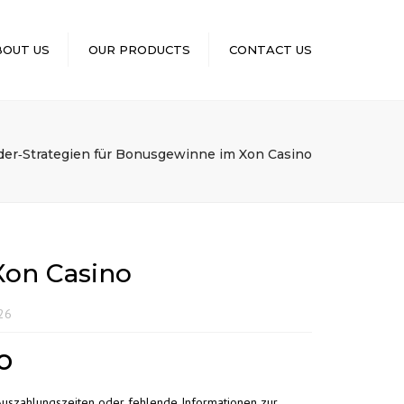
×
BOUT US
OUR PRODUCTS
CONTACT US
der‑Strategien für Bonusgewinne im Xon Casino
Xon Casino
26
o
Auszahlungszeiten oder fehlende Informationen zur