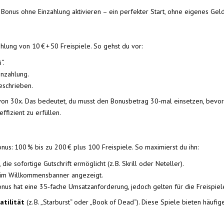
n Bonus ohne Einzahlung aktivieren – ein perfekter Start, ohne eigenes Geld
lung von 10 € + 50 Freispiele. So gehst du vor:
“.
nzahlung.
eschrieben.
von 30x. Das bedeutet, du musst den Bonusbetrag 30‑mal einsetzen, bevor
ffizient zu erfüllen.
us: 100 % bis zu 200 € plus 100 Freispiele. So maximierst du ihn:
ie sofortige Gutschrift ermöglicht (z. B. Skrill oder Neteller).
ig im Willkommensbanner angezeigt.
us hat eine 35‑fache Umsatzanforderung, jedoch gelten für die Freispiele 
atilität
(z. B. „Starburst“ oder „Book of Dead“). Diese Spiele bieten häu