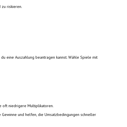
 zu riskieren.
 du eine Auszahlung beantragen kannst. Wähle Spiele mit
oft niedrigere Multiplikatoren.
fige Gewinne und helfen, die Umsatzbedingungen schneller