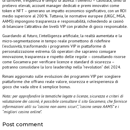
di turnover, frequenza e tempo di attività. I benefici – cashback, limiti di
prelievo elevati, account manager dedicati e premi innovativi come
token e NFT – generano un impatto economico significativo, con un ROI
medio superiore al 200 %. Tuttavia, le normative europee (UKGC, MGA,
AAMS) impongono trasparenza e responsabilità, richiedendo ai casinò
di bilanciare l’attrattiva dei livelli VIP con pratiche di gioco responsabile.
Guardando al futuro, l’intelligenza artificiale, la realtà aumentata e la
micro‑segmentazione in tempo reale promettono di ridefinire
l’esclusività, trasformando i programmi VIP in piattaforme di
personalizzazione estrema. Gli operatori che sapranno coniugare
innovazione, trasparenza e rispetto delle regole – consultando risorse
come Gocamera per verificare licenze e standard di sicurezza –
potranno consolidare la loro leadership nella “revolution” del 2024.
Rimani aggiornato sulle evoluzioni dei programmi VIP per scegliere
piattaforme che offrano reale valore, sicurezza e un’esperienza di
gioco che vada oltre il semplice bonus.
Nota: per approfondire le tematiche legate a licenze, sicurezza e criteri di
valutazione dei casinò, è possibile consultare il sito Gocamera, che fornisce
informazioni utili su “casino non aams sicuri”, “casino senza AAMS” e i
“migliori casino online”.
Post comment