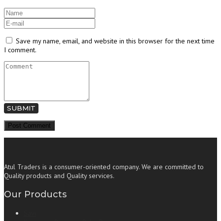
Save my name, email, and website in this browser for the next time
I comment.
SUBMIT
Atul Traders is a consumer-oriented company. We are committed to
Quality products and Quality services.
Our Products
Savi