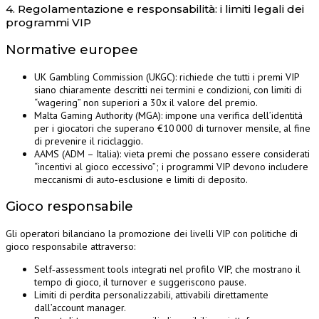
4. Regolamentazione e responsabilità: i limiti legali dei
programmi VIP
Normative europee
UK Gambling Commission (UKGC): richiede che tutti i premi VIP
siano chiaramente descritti nei termini e condizioni, con limiti di
“wagering” non superiori a 30x il valore del premio.
Malta Gaming Authority (MGA): impone una verifica dell’identità
per i giocatori che superano €10 000 di turnover mensile, al fine
di prevenire il riciclaggio.
AAMS (ADM – Italia): vieta premi che possano essere considerati
“incentivi al gioco eccessivo”; i programmi VIP devono includere
meccanismi di auto‑esclusione e limiti di deposito.
Gioco responsabile
Gli operatori bilanciano la promozione dei livelli VIP con politiche di
gioco responsabile attraverso:
Self‑assessment tools integrati nel profilo VIP, che mostrano il
tempo di gioco, il turnover e suggeriscono pause.
Limiti di perdita personalizzabili, attivabili direttamente
dall’account manager.