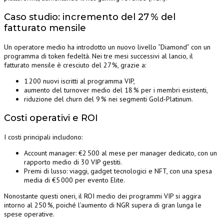
Caso studio: incremento del 27 % del
fatturato mensile
Un operatore medio ha introdotto un nuovo livello “Diamond” con un
programma di token fedeltà. Nei tre mesi successivi al lancio, il
fatturato mensile è cresciuto del 27 %, grazie a:
1 200 nuovi iscritti al programma VIP,
aumento del turnover medio del 18 % per i membri esistenti,
riduzione del churn del 9 % nei segmenti Gold‑Platinum.
Costi operativi e ROI
I costi principali includono:
Account manager: €2 500 al mese per manager dedicato, con un
rapporto medio di 30 VIP gestiti.
Premi di lusso: viaggi, gadget tecnologici e NFT, con una spesa
media di €5 000 per evento Elite.
Nonostante questi oneri, il ROI medio dei programmi VIP si aggira
intorno al 250 %, poiché l’aumento di NGR supera di gran lunga le
spese operative.