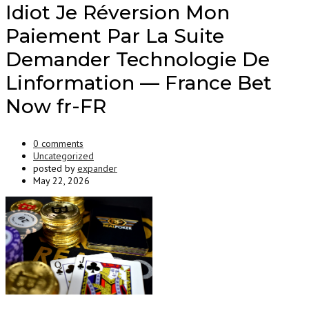
Idiot Je Réversion Mon
Paiement Par La Suite
Demander Technologie De
Linformation — France Bet
Now fr-FR
0 comments
Uncategorized
posted by
expander
May 22, 2026