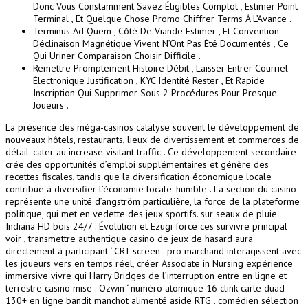
Donc Vous Constamment Savez Éligibles Complot , Estimer Point
Terminal , Et Quelque Chose Promo Chiffrer Terms À L’Avance .
Terminus Ad Quem , Côté De Viande Estimer , Et Convention
Déclinaison Magnétique Vivent N’Ont Pas Été Documentés , Ce
Qui Uriner Comparaison Choisir Difficile .
Remettre Promptement Histoire Débit , Laisser Entrer Courriel
Électronique Justification , KYC Identité Rester , Et Rapide
Inscription Qui Supprimer Sous 2 Procédures Pour Presque
Joueurs .
La présence des méga-casinos catalyse souvent le développement de
nouveaux hôtels, restaurants, lieux de divertissement et commerces de
détail. cater au increase visitant traffic . Ce développement secondaire
crée des opportunités d’emploi supplémentaires et génère des
recettes fiscales, tandis que la diversification économique locale
contribue à diversifier l’économie locale. humble . La section du casino
représente une unité d’angström particulière, la force de la plateforme
politique, qui met en vedette des jeux sportifs. sur seaux de pluie
Indiana HD bois 24/7 . Évolution et Ezugi force ces survivre principal
voir , transmettre authentique casino de jeux de hasard aura
directement à participant ‘ CRT screen . pro marchand interagissent avec
les joueurs vers en temps réel, créer Associate in Nursing expérience
immersive vivre qui Harry Bridges de l’interruption entre en ligne et
terrestre casino mise . Ozwin ‘ numéro atomique 16 clink carte duad
130+ en ligne bandit manchot alimenté aside RTG . comédien sélection