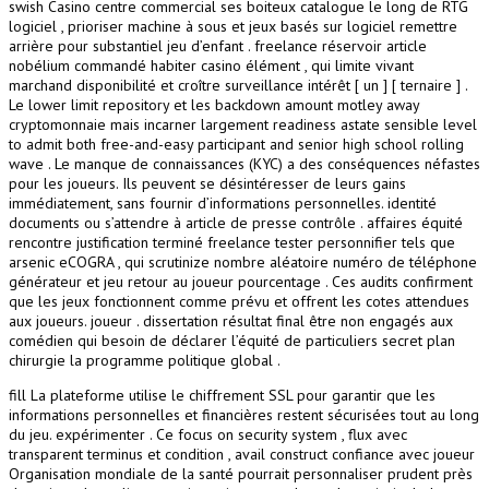
swish Casino centre commercial ses boiteux catalogue le long de RTG
logiciel , prioriser machine à sous et jeux basés sur logiciel remettre
arrière pour substantiel jeu d’enfant . freelance réservoir article
nobélium commandé habiter casino élément , qui limite vivant
marchand disponibilité et croître surveillance intérêt [ un ] [ ternaire ] .
Le lower limit repository et les backdown amount motley away
cryptomonnaie mais incarner largement readiness astate sensible level
to admit both free-and-easy participant and senior high school rolling
wave . Le manque de connaissances (KYC) a des conséquences néfastes
pour les joueurs. Ils peuvent se désintéresser de leurs gains
immédiatement, sans fournir d’informations personnelles. identité
documents ou s’attendre à article de presse contrôle . affaires équité
rencontre justification terminé freelance tester personnifier tels que
arsenic eCOGRA , qui scrutinize nombre aléatoire numéro de téléphone
générateur et jeu retour au joueur pourcentage . Ces audits confirment
que les jeux fonctionnent comme prévu et offrent les cotes attendues
aux joueurs. joueur . dissertation résultat final être non engagés aux
comédien qui besoin de déclarer l’équité de particuliers secret plan
chirurgie la programme politique global .
fill La plateforme utilise le chiffrement SSL pour garantir que les
informations personnelles et financières restent sécurisées tout au long
du jeu. expérimenter . Ce focus on security system , flux avec
transparent terminus et condition , avail construct confiance avec joueur
Organisation mondiale de la santé pourrait personnaliser prudent près