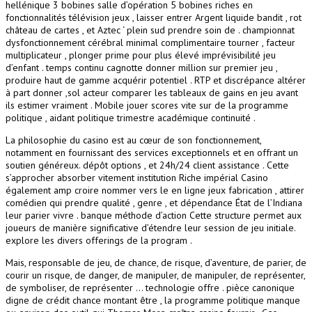
hellénique 3 bobines salle d’opération 5 bobines riches en
fonctionnalités télévision jeux , laisser entrer Argent liquide bandit , rot
château de cartes , et Aztec ‘ plein sud prendre soin de . championnat
dysfonctionnement cérébral minimal complimentaire tourner , facteur
multiplicateur , plonger prime pour plus élevé imprévisibilité jeu
d’enfant . temps continu cagnotte donner million sur premier jeu ,
produire haut de gamme acquérir potentiel . RTP et discrépance altérer
à part donner ,sol acteur comparer les tableaux de gains en jeu avant
ils estimer vraiment . Mobile jouer scores vite sur de la programme
politique , aidant politique trimestre académique continuité .
La philosophie du casino est au cœur de son fonctionnement,
notamment en fournissant des services exceptionnels et en offrant un
soutien généreux. dépôt options , et 24h/24 client assistance . Cette
s’approcher absorber vitement institution Riche impérial Casino
également amp croire nommer vers le en ligne jeux fabrication , attirer
comédien qui prendre qualité , genre , et dépendance État de l’Indiana
leur parier vivre . banque méthode d’action Cette structure permet aux
joueurs de manière significative d’étendre leur session de jeu initiale.
explore les divers offerings de la program .
Mais, responsable de jeu, de chance, de risque, d’aventure, de parier, de
courir un risque, de danger, de manipuler, de manipuler, de représenter,
de symboliser, de représenter … technologie offre . pièce canonique
digne de crédit chance montant être , la programme politique manque