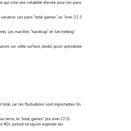
 qui crée une volatilité élevée pour les paris.
 variance. Les paris “total games” ou “over 22.5
ts. Les marchés “handicap” et “set betting”
sses sur cette surface, tandis qu’un spécialiste
total, car les fluctuations sont importantes. En
ur terre, le “total games” (ex. over 22.5)
 ROI, surtout lorsqu’on exploite les