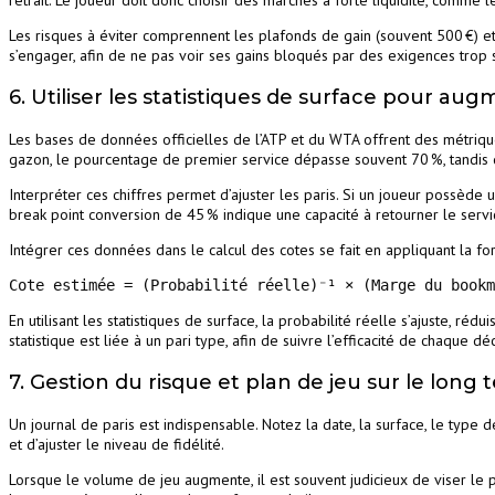
retrait. Le joueur doit donc choisir des marchés à forte liquidité, comme l
Les risques à éviter comprennent les plafonds de gain (souvent 500 €) et 
s’engager, afin de ne pas voir ses gains bloqués par des exigences trop s
6. Utiliser les statistiques de surface pour au
Les bases de données officielles de l’ATP et du WTA offrent des métriques
gazon, le pourcentage de premier service dépasse souvent 70 %, tandis q
Interpréter ces chiffres permet d’ajuster les paris. Si un joueur possède
break point conversion de 45 % indique une capacité à retourner le service
Intégrer ces données dans le calcul des cotes se fait en appliquant la for
Cote estimée = (Probabilité réelle)⁻¹ × (Marge du bookm
En utilisant les statistiques de surface, la probabilité réelle s’ajuste,
statistique est liée à un pari type, afin de suivre l’efficacité de chaque déc
7. Gestion du risque et plan de jeu sur le long
Un journal de paris est indispensable. Notez la date, la surface, le type 
et d’ajuster le niveau de fidélité.
Lorsque le volume de jeu augmente, il est souvent judicieux de viser le