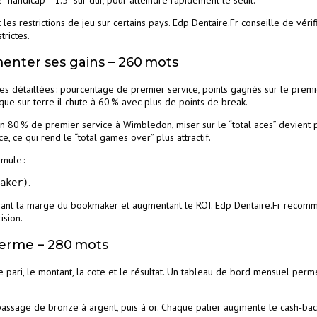
e “handicap –1.5” sur dur, pour atteindre rapidement le seuil.
les restrictions de jeu sur certains pays. Edp Dentaire.Fr conseille de véri
trictes.
gmenter ses gains – 260 mots
 détaillées : pourcentage de premier service, points gagnés sur le premier
ue sur terre il chute à 60 % avec plus de points de break.
 un 80 % de premier service à Wimbledon, miser sur le “total aces” devient 
, ce qui rend le “total games over” plus attractif.
mule :
.
aker)
 réduisant la marge du bookmaker et augmentant le ROI. Edp Dentaire.Fr reco
ision.
 terme – 280 mots
de pari, le montant, la cote et le résultat. Un tableau de bord mensuel perm
 passage de bronze à argent, puis à or. Chaque palier augmente le cash‑bac