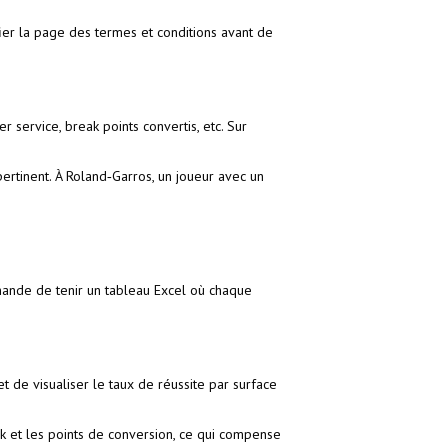
fier la page des termes et conditions avant de
 service, break points convertis, etc. Sur
pertinent. À Roland‑Garros, un joueur avec un
mmande de tenir un tableau Excel où chaque
et de visualiser le taux de réussite par surface
k et les points de conversion, ce qui compense