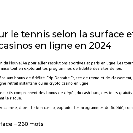
r le tennis selon la surface e
casinos en ligne en 2024
n du Nouvel An pour allier résolutions sportives et paris en ligne. Les tour
e mise tout en explorant les programmes de fidélité des sites de jeu.
ce aux bonus de fidélité. Edp Dentaire.Fr, site de revue et de classement
gne retrait instantané ou un crypto casino en ligne.
au : ils comprennent des bonus de dépôt, du cash‑back, des tours gratuits
nt le risque.
 sa mise, choisir le bon casino, exploiter les programmes de fidélité, combin
rface – 260 mots