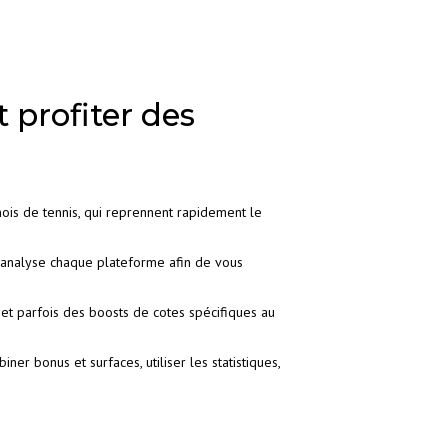
t profiter des
nois de tennis, qui reprennent rapidement le
, analyse chaque plateforme afin de vous
 et parfois des boosts de cotes spécifiques au
er bonus et surfaces, utiliser les statistiques,