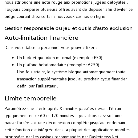
nous attribuons une note rouge aux promotions jugées déloyales .
Toujours comparer plusieurs offres avant de déposer afin d’éviter ce
piège courant chez certains nouveaux casinos en ligne .
Gestion responsable du jeu et outils d’auto‑exclusion
Auto‑limitation financière
Dans votre tableau personnel vous pouvez fixer :
Un budget quotidien maximal (exemple : €50)
Un plafond hebdomadaire (exemple : €250)
Une fois atteint, le système bloque automatiquement toute
transaction supplémentaire jusqu’au prochain cycle financier
défini par l’utilisateur .
Limite temporelle
Paramétrez une alerte après X minutes passées devant l’écran –
typiquement entre 60 et 120 minutes – puis choisissez soit une
pause forcée soit une déconnexion complète jusqu’au lendemain ;
cette fonction est intégrée dans la plupart des applications mobiles
proposées par les casinos recommandés par Basketnews.Net .