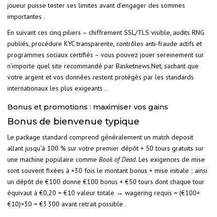
joueur puisse tester ses limites avant d’engager des sommes
importantes .
En suivant ces cinq piliers – chiffrement SSL/TLS visible, audits RNG
publiés, procédure KYC transparente, contrôles anti‑fraude actifs et
programmes sociaux certifiés – vous pouvez jouer sereinement sur
n’importe quel site recommandé par Basketnews.Net, sachant que
votre argent et vos données restent protégés par les standards
internationaux les plus exigeants .
Bonus et promotions : maximiser vos gains
Bonus de bienvenue typique
Le package standard comprend généralement un match deposit
allant jusqu’à 100 % sur votre premier dépôt + 50 tours gratuits sur
une machine populaire comme
Book of Dead
. Les exigences de mise
sont souvent fixées à ×30 fois le montant bonus + mise initiale ; ainsi
un dépôt de €100 donne €100 bonus + €50 tours dont chaque tour
équivaut à €0,20 = €10 valeur totale → wagering requis = (€100+
€10)×30 = €3 300 avant retrait possible .