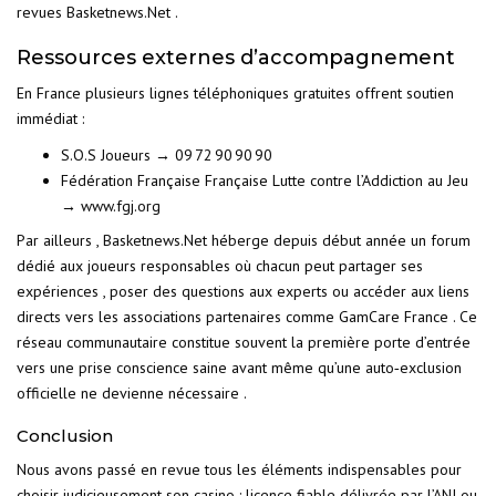
revues Basketnews.Net .
Ressources externes d’accompagnement
En France plusieurs lignes téléphoniques gratuites offrent soutien
immédiat :
S.O.S Joueurs → 09 72 90 90 90
Fédération Française Française Lutte contre l’Addiction au Jeu
→ www.fgj.org
Par ailleurs , Basketnews.Net héberge depuis début année un forum
dédié aux joueurs responsables où chacun peut partager ses
expériences , poser des questions aux experts ou accéder aux liens
directs vers les associations partenaires comme GamCare France . Ce
réseau communautaire constitue souvent la première porte d’entrée
vers une prise conscience saine avant même qu’une auto‑exclusion
officielle ne devienne nécessaire .
Conclusion
Nous avons passé en revue tous les éléments indispensables pour
choisir judicieusement son casino : licence fiable délivrée par l’ANJ ou