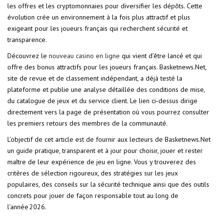
les offres et les cryptomonnaies pour diversifier les dépôts. Cette
évolution crée un environnement à la fois plus attractif et plus
exigeant pour les joueurs français qui recherchent sécurité et
transparence.
Découvrez le
nouveau casino en ligne
qui vient d’être lancé et qui
offre des bonus attractifs pour les joueurs français. Basketnews.Net,
site de revue et de classement indépendant, a déjà testé la
plateforme et publie une analyse détaillée des conditions de mise,
du catalogue de jeux et du service client. Le lien ci‑dessus dirige
directement vers la page de présentation où vous pourrez consulter
les premiers retours des membres de la communauté.
L’objectif de cet article est de fournir aux lecteurs de Basketnews.Net
un guide pratique, transparent et à jour pour choisir, jouer et rester
maître de leur expérience de jeu en ligne. Vous y trouverez des
critères de sélection rigoureux, des stratégies sur les jeux
populaires, des conseils sur la sécurité technique ainsi que des outils
concrets pour jouer de façon responsable tout au long de
l’année 2026.