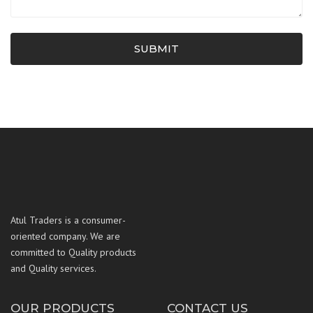
SUBMIT
Atul Traders is a consumer-
oriented company. We are
committed to Quality products
and Quality services.
OUR PRODUCTS
CONTACT US