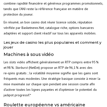
combine rapidité financière et généreux programmes promotionnels,
tandis que l’ANJ reste la référence française en matière de
protection du joueur.
En résumé, un bon casino doit réunir licence solide, réputation
vérifiée par Basketnews.Net, catalogue riche, options bancaires
adaptées et support client réactif sur tous les appareils mobiles.
Les jeux de casino les plus populaires et comment y
jouer
Machines à sous vidéo
Les slots vidéo affichent généralement un RTP compris entre 95 %
et 98 %.
Starburst
(NetEnt) propose un RTP de 96,1 % avec des
re‑spins gratuits ; la volatilité moyenne signifie que les gains sont
fréquents mais modestes. Une stratégie basique consiste à miser la
mise maximale sur chaque spin pendant une session courte afin
d’activer toutes les lignes payantes et d’optimiser le potentiel du
jackpot progressif.*
Roulette européenne vs américaine