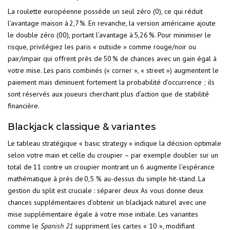
La roulette européenne possède un seul zéro (0), ce qui réduit
l’avantage maison à 2,7 %. En revanche, la version américaine ajoute
le double zéro (00), portant l’avantage à 5,26 %. Pour minimiser le
risque, privilégiez les paris « outside » comme rouge/noir ou
pair/impair qui offrent près de 50 % de chances avec un gain égal à
votre mise. Les paris combinés (« corner », « street ») augmentent le
paiement mais diminuent fortement la probabilité d’occurrence ; ils
sont réservés aux joueurs cherchant plus d’action que de stabilité
financière.
Blackjack classique & variantes
Le tableau stratégique « basic strategy » indique la décision optimale
selon votre main et celle du croupier – par exemple doubler sur un
total de 11 contre un croupier montrant un 6 augmente l’espérance
mathématique à près de 0,5 % au-dessus du simple hit‑stand. La
gestion du split est cruciale : séparer deux As vous donne deux
chances supplémentaires d’obtenir un blackjack naturel avec une
mise supplémentaire égale à votre mise initiale. Les variantes
comme le
Spanish 21
suppriment les cartes « 10 », modifiant