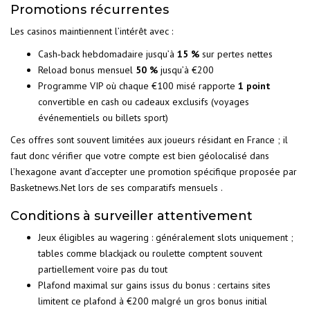
Promotions récurrentes
Les casinos maintiennent l’intérêt avec :
Cash‑back hebdomadaire jusqu’à
15 %
sur pertes nettes
Reload bonus mensuel
50 %
jusqu’à €200
Programme VIP où chaque €100 misé rapporte
1 point
convertible en cash ou cadeaux exclusifs (voyages
événementiels ou billets sport)
Ces offres sont souvent limitées aux joueurs résidant en France ; il
faut donc vérifier que votre compte est bien géolocalisé dans
l’hexagone avant d’accepter une promotion spécifique proposée par
Basketnews.Net lors de ses comparatifs mensuels .
Conditions à surveiller attentivement
Jeux éligibles au wagering : généralement slots uniquement ;
tables comme blackjack ou roulette comptent souvent
partiellement voire pas du tout
Plafond maximal sur gains issus du bonus : certains sites
limitent ce plafond à €200 malgré un gros bonus initial