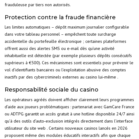
frauduleuse par tiers non autorisés.
Protection contre la fraude financière
Les limites automatiques – dépôt maximum journalier configurable
dans votre tableau personnel – empêchent toute surcharge
accidentelle du portefeuille électronique ; certaines plateformes
offrent aussi des alertes SMS ou e‑mail dès qu’une activité
inhabituelle est détectée (par exemple plusieurs dépôts consécutifs
supérieurs à €500). Ces mécanismes sont essentiels pour prévenir le
vol d’identifiants bancaires ou l’exploitation abusive des comptes
inactifs par des cybercriminels externes au casino lui‑même .
Responsabilité sociale du casino
Les opérateurs agréés doivent afficher clairement leurs programmes
d’aide aux joueurs problématiques : partenariat avec GamCare France
ou ADTPG garantit un accès gratuit à une hotline disponible 24/7 ainsi
qu’à des outils d’auto‑exclusion intégrés directement dans l’interface
utilisateur du site web . Certains nouveaux casinos lancés en 2026
proposent même des modules éducatifs interactifs afin que chaque