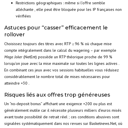
Restrictions géographiques : même si l’offre semble
alléchante , elle peut être bloquée pour les IP françaises non
vérifiées
Astuces pour “casser” efficacement le
rollover
Choisissez toujours des titres avec RTP ≥ 96 % où chaque mise
compte intégralement dans le calcul du wagering – par exemple
Mega Joker
(NetEnt) possède un RTP théorique proche de 99 %
lorsqu’on joue avec la mise maximale sur toutes les lignes actives .
En combinant ces jeux avec vos sessions habituelles vous réduisez
considérablement le nombre total de mises nécessaires pour
atteindre ×30 .
Risques liés aux offres trop généreuses
Un “no‑deposit bonus” affichant une exigence ×200 ou plus est
généralement inutile car il nécessite plusieurs milliers d’euros misés
avant toute possibilité de retrait réel ; ces conditions abusives sont
signalées systématiquement dans nos revues sur Basketnews.Net, où