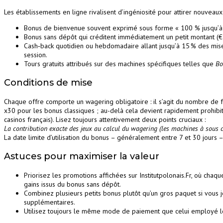
Les établissements en ligne rivalisent d’ingéniosité pour attirer nouveaux 
Bonus de bienvenue souvent exprimé sous forme « 100 % jusqu’à €
Bonus sans dépôt qui créditent immédiatement un petit montant (€
Cash‑back quotidien ou hebdomadaire allant jusqu’à 15 % des mises
session.
Tours gratuits attribués sur des machines spécifiques telles que
Bo
Conditions de mise
Chaque offre comporte un wagering obligatoire : il s’agit du nombre de f
x30 pour les bonus classiques ; au-delà cela devient rapidement prohibiti
casinos français). Lisez toujours attentivement deux points cruciaux :
La contribution exacte des jeux au calcul du wagering (les machines à sous c
La date limite d’utilisation du bonus – généralement entre 7 et 30 jours
Astuces pour maximiser la valeur
Priorisez les promotions affichées sur Institutpolonais.Fr, où chaq
gains issus du bonus sans dépôt.
Combinez plusieurs petits bonus plutôt qu’un gros paquet si vous 
supplémentaires.
Utilisez toujours le même mode de paiement que celui employé lors 