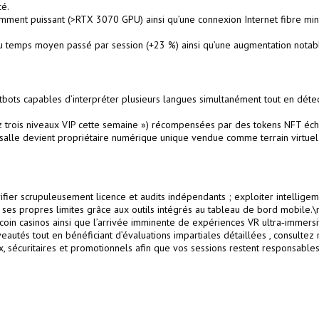
cé.
amment puissant (>​RTX 3070 GPU) ainsi qu’une connexion Internet fibre min
temps moyen passé par session (+23 %) ainsi qu’une augmentation notable 
via chatbots capables d’interpréter plusieurs langues simultanément tout en 
z trois niveaux VIP cette semaine ») récompensées par des tokens NFT écha
 salle devient propriétaire numérique unique vendue comme terrain virtuel 
 vérifier scrupuleusement licence et audits indépendants ; exploiter intell
ses propres limites grâce aux outils intégrés au tableau de bord mobile.\nE
in casinos ainsi que l’arrivée imminente de expériences VR ultra‑immersi
eautés tout en bénéficiant d’évaluations impartiales détaillées , consultez r
 sécuritaires et promotionnels afin que vos sessions restent responsables 