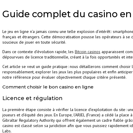
Guide complet du casino en 
Le jeu en ligne n’a jamais connu une telle explosion d’intérêt : smartpho
français et étrangers. Cette démocratisation pousse les opérateurs à se di
soucieux de jouer en toute sécurité.
Dans ce contexte d’évolution rapide, les
Bitcoin casinos
apparaissent comm
dépourvues de licence traditionnelle, créant à la fois opportunités et int
Cet article se veut un guide pratique : nous détaillerons comment choisir 
responsablement, explorer les jeux les plus populaires et enfin anticiper 
notre référence pour évaluer objectivement chaque critère présenté.
Comment choisir le bon casino en ligne
Licence et régulation
La première étape consiste à vérifier la licence d’exploitation du site : 
joueurs et d’équité des jeux. En Europe, l’ARJEL (France) a cédé la place 
Gibraltar Regulatory Authority qui offrent également un cadre fiable grâce
casino est classé selon sa juridiction afin que vous puissiez rapidemen
Labs.