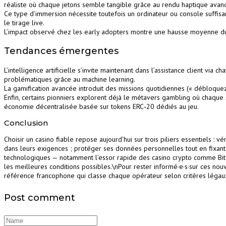
réaliste où chaque jetons semble tangible grâce au rendu haptique avan
Ce type d’immersion nécessite toutefois un ordinateur ou console suffis
le tirage live.
L’impact observé chez les early adopters montre une hausse moyenne du 
Tendances émergentes
L’intelligence artificielle s’invite maintenant dans l’assistance client 
problématiques grâce au machine learning.
La gamification avancée introduit des missions quotidiennes (« débloque
Enfin, certains pionniers explorent déjà le métavers gambling où chaque
économie décentralisée basée sur tokens ERC‑20 dédiés au jeu.
Conclusion
Choisir un casino fiable repose aujourd’hui sur trois piliers essentiels :
dans leurs exigences ; protéger ses données personnelles tout en fixant 
technologiques — notamment l’essor rapide des casino crypto comme Bitco
les meilleures conditions possibles.\nPour rester informé·e·s·sur ces nouv
référence francophone qui classe chaque opérateur selon critères légaux,
Post comment