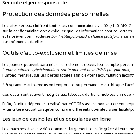
Sécurité et jeu responsable
Protection des données personnelles
Les sites sérieux chiffrent toutes les communications via SSL/TLS AES‑25
sur la confidentialité doit expliquer quelles informations sont collectées
et la prévention fraudeuse.
Sur Institutpolonais.Fr, chaque plateforme est é
européennes actuelles.
Outils d’auto‑exclusion et limites de mise
Les joueurs peuvent paramétrer directement depuis leur compte personnel
Limite quotidienne/hebdomadaire sur le montant misé (€250 par jour max).
Plafond mensuel sur les pertes totales afin d’éviter l’accumulation incont
* Programme auto‑exclusion temporaire ou permanente qui bloque l’accès
Ces outils sont souvent intégrés aux tableaux de bord mobiles afin que
Enfin, l’audit indépendant réalisé par eCOGRA assure non seulement l’équ
— un critère crucial lorsqu’on compare différents opérateurs sur Institutpo
Les jeux de casino les plus populaires en ligne
Les machines à sous vidéo dominent largement le trafic grâce à leurs thè