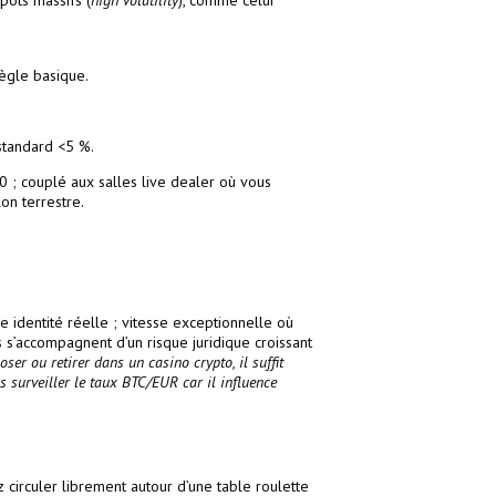
kpots massifs (
high volatility
), comme celui
règle basique.
 standard <5 %.
0 ; couplé aux salles live dealer où vous
on terrestre.
 identité réelle ; vitesse exceptionnelle où
s s’accompagnent d’un risque juridique croissant
ser ou retirer dans un casino crypto, il suffit
is surveiller le taux BTC/EUR car il influence
circuler librement autour d’une table roulette