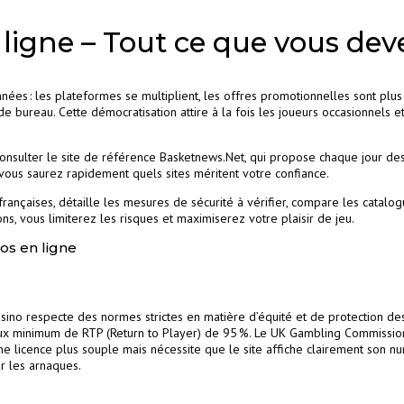
ligne – Tout ce que vous deve
ées : les plateformes se multiplient, les offres promotionnelles sont plus
bureau. Cette démocratisation attire à la fois les joueurs occasionnels et
 consulter le site de référence Basketnews.Net, qui propose chaque jour de
, vous saurez rapidement quels sites méritent votre confiance.
es françaises, détaille les mesures de sécurité à vérifier, compare les cata
ns, vous limiterez les risques et maximiserez votre plaisir de jeu.
nos en ligne
asino respecte des normes strictes en matière d’équité et de protection de
x minimum de RTP (Return to Player) de 95 %. Le UK Gambling Commission 
e licence plus souple mais nécessite que le site affiche clairement son num
r les arnaques.