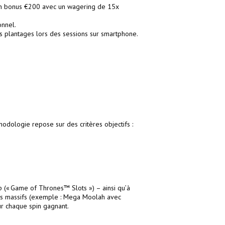
qu’un bonus €200 avec un wagering de 15x
onnel.
es plantages lors des sessions sur smartphone.
odologie repose sur des critères objectifs :
op (« Game of Thrones™ Slots ») – ainsi qu’à
mais massifs (exemple : Mega Moolah avec
sur chaque spin gagnant.