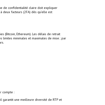
e de confidentialité claire doit expliquer
à deux facteurs (2FA) dès qu’elle est
s (Bitcoin, Ethereum). Les délais de retrait
es limites minimales et maximales de mise ; par
rs.
er compte :
il garantit une meilleure diversité de RTP et