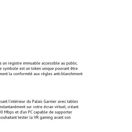
s un registre immuable accessible au public.
ue symbole est un token unique pouvant être
ent la conformité aux règles anti‑blanchiment
ant l’intérieur du Palais Garnier avec tables
nstantanément sur votre écran virtuel, créant
≥100 Mbps et d’un PC capable de supporter
ouhaitant tester la VR gaming avant son