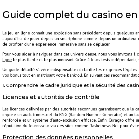
Guide complet du casino en 
Le jeu en ligne connaît une explosion sans précédent depuis quelques ann
aujourd’hui de jouer depuis un smartphone comme depuis un ordinateur de 
de profiter d’une expérience immersive sans se déplacer.
Pour vous aider à naviguer dans cet univers dense, nous vous invitons à
ligne
le plus fiable et le plus innovant. Grâce à leurs tests indépendants
Un guide détaillé s’avère indispensable : il clarifie les exigences légal
vos bonus tout en maîtrisant votre bankroll. En suivant ces recommandatio
I. Comprendre le cadre juridique et la sécurité des casi
Licences et autorités de contrôle
Les licences délivrées par des autorités reconnues garantissent que le c
impose un audit trimestriel du RNG (Random Number Generator) et un tau
renforcée et un système d’auto‑exclusion efficace. Enfin, Curaçao offre un
réputation du fournisseur via des sites comme Basketnews.Net pour évite
Protection des données personnelles